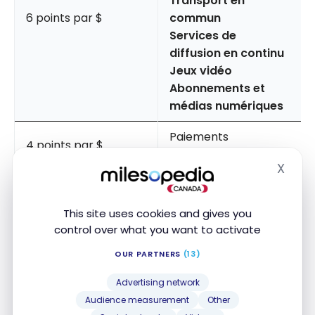
Transport en
6 points par $
commun
Services de
diffusion en continu
Jeux vidéo
Abonnements et
médias numériques
Paiements
4 points par $
récurrents
X
Hide
2 points par $
Tout le reste
This site uses cookies and gives you
control over what you want to activate
Un point
Primes TD
vaut 0,5 cent selon la
OUR PARTNERS
(13)
valorisation de Milesopedia. Par conséquent
, le
retour sur vos dépenses quotidiennes varie entre
Advertising network
1 % et 4 % selon les catégories, soit aussi élevé
Audience measurement
Other