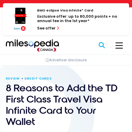
Skip
Cookies management panel
to
BMO eclipse Visa Infinite* Card
Exclusive offer: up to 80,000 points + no
content
annual fee in the 1st year*
See offer
Advertiser disclosure
REVIEW
CREDIT CARDS
8 Reasons to Add the TD
First Class Travel Visa
Infinite Card to Your
Wallet