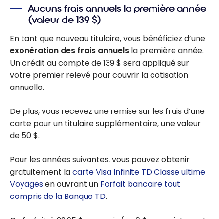
Infinite Card
Aucuns frais annuels la première année
Offer: Up to
(valeur de 139 $)
146,000 TD
En tant que nouveau titulaire, vous bénéficiez d’une
Rewards points,
exonération des frais annuels
la première année.
airport lounge
Un crédit au compte de
139 $
sera appliqué sur
access, and no
votre premier relevé pour couvrir la cotisation
annual fee for
annuelle.
the first year!
De plus, vous recevez une remise sur les frais d’une
carte pour un titulaire supplémentaire, une valeur
de
50 $
.
Pour les années suivantes, vous pouvez obtenir
gratuitement la
carte Visa Infinite TD Classe ultime
Voyages
en ouvrant un
Forfait bancaire tout
compris de la Banque TD
.