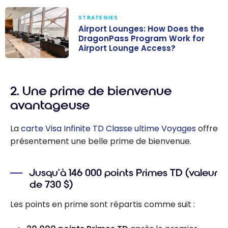
STRATEGIES
Airport Lounges: How Does the
DragonPass Program Work for
Airport Lounge Access?
Airport
Lounges: How
2. Une prime de bienvenue
Does the
DragonPass
avantageuse
Program Work
for Airport
La
carte Visa Infinite TD Classe ultime Voyages
offre
Lounge
présentement une belle prime de bienvenue.
Access?
Jusqu’à 146 000 points Primes TD (valeur
de 730 $)
Les points en prime sont répartis comme suit :