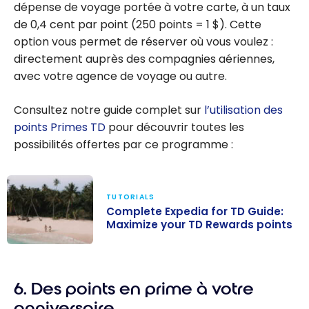
dépense de voyage portée à votre carte, à un taux
de 0,4 cent par point (250 points = 1 $). Cette
option vous permet de réserver où vous voulez :
directement auprès des compagnies aériennes,
avec votre agence de voyage ou autre.
Consultez notre guide complet sur
l’utilisation des
points Primes TD
pour découvrir toutes les
possibilités offertes par ce programme :
TUTORIALS
Complete Expedia for TD Guide:
Maximize your TD Rewards points
Complete
Expedia for TD
6. Des points en prime à votre
Guide: Maximize
your TD
anniversaire