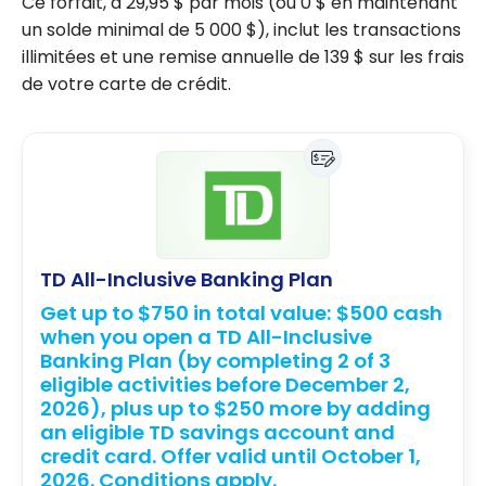
Ce forfait, à
29,95 $
par mois (ou
0 $
en maintenant
un solde minimal de
5 000 $
), inclut les transactions
illimitées et une remise annuelle de
139 $
sur les frais
de votre carte de crédit.
TD All-Inclusive Banking Plan
Get up to $750 in total value: $500 cash
when you open a TD All-Inclusive
Banking Plan (by completing 2 of 3
eligible activities before December 2,
2026), plus up to $250 more by adding
an eligible TD savings account and
credit card. Offer valid until October 1,
2026. Conditions apply.