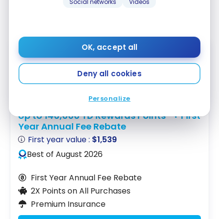
qu’avec
les meilleures cartes avec remises en
Social networks
Videos
argent
au Canada.
FEATURED
OK, accept all
Deny all cookies
Personalize
TD First Class Travel
Visa Infinite* Card
®
Up to 146,000 TD Rewards Points
+ First
†
Year Annual Fee Rebate
First year value :
$1,539
Best of August 2026
First Year Annual Fee Rebate
2X Points on All Purchases
Premium Insurance