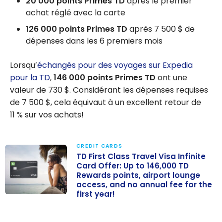
20 000 points Primes TD
après le premier
achat réglé avec la carte
126 000 points Primes TD
après
7 500 $
de
dépenses dans les 6 premiers mois
Lorsqu’
échangés pour des voyages sur Expedia
pour la TD
,
146 000
points Primes TD
ont une
valeur de
730 $
. Considérant les dépenses requises
de
7 500 $
, cela équivaut à un excellent retour de
11 % sur vos achats!
CREDIT CARDS
TD First Class Travel Visa Infinite
Card Offer: Up to 146,000 TD
Rewards points, airport lounge
access, and no annual fee for the
first year!
TD First Class
Travel Visa