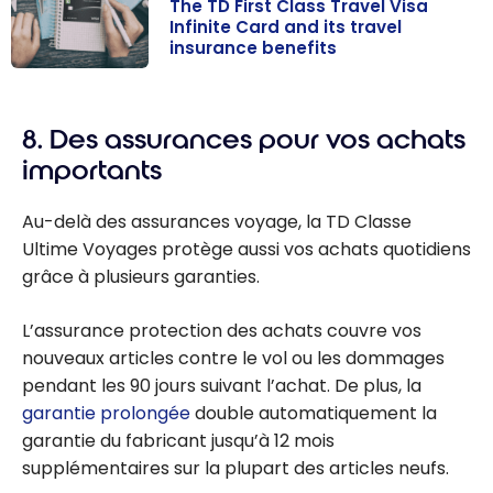
The TD First Class Travel Visa
Infinite Card and its travel
insurance benefits
The TD First
Class Travel
8. Des assurances pour vos achats
Visa Infinite
Card and its
importants
travel
insurance
Au-delà des assurances voyage, la TD Classe
benefits
Ultime Voyages protège aussi vos achats quotidiens
grâce à plusieurs garanties.
L’assurance protection des achats couvre vos
nouveaux articles contre le vol ou les dommages
pendant les 90 jours suivant l’achat. De plus, la
garantie prolongée
double automatiquement la
garantie du fabricant jusqu’à 12 mois
supplémentaires sur la plupart des articles neufs.