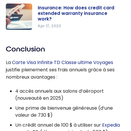
How Credit
Insurance: How does credit card
extended warranty insurance
Card
work?
Mobile
Apr 17, 2023
Device
Insurance:
Insurance
How does
Works
credit card
Conclusion
extended
La
Carte Visa Infinite TD Classe ultime Voyages
warranty
justifie pleinement ses frais annuels grâce à ses
insurance
nombreux avantages :
work?
4 accès annuels aux salons d’aéroport
(nouveauté en 2025)
Une prime de bienvenue généreuse (d’une
valeur de
730 $
)
Un crédit annuel de
100 $
à utiliser sur
Expedia