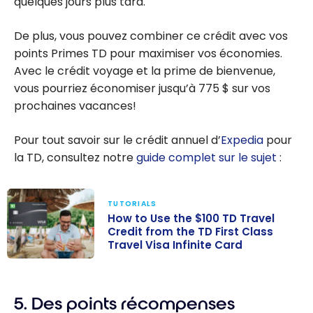
quelques jours plus tard.
De plus, vous pouvez combiner ce crédit avec vos
points Primes TD pour maximiser vos économies.
Avec le crédit voyage et la prime de bienvenue,
vous pourriez économiser jusqu’à
775 $
sur vos
prochaines vacances!
Pour tout savoir sur le crédit annuel d’
Expedia
pour
la TD, consultez notre
guide complet sur le sujet
:
TUTORIALS
How to Use the $100 TD Travel
Credit from the TD First Class
Travel Visa Infinite Card
How to Use the
$100 TD Travel
5. Des points récompenses
Credit from the