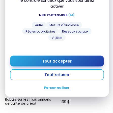
le contrôle sur ceux que vous souhaitez
autre institution)
activer
Frais de retrait au guichet
0 $
automatique
NOS PARTENAIRES
(13)
(International)
Autre
Mesure d'audience
Frais de retrait au guichet
0 $
Régies publicitaires
Réseaux sociaux
automatique (États-Unis)
Vidéos
Frais d’insuffisance de
4 $
fonds
7,50 $
Frais de traite bancaire
Tout accepter
Protection contre les
21%
Tout refuser
découverts (intérêts)
Virements électroniques
Personnaliser
illimités
Rabais sur les frais annuels
139 $
de carte de crédit