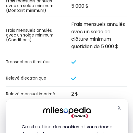
Frais mensuels annulés
5 000 $
avec un solde minimum
(Montant minimum)
Frais mensuels annulés
Frais mensuels annulés
avec un solde de
avec un solde minimum
clôture minimum
(Conditions)
quotidien de 5 000 $
Transactions illimitées
Relevé électronique
2 $
Relevé mensuel imprimé
X
Frais de retrait au guichet
Masq
0 $
automatique (Institution)
Frais de retrait au guichet
Ce site utilise des cookies et vous donne
0 $
automatique (Canada -