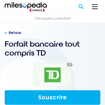
Passer
Panneau de gestion des cookies
au
contenu
Divulgation publicitaire
Retour
Forfait bancaire tout
compris TD
Souscrire