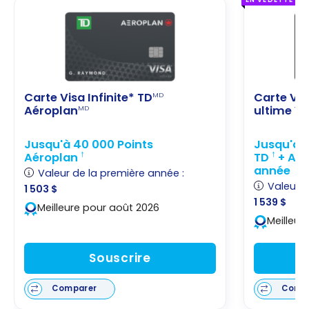
Carte Visa Infinite* TD
Carte Vis
MD
Aéroplan
ultime V
MD
Jusqu'à 40 000 Points
Jusqu'à 1
Aéroplan
TD
+ Auc
†
†
année
Valeur de la première année :
Valeur d
1 503 $
1 539 $
Meilleure pour août 2026
Meilleur
Souscrire
Comparer
Comp