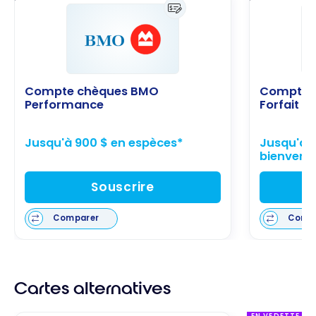
Compte chèques BMO
Compte c
Performance
Forfait U
Jusqu'à 900 $ en espèces*
Jusqu'à 1
bienvenu
Souscrire
Comparer
Comp
Cartes alternatives
EN VEDETTE