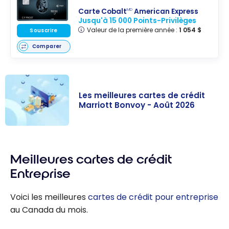
Carte Cobalt
American Express
MD
Jusqu'à 15 000 Points-Privilèges
Valeur de la première année :
1 054 $
Souscrire
Comparer
Les meilleures cartes de crédit
Marriott Bonvoy - Août 2026
Les meilleures
cartes de
Meilleures cartes de crédit
crédit Marriott
Bonvoy - Août
Entreprise
2026
Voici les meilleures
cartes de crédit pour entreprise
au Canada du mois.