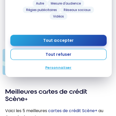
Autre
Mesure d'audience
Régies publicitaires
Réseaux sociaux
Carte Visa Platine* TD
Aéroplan
MD
MD
Vidéos
Jusqu'à 20 000 Points Aéroplan
+
†
Aucuns frais la première année
Souscrire
Valeur de la première année :
866 $
Comparer
Tout accepter
Tout refuser
Les meilleures cartes de crédit
Aéroplan - Août 2026
Personnaliser
Les meilleures
cartes de
Meilleures cartes de crédit
crédit Aéroplan
- Août 2026
Scène+
Voici les 5 meilleures
cartes de crédit Scène+
au