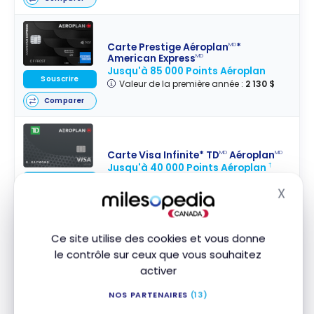
Carte Prestige Aéroplan
*
MD
American Express
MD
Jusqu'à 85 000 Points Aéroplan
Souscrire
Valeur de la première année :
2 130 $
Comparer
Carte Visa Infinite* TD
Aéroplan
MD
MD
Jusqu'à 40 000 Points Aéroplan
†
Valeur de la première année :
1 503 $
Souscrire
X
Masq
Comparer
Ce site utilise des cookies et vous donne
Carte Aéroplan
* American
MD
le contrôle sur ceux que vous souhaitez
Express
MD
activer
Jusqu'à 45 000 Points Aéroplan
Souscrire
Valeur de la première année :
1 279 $
NOS PARTENAIRES
(13)
Comparer