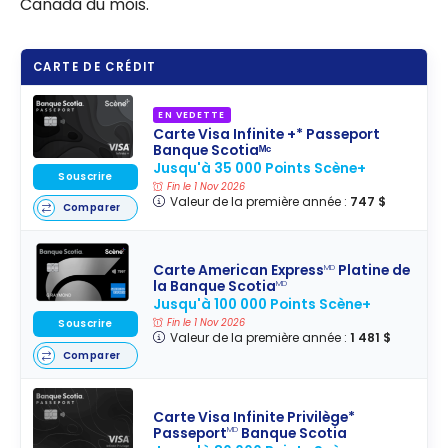
Canada du mois.
CARTE DE CRÉDIT
EN VEDETTE
Carte Visa Infinite +* Passeport
Banque Scotiaᴹᶜ
Jusqu'à 35 000 Points Scène+
Souscrire
Fin le 1 Nov 2026
Valeur de la première année :
747 $
Comparer
Carte American Express
Platine de
MD
la Banque Scotia
MD
Jusqu'à 100 000 Points Scène+
Fin le 1 Nov 2026
Souscrire
Valeur de la première année :
1 481 $
Comparer
Carte Visa Infinite Privilège*
Passeport
Banque Scotia
MD