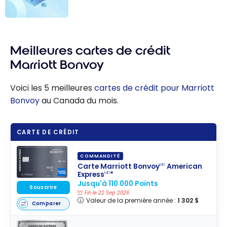
Les meilleures
cartes de
Meilleures cartes de crédit
crédit sans frais
annuels - Août
Marriott Bonvoy
2026
Voici les 5 meilleures
cartes de crédit pour Marriott
Bonvoy
au Canada du mois.
CARTE DE CRÉDIT
COMMANDITÉ
Carte Marriott Bonvoy
American
MD
Express
*
MD
Jusqu'à 110 000 Points
Souscrire
Fin le 22 Sep 2026
Valeur de la première année :
1 302 $
Comparer