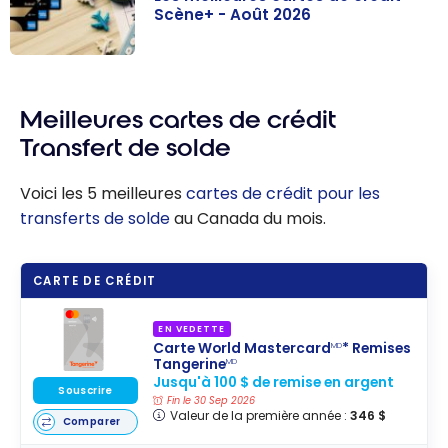
Scène+ - Août 2026
Les meilleures
cartes de
Meilleures cartes de crédit
crédit Scène+ -
Août 2026
Transfert de solde
Voici les 5 meilleures
cartes de crédit pour les
transferts de solde
au Canada du mois.
CARTE DE CRÉDIT
EN VEDETTE
Carte World Mastercard
* Remises
MD
Tangerine
MD
Jusqu'à 100 $ de remise en argent
Souscrire
Fin le 30 Sep 2026
Valeur de la première année :
346 $
Comparer