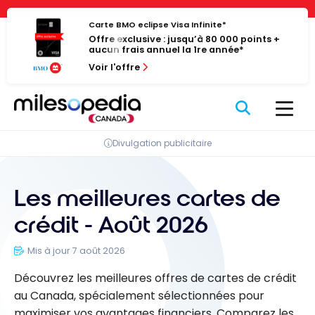
Passer
Panneau de gestion des cookies
au
Carte BMO eclipse Visa Infinite*
Offre exclusive : jusqu’à 80 000 points +
contenu
aucun frais annuel la 1re année*
Voir l'offre
Divulgation publicitaire
Les meilleures cartes de
crédit - Août 2026
Mis à jour 7 août 2026
Découvrez les meilleures offres de cartes de crédit
au Canada, spécialement sélectionnées pour
maximiser vos avantages financiers. Comparez les