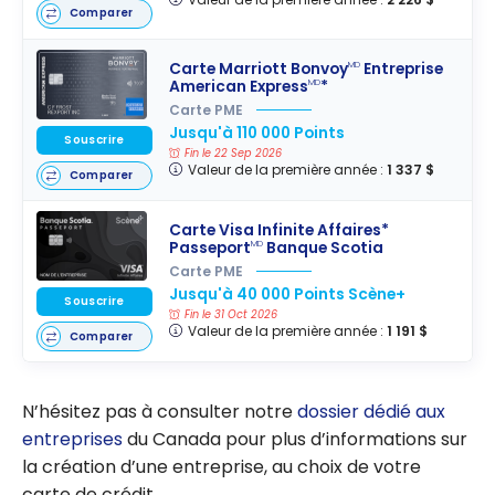
Comparer
Carte Marriott Bonvoy
Entreprise
MD
American Express
*
MD
Carte PME
Jusqu'à 110 000 Points
Souscrire
Fin le 22 Sep 2026
Valeur de la première année :
1 337 $
Comparer
Carte Visa Infinite Affaires*
Passeport
Banque Scotia
MD
Carte PME
Jusqu'à 40 000 Points Scène+
Souscrire
Fin le 31 Oct 2026
Valeur de la première année :
1 191 $
Comparer
N’hésitez pas à consulter notre
dossier dédié aux
entreprises
du Canada pour plus d’informations sur
la création d’une entreprise, au choix de votre
carte de crédit.