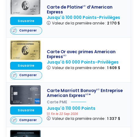
Carte de Platine
d’American
MD
Express
Jusqu'à 100 000 Points-Privilèges
Souscrire
Valeur de la première année :
2 170 $
Comparer
Carte Or avec primes American
Express
MD
Jusqu'à 60 000 Points-Privilèges
Souscrire
Valeur de la première année :
1 609 $
Comparer
Carte Marriott Bonvoy
Entreprise
MD
American Express
*
MD
Carte PME
Jusqu'à 110 000 Points
Souscrire
Fin le 22 Sep 2026
Valeur de la première année :
1 337 $
Comparer