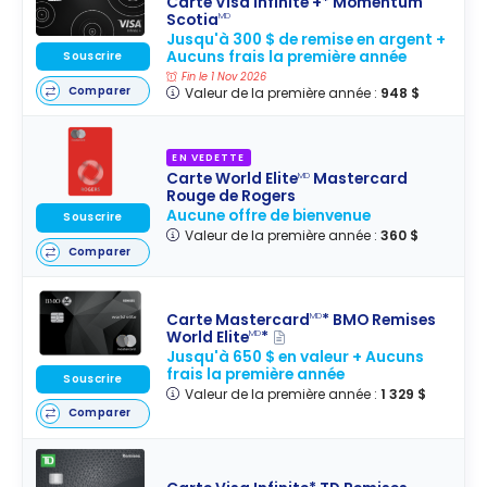
Carte Visa Infinite +* Momentum
Scotia
MD
Jusqu'à 300 $ de remise en argent +
Aucuns frais la première année
Souscrire
Fin le 1 Nov 2026
Comparer
Valeur de la première année :
948 $
EN VEDETTE
Carte World Elite
Mastercard
MD
Rouge de Rogers
Aucune offre de bienvenue
Souscrire
Valeur de la première année :
360 $
Comparer
Carte Mastercard
* BMO Remises
MD
World Elite
*
MD
Jusqu'à 650 $ en valeur + Aucuns
frais la première année
Souscrire
Valeur de la première année :
1 329 $
Comparer