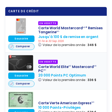
CARTE DE CRÉDIT
EN VEDETTE
Carte World Mastercard
* Remises
MD
Tangerine
MD
Jusqu'à 100 $ de remise en argent
Souscrire
Fin le 30 Sep 2026
Valeur de la première année :
346 $
Comparer
EN VEDETTE
Carte World Elite
Mastercard
MD
MD
PC
MD
20 000 Points PC Optimum
Souscrire
Valeur de la première année :
336 $
Comparer
Carte Verte American Express
MD
10 000 Points-Privilèges