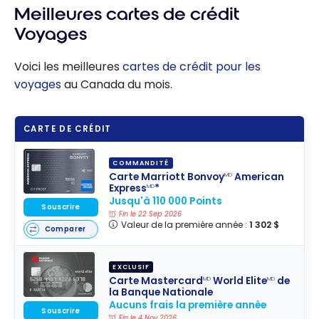
Meilleures cartes de crédit
Voyages
Voici les meilleures
cartes de crédit pour les
voyages
au Canada du mois.
CARTE DE CRÉDIT
COMMANDITÉ
Carte Marriott Bonvoy
American
MD
Express
*
MD
Jusqu'à 110 000 Points
Souscrire
Fin le 22 Sep 2026
Valeur de la première année :
1 302 $
Comparer
EXCLUSIF
Carte Mastercard
World Elite
de
MD
MD
la Banque Nationale
Aucuns frais la première année
Souscrire
Fin le 4 Nov 2026