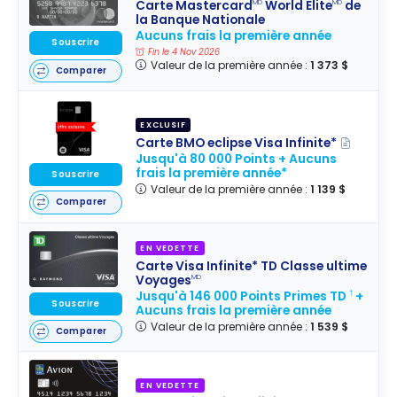
Carte Mastercard
World Elite
de
MD
MD
la Banque Nationale
Aucuns frais la première année
Souscrire
Fin le 4 Nov 2026
Valeur de la première année :
1 373 $
Comparer
EXCLUSIF
Carte BMO eclipse Visa Infinite*
Jusqu'à 80 000 Points + Aucuns
frais la première année*
Souscrire
Valeur de la première année :
1 139 $
Comparer
EN VEDETTE
Carte Visa Infinite* TD Classe ultime
Voyages
MD
Jusqu'à 146 000 Points Primes TD
+
†
Souscrire
Aucuns frais la première année
Valeur de la première année :
1 539 $
Comparer
EN VEDETTE