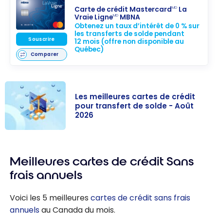
Carte de crédit Mastercard
La
MD
Vraie Ligne
MBNA
MD
Obtenez un taux d’intérêt de 0 % sur
les transferts de solde pendant
Souscrire
12 mois (offre non disponible au
Québec)
Comparer
Les meilleures cartes de crédit
pour transfert de solde - Août
2026
Les meilleures
cartes de
Meilleures cartes de crédit Sans
crédit pour
transfert de
frais annuels
solde - Août
2026
Voici les 5 meilleures
cartes de crédit sans frais
annuels
au Canada du mois.