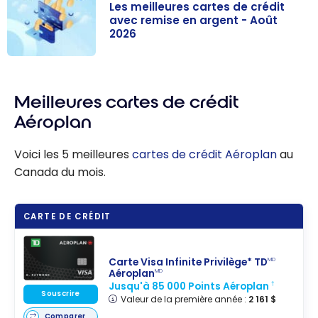
Les meilleures cartes de crédit
avec remise en argent - Août
2026
Les meilleures
cartes de
Meilleures cartes de crédit
crédit avec
remise en
Aéroplan
argent - Août
2026
Voici les 5 meilleures
cartes de crédit Aéroplan
au
Canada du mois.
CARTE DE CRÉDIT
Carte Visa Infinite Privilège* TD
MD
Aéroplan
MD
Jusqu'à 85 000 Points Aéroplan
†
Souscrire
Valeur de la première année :
2 161 $
Comparer