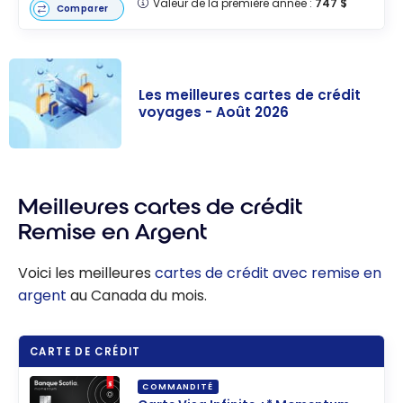
Valeur de la première année :
747 $
Comparer
Les meilleures cartes de crédit
voyages - Août 2026
Les meilleures
cartes de
Meilleures cartes de crédit
crédit voyages
- Août 2026
Remise en Argent
Voici les meilleures
cartes de crédit avec remise en
argent
au Canada du mois.
CARTE DE CRÉDIT
COMMANDITÉ