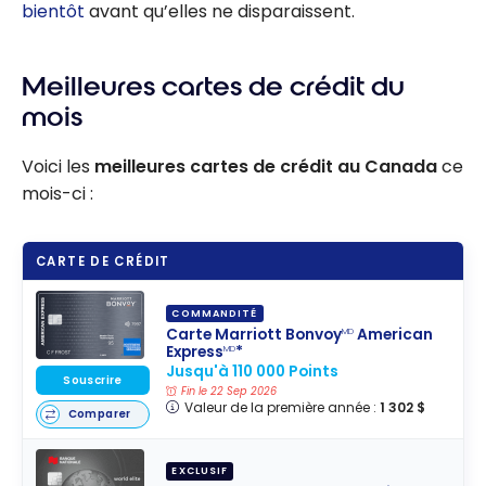
bientôt
avant qu’elles ne disparaissent.
Meilleures cartes de crédit du
mois
Voici les
meilleures cartes de crédit au Canada
ce
mois-ci :
CARTE DE CRÉDIT
COMMANDITÉ
Carte Marriott Bonvoy
American
MD
Express
*
MD
Jusqu'à 110 000 Points
Souscrire
Fin le 22 Sep 2026
Valeur de la première année :
1 302 $
Comparer
EXCLUSIF