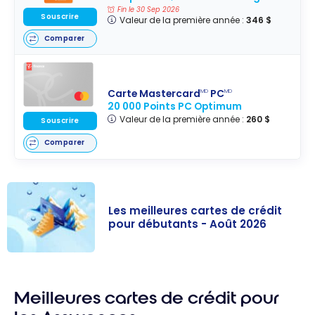
Fin le 30 Sep 2026
Souscrire
Valeur de la première année :
346 $
Comparer
Carte Mastercard
PC
MD
MD
20 000 Points PC Optimum
Valeur de la première année :
260 $
Souscrire
Comparer
Les meilleures cartes de crédit
pour débutants - Août 2026
Les meilleures
cartes de
Meilleures cartes de crédit pour
crédit pour
débutants -