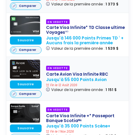
Valeur de la première année :
1 373 $
Comparer
EN VEDETTE
Carte Visa Infinite* TD Classe ultime
Voyages
MD
Jusqu'à 146 000 Points Primes TD
+
†
Souscrire
Aucuns frais la première année
Valeur de la première année :
1 539 $
Comparer
EN VEDETTE
Carte Avion Visa Infinite RBC
Jusqu'à 55 000 Points Avion
Souscrire
Fin le 12 Août 2026
Valeur de la première année :
1 151 $
Comparer
EN VEDETTE
Carte Visa Infinite +* Passeport
Banque Scotiaᴹᶜ
Jusqu'à 35 000 Points Scène+
Souscrire
Fin le 1 Nov 2026