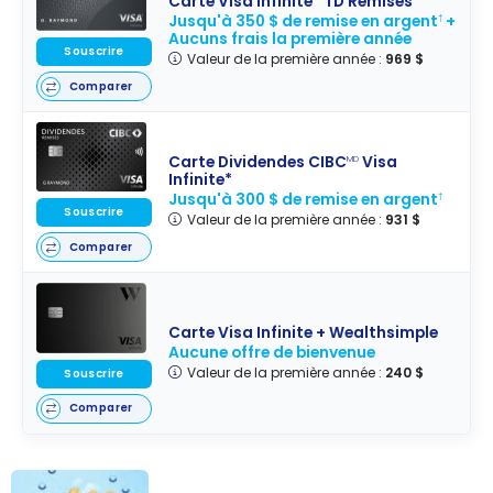
Carte Visa Infinite* TD Remises
Jusqu'à 350 $ de remise en argent
+
†
Aucuns frais la première année
Souscrire
Valeur de la première année :
969 $
Comparer
Carte Dividendes CIBC
Visa
MD
Infinite*
Jusqu'à 300 $ de remise en argent
†
Souscrire
Valeur de la première année :
931 $
Comparer
Carte Visa Infinite + Wealthsimple
Aucune offre de bienvenue
Valeur de la première année :
240 $
Souscrire
Comparer