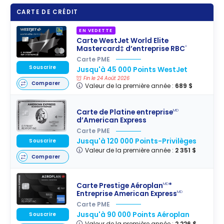
CARTE DE CRÉDIT
EN VEDETTE
Carte WestJet World Elite
Mastercard‡ d’entreprise RBC
®
Carte PME
Souscrire
Jusqu'à 45 000 Points WestJet
Fin le 24 Août 2026
Comparer
Valeur de la première année :
689 $
Carte de Platine entreprise
MD
d’American Express
Carte PME
Jusqu'à 120 000 Points-Privilèges
Souscrire
Valeur de la première année :
2 351 $
Comparer
Carte Prestige Aéroplan
*
MD
Entreprise American Express
MD
Carte PME
Jusqu'à 90 000 Points Aéroplan
Souscrire
Valeur de la première année :
2 226 $