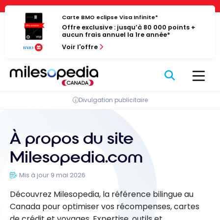
Passer
Panneau de gestion des cookies
au
Carte BMO eclipse Visa Infinite*
Offre exclusive : jusqu’à 80 000 points +
contenu
aucun frais annuel la 1re année*
Voir l'offre
Divulgation publicitaire
À propos du site
Milesopedia.com
Mis à jour 9 mai 2026
Découvrez Milesopedia, la référence bilingue au
Canada pour optimiser vos récompenses, cartes
de crédit et voyages. Expertise, outils et