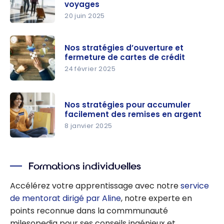
voyages
20 juin 2025
Nos
stratégies
Nos stratégies d’ouverture et
pour
fermeture de cartes de crédit
accumuler
24 février 2025
facilement
Nos
des points
stratégies
pour les
Nos stratégies pour accumuler
d’ouvertur
facilement des remises en argent
voyages
e et
8 janvier 2025
fermeture
Nos
de cartes
stratégies
de crédit
Formations individuelles
pour
accumuler
Accélérez votre apprentissage avec notre
service
facilement
de mentorat dirigé par Aline
, notre experte en
des
points reconnue dans la commmunauté
remises en
milesopedia pour ses conseils ingénieux et