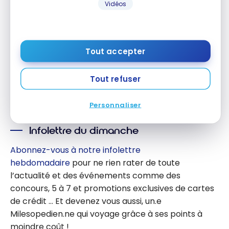
Vidéos
destination
Choisir le
s à moins
meilleur
de 100 000
moi : le programme de
programm
récompenses de METRO
points
Tout accepter
e de points
24 mai 2024
pour votre
moi : le
voyage
Tout refuser
programm
Charger plus
e de
Personnaliser
récompen
ses de
Infolettre du dimanche
METRO
Abonnez-vous à notre infolettre
hebdomadaire
pour ne rien rater de toute
l’actualité et des événements comme des
concours, 5 à 7 et promotions exclusives de cartes
de crédit … Et devenez vous aussi, un.e
Milesopedien.ne qui voyage grâce à ses points à
moindre coût !