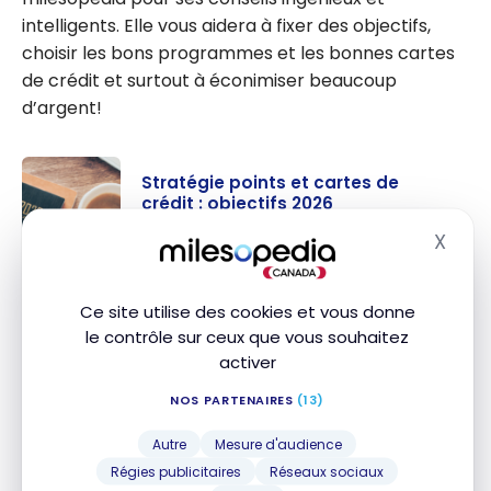
argent
intelligents. Elle vous aidera à fixer des objectifs,
choisir les bons programmes et les bonnes cartes
de crédit et surtout à éconimiser beaucoup
d’argent!
Stratégie points et cartes de
crédit : objectifs 2026
2 janvier 2026
X
Masq
Stratégie
points et
Marriott Bonvoy : Les meilleures
Ce site utilise des cookies et vous donne
destinations à moins de 100 000
cartes de
le contrôle sur ceux que vous souhaitez
points
crédit :
activer
25 mai 2025
objectifs
Marriott
NOS PARTENAIRES
(13)
2026
Bonvoy :
Choisir le meilleur programme de
Autre
Mesure d'audience
Les
points pour votre voyage
Régies publicitaires
Réseaux sociaux
meilleures
21 mai 2025