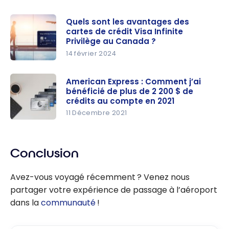
Quels sont les avantages des
cartes de crédit Visa Infinite
Privilège au Canada ?
14 février 2024
Quels sont
les
American Express : Comment j’ai
bénéficié de plus de 2 200 $ de
avantages
crédits au compte en 2021
des cartes
11 Décembre 2021
de crédit
American
Visa Infinite
Express :
Privilège au
Comment
Conclusion
Canada ?
j’ai
Avez-vous voyagé récemment ? Venez nous
bénéficié
partager votre expérience de passage à l’aéroport
de plus de
dans la
communauté
!
2 200 $ de
crédits au
compte en