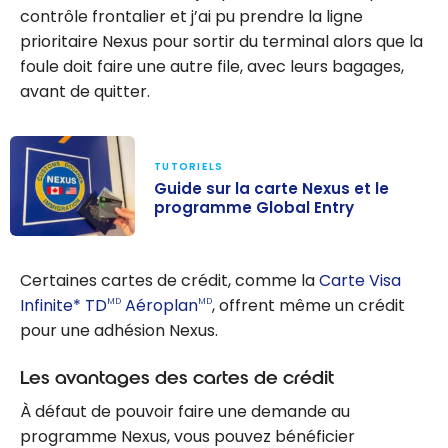
contrôle frontalier et j’ai pu prendre la ligne
prioritaire Nexus pour sortir du terminal alors que la
foule doit faire une autre file, avec leurs bagages,
avant de quitter.
TUTORIELS
Guide sur la carte Nexus et le
programme Global Entry
Guide sur la
carte Nexus et
Certaines cartes de crédit, comme la
Carte Visa
le programme
Infinite* TD
Aéroplan
, offrent même un crédit
MD
MD
Global Entry
pour une adhésion Nexus.
Les avantages des cartes de crédit
À défaut de pouvoir faire une demande au
programme Nexus, vous pouvez bénéficier