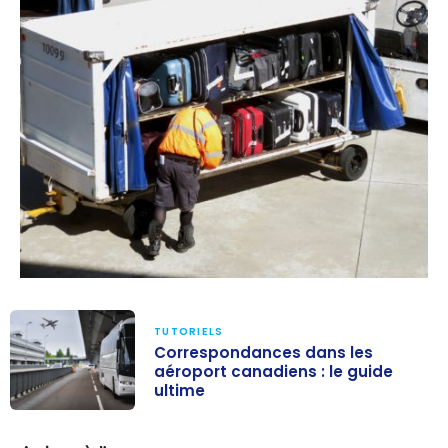
TUTORIELS
Correspondances dans les
aéroport canadiens : le guide
ultime
Correspondanc
es dans les