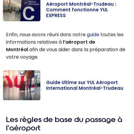
Aéroport Montréal-Trudeau :
Comment fonctionne YUL
EXPRESS
Aéroport
Montréal-
Enfin, nous avons réuni dans notre
guide
toutes les
Trudeau :
informations relatives à
l’aéroport de
Comment
Montréal
afin de vous aider dans la préparation de
fonctionne YUL
votre voyage.
EXPRESS
Guide Ultime sur YUL Aéroport
International Montréal-Trudeau
Guide Ultime
sur YUL
Les règles de base du passage à
Aéroport
International
l’aéroport
Montréal-