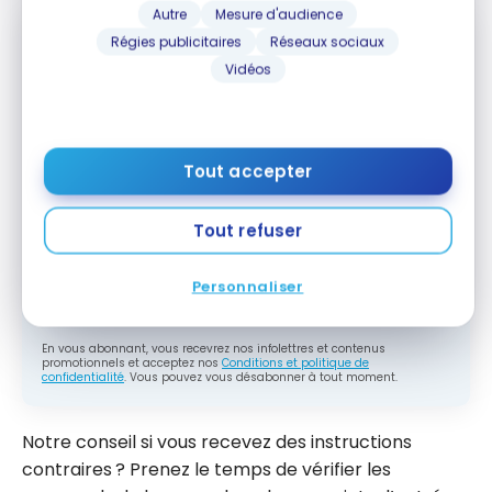
Autre
Mesure d'audience
Régies publicitaires
Réseaux sociaux
Vidéos
Abonnez-vous gratuitement à l'infolettre
Milesopedia pour recevoir les meilleures
stratégies de points, miles et cartes de
crédit, livrées chaque semaine dans votre
boîte courriel.
Tout accepter
Adresse courriel
Tout refuser
M'ABONNER
Personnaliser
En vous abonnant, vous recevrez nos infolettres et contenus
promotionnels et acceptez nos
Conditions et politique de
confidentialité
. Vous pouvez vous désabonner à tout moment.
Notre conseil si vous recevez des instructions
contraires ? Prenez le temps de vérifier les