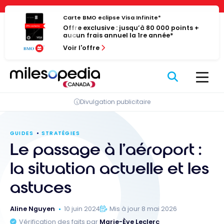
Passer
Panneau de gestion des cookies
au
Carte BMO eclipse Visa Infinite*
Offre exclusive : jusqu’à 80 000 points +
contenu
aucun frais annuel la 1re année*
Voir l'offre
Divulgation publicitaire
GUIDES
STRATÉGIES
Le passage à l’aéroport :
la situation actuelle et les
astuces
Aline Nguyen
10 juin 2024
Mis à jour 8 mai 2026
Vérification des faits par
Marie-Ève Leclerc