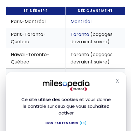
ITINÉRAIRE
DÉDOUANEMENT
Paris-Montréal
Montréal
Paris-Toronto-
Toronto
(bagages
Québec
devraient suivre)
Hawaii-Toronto-
Toronto (bagages
Québec
devraient suivre)
Istanbul-Munich-
Montréal (bagages
X
Montréal
devraient suivre)
Masq
Ce site utilise des cookies et vous donne
le contrôle sur ceux que vous souhaitez
Des exceptions ? Malheureusement oui, certaines
activer
aérogares et certaines compagnies dévient parfois
de ces règles générales.
NOS PARTENAIRES
(13)