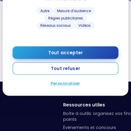
Company
24 juin 2026
Autre
Mesure d'audience
Régies publicitaires
Réseaux sociaux
Vidéos
1
2
3
...
6
Tout accepter
Tout refuser
Personnaliser
Ressources utiles
Boîte à outils: organisez vos fi
points
Événements et concours