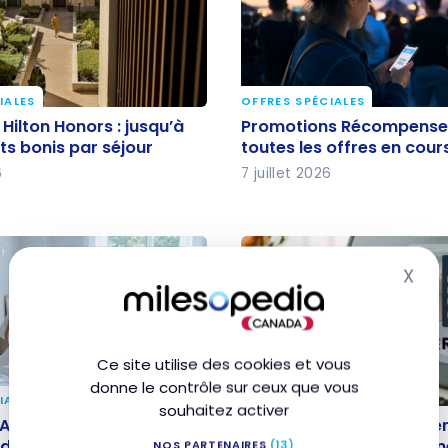
IALES
OFFRES SPÉCIALES
Hilton Honors : jusqu’à
Promotions Récompense
Hilton Honors : jusqu’à
Promotions Récompenses
ts bonis par séjour
toutes les offres en cou
ts bonis par séjour
toutes les offres en cour
6
7 juillet 2026
X
Mas
Ce site utilise des cookies et vous
donne le contrôle sur ceux que vous
IALES
OFFRES SPÉCIALES
souhaitez activer
Aéroplan : 20x les
Concours Amazon et Aér
Aéroplan : 20x les points
Concours Amazon et Aéro
ez Canadian Down &
millions de points à ga
dian Down & Feather
millions de points à gagn
NOS PARTENAIRES
(13)