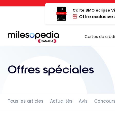
Passer
Panneau de gestion des cookies
au
Carte BMO eclipse Vi
Offre exclusive 
contenu
Cartes de crédi
Offres spéciales
Tous les articles
Actualités
Avis
Concour