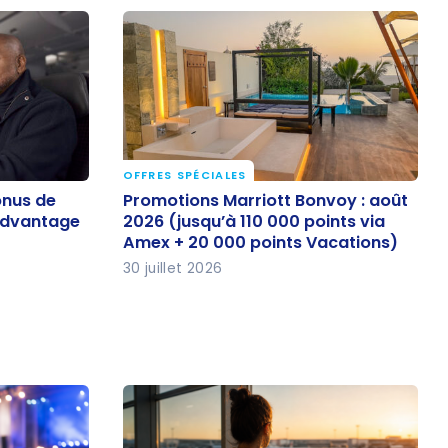
OFFRES SPÉCIALES
bonus de
Promotions Marriott Bonvoy : août
onus de
Promotions Marriott Bonvoy : août
2026 (jusqu’à 110 000 points via
AAdvantage
2026 (jusqu’à 110 000 points via
Amex + 20 000 points Vacations)
Amex + 20 000 points Vacations)
30 juillet 2026