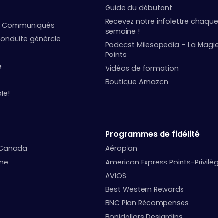
Guide du débutant
Recevez notre infolettre chaque
et Communiqués
semaine !
onduite générale
Podcast Milesopedia – La Magi
Points
e
Vidéos de formation
Boutique Amazon
le!
Programmes de fidélité
 Canada
Aéroplan
nne
American Express Points-Privilè
AVIOS
Best Western Rewards
BNC Plan Récompenses
Bonidollars Desjardins