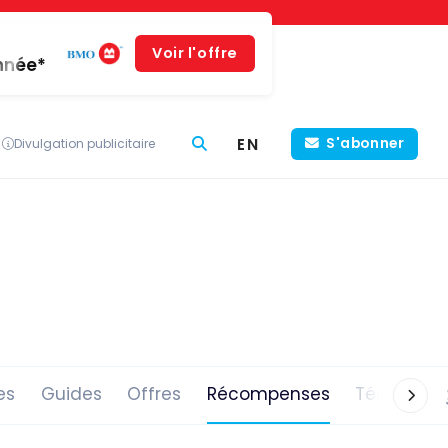
Voir l'offre
année*
EN
S'abonner
Divulgation publicitaire
es
Guides
Offres
Récompenses
Témoigna