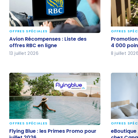
OFFRES SPÉCIALES
OFFRES SPÉC
Avion Récompenses : Liste des
Promotion 
Avion Récompenses : Liste des
Promotion 
offres RBC en ligne
4 000 poin
offres RBC en ligne
4 000 poin
13 juillet 2026
8 juillet 202
OFFRES SPÉCIALES
OFFRES SPÉC
Flying Blue : les Primes Promo pour
eBoutique 
Flying Blue : les Primes Promo pour
eBoutique 
juillet 2026
points ch
juillet 2026
chez Cana