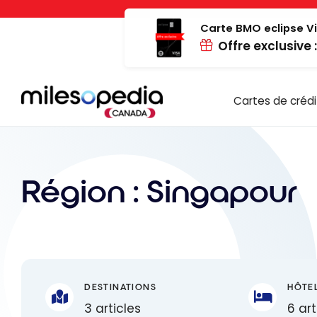
Passer
Panneau de gestion des cookies
au
Carte BMO eclipse Vi
Offre exclusive 
contenu
Cartes de crédi
Région :
Singapour
DESTINATIONS
HÔTE
3 articles
6 art