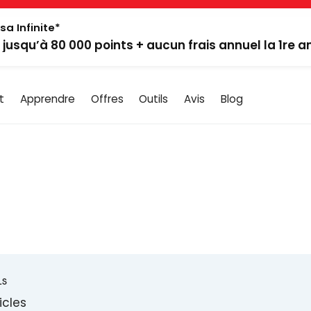
sa Infinite*
: jusqu’à 80 000 points + aucun frais annuel la 1re 
t
Apprendre
Offres
Outils
Avis
Blog
LS
icles