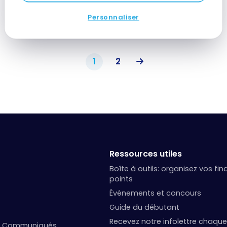
Personnaliser
1
2
Ressources utiles
Boîte à outils: organisez vos fi
points
Événements et concours
Guide du débutant
Recevez notre infolettre chaque
et Communiqués