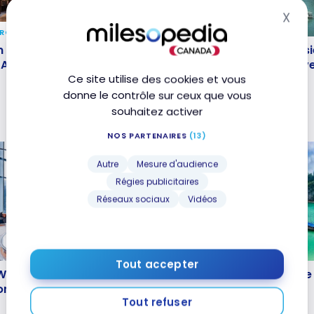
X
Mas
ÉROPORTS
TÉMOIGNAGES
on The Private Room de
Témoignage : Visiter l’A
on The Private Room de
Témoignage : Visiter l’As
Airlines
Sud-Est en classe affai
Airlines
Est en classe affaires av
points
Ce site utilise des cookies et vous
les points
donne le contrôle sur ceux que vous
7 août 2023
souhaitez activer
NOS PARTENAIRES
(13)
Autre
Mesure d'audience
Régies publicitaires
Réseaux sociaux
Vidéos
DESTINATIONS
Tout accepter
 Westin Singapore |
Asie du Sud-Est : Voyag
 Westin Singapore |
Asie du Sud-Est : Voyage
Bonvoy
mois avec les points
Bonvoy
avec les points
Tout refuser
20 Décembre 2022