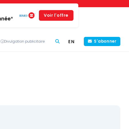
Voir l'offre
année*
EN
S'abonner
Divulgation publicitaire