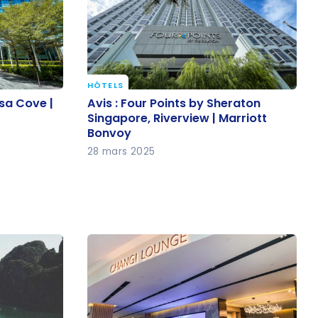
HÔTELS
osa Cove |
Avis : Four Points by Sheraton
sa Cove |
Avis : Four Points by Sheraton
Singapore, Riverview | Marriott
Singapore, Riverview | Marriott
Bonvoy
Bonvoy
28 mars 2025