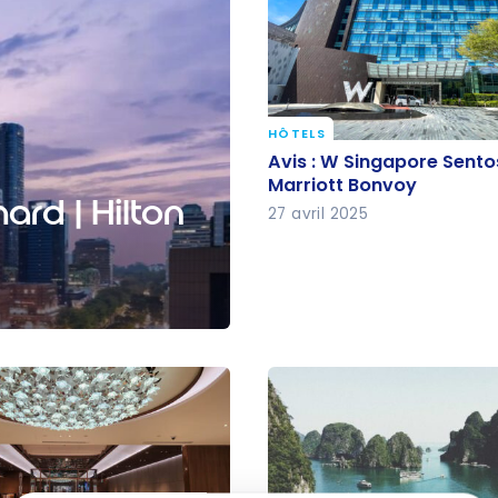
HÔTELS
Avis : W Singapore Sent
Avis : W Singapore Sento
Marriott Bonvoy
Marriott Bonvoy
ard | Hilton
27 avril 2025