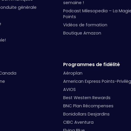
semaine !
onduite générale
Podcast Milesopedia – La Magi
Points
e
Vidéos de formation
Boutique Amazon
le!
Programmes de fidélité
 Canada
Aéroplan
nne
American Express Points-Privilè
AVIOS
Best Western Rewards
BNC Plan Récompenses
Bonidollars Desjardins
CIBC Aventura
Flying Blue