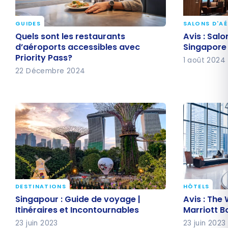
GUIDES
SALONS D'A
Quels sont les restaurants
Avis : Sal
Quels sont les restaurants
Avis : Sal
d’aéroports accessibles avec
Singapore 
d’aéroports accessibles avec
Singapore 
Priority Pass?
Priority Pass?
1 août 2024
22 Décembre 2024
DESTINATIONS
HÔTELS
Singapour : Guide de voyage |
Avis : The
Singapour : Guide de voyage |
Avis : The
Itinéraires et Incontournables
Marriott 
Itinéraires et Incontournables
Marriott 
23 juin 2023
23 juin 2023