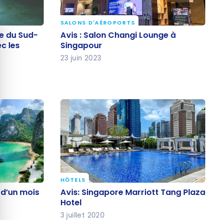
quer le bandeau des cookies
SALONS D'AÉROPORTS
sie du
Avis : Salon Changi Lounge à
ie du Sud-
Avis : Salon Changi Lounge à
res avec
Singapour
ec les
Singapour
23 juin 2023
HÔTELS
e d’un
Avis: Singapore Marriott Tang
 d’un mois
Avis: Singapore Marriott Tang Plaza
Plaza Hotel
Hotel
3 juillet 2020