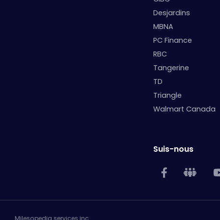
Desjardins
MBNA
PC Finance
RBC
Tangerine
TD
Triangle
Walmart Canada
Suis-nous
Milesopedia services inc.