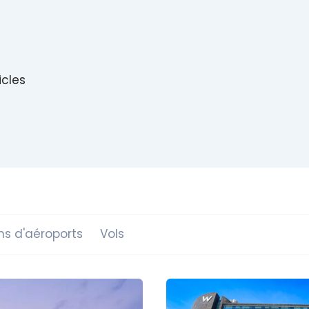
icles
ns d'aéroports
Vols