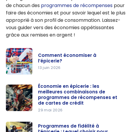
argent
de chacun des
programmes de récompenses
pour
faire des économies et pour savoir lequel est le plus
approprié à son profil de consommation. Laissez-
vous guider vers des économies appétissantes
grâce aux remises en argent !
Comment économiser à
l’épicerie?
13 juin 2026
Comment
économise
Économie en épicerie : les
meilleures combinaisons de
r à
programmes de récompenses et
l’épicerie?
de cartes de crédit
29 mai 2026
Économie
en
Programmes de fidélité à
épicerie :
l’épicerie : Lequel choisir pour