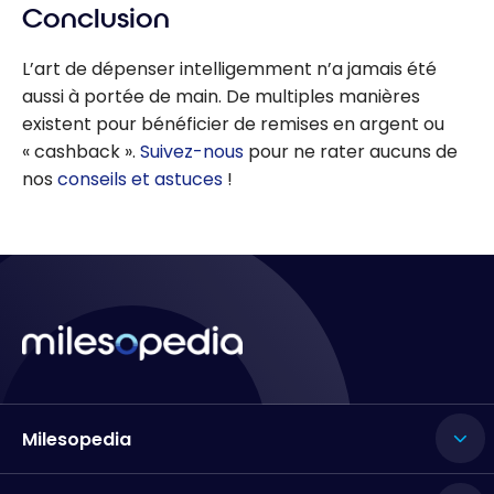
argent à
Conclusion
250 $ de
l’épicerie
remise en
L’art de dépenser intelligemment n’a jamais été
avec la
argent!
aussi à portée de main. De multiples manières
carte
existent pour bénéficier de remises en argent ou
Mastercar
« cashback ».
Suivez-nous
pour ne rater aucuns de
d BMO
nos
conseils et astuces
!
Remises
Milesopedia