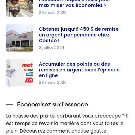
les
maximiser vos économies ?
meilleures
25 mars 2026
combinais
Programm
ons de
es de
Obtenez jusqu’à 450 $ de remise
en argent par personne chez
programm
fidélité à
Costco !
es de
l’épicerie :
2 juillet 2024
récompen
Lequel
Obtenez
ses et de
choisir
jusqu’à
Accumuler des points ou des
cartes de
pour
remises en argent avec l’épicerie
450 $ de
crédit
maximiser
en ligne
remise en
vos
23 mars 2020
argent par
économies
Accumuler
personne
?
des points
chez
Économisez sur l’essence
ou des
Costco !
remises en
La hausse des prix du carburant vous préoccupe ? Il
argent
est temps de revoir la manière dont vous faites le
avec
plein. Découvrez comment chaque goutte