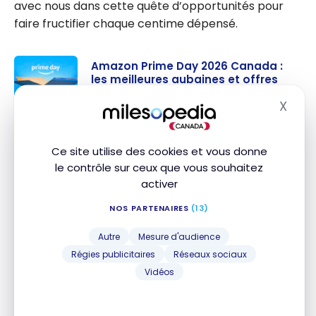
avec nous dans cette quête d’opportunités pour
faire fructifier chaque centime dépensé.
Amazon Prime Day 2026 Canada :
les meilleures aubaines et offres
exclusives
X
Masq
23 juin 2026
Amazon
Prime Day
Ce site utilise des cookies et vous donne
Rentrée scolaire : nos astuces
2026
le contrôle sur ceux que vous souhaitez
pour économiser
Canada :
activer
7 août 2025
les
Rentrée
NOS PARTENAIRES
(13)
meilleures
scolaire :
aubaines
Promotion Rakuten et Scène+ :
Autre
Mesure d'audience
nos
Jusqu’à 15% de remise en argent!
et offres
Régies publicitaires
Réseaux sociaux
astuces
3 Décembre 2024
exclusives
Vidéos
pour
Promotion
économise
Rakuten et
r