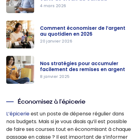
4 mars 2026
Comment
payer ses
Comment économiser de l’argent
impôts par
au quotidien en 2026
carte de
20 janvier 2026
crédit au
Comment
Canada
économise
Nos stratégies pour accumuler
r de
facilement des remises en argent
l’argent au
8 janvier 2025
quotidien
Nos
en 2026
stratégies
Économisez à l’épicerie
pour
accumuler
L’épicerie
est un poste de dépense régulier dans
facilement
nos budgets. Mais si je vous disais qu’il est possible
des
de faire ses courses tout en économisant à chaque
remises en
passage en caisse ? Il est important de s’informer