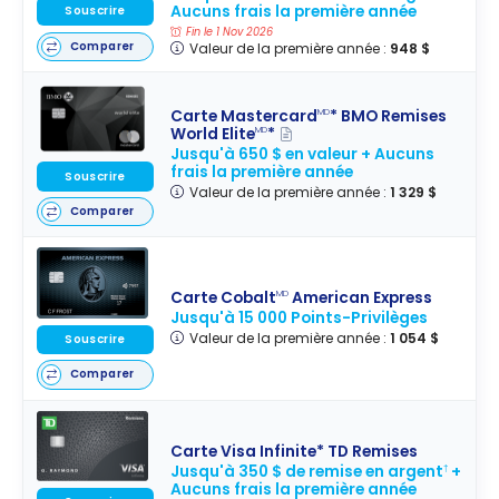
Aucuns frais la première année
Souscrire
Fin le 1 Nov 2026
Comparer
Valeur de la première année :
948 $
Carte Mastercard
* BMO Remises
MD
World Elite
*
MD
Jusqu'à 650 $ en valeur + Aucuns
frais la première année
Souscrire
Valeur de la première année :
1 329 $
Comparer
Carte Cobalt
American Express
MD
Jusqu'à 15 000 Points-Privilèges
Valeur de la première année :
1 054 $
Souscrire
Comparer
Carte Visa Infinite* TD Remises
Jusqu'à 350 $ de remise en argent
+
†
Aucuns frais la première année