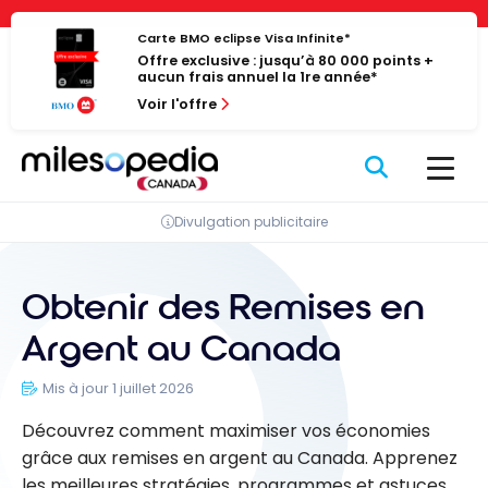
Passer
Panneau de gestion des cookies
au
Carte BMO eclipse Visa Infinite*
Offre exclusive : jusqu’à 80 000 points +
contenu
aucun frais annuel la 1re année*
Voir l'offre
Divulgation publicitaire
Obtenir des Remises en
Argent au Canada
Mis à jour 1 juillet 2026
Découvrez comment maximiser vos économies
grâce aux remises en argent au Canada. Apprenez
les meilleures stratégies, programmes et astuces