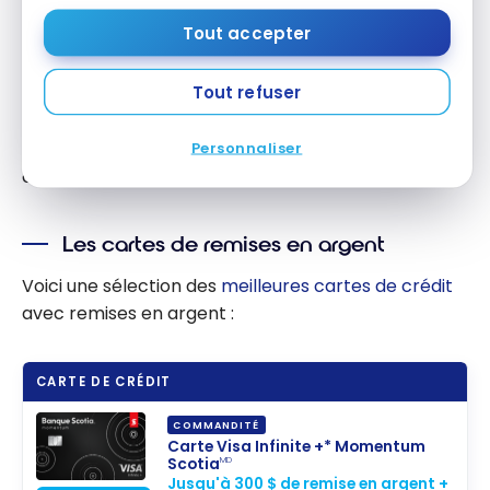
Banques
Scène+ :
Tout accepter
Jusqu’à 15%
Les émetteurs de cartes de crédit proposent
de remise
Tout refuser
régulièrement des offres intéressantes pour
en argent!
obtenir des remises en argent. Voici notre
classement des 10 meilleures offres de cartes de
Personnaliser
crédit avec remise en argent.
Les cartes de remises en argent
Voici une sélection des
meilleures cartes de crédit
avec remises en argent :
CARTE DE CRÉDIT
COMMANDITÉ
Carte Visa Infinite +* Momentum
Scotia
MD
Jusqu'à 300 $ de remise en argent +