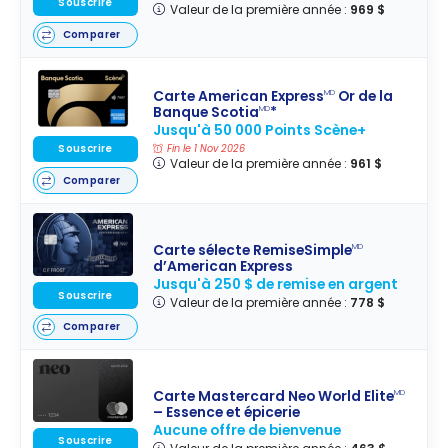
Souscrire
Valeur de la première année :
969 $
Comparer
Carte American Express
Or de la
MD
Banque Scotia
*
MD
Jusqu'à 50 000 Points Scène+
Souscrire
Fin le 1 Nov 2026
Valeur de la première année :
961 $
Comparer
Carte sélecte RemiseSimple
MD
d’American Express
Jusqu'à 250 $ de remise en argent
Souscrire
Valeur de la première année :
778 $
Comparer
Carte Mastercard Neo World Elite
MD
– Essence et épicerie
Aucune offre de bienvenue
Souscrire