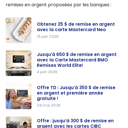
remises en argent proposées par les banques :
Obtenez 25 $ de remise en argent
avec la carte Mastercard Neo
15 juin 2026
Obtenez
25 $ de
Jusqu’à 650 $ de remise en argent
avec la Carte Mastercard BMO
remise en
Remises World Elite!
argent
4 juin 2026
avec la
Jusqu’à
carte
650 $ de
Offre TD : Jusqu’à 350 $ de remise
Mastercar
en argent et première année
remise en
d Neo
gratuite !
argent
28 mai 2026
avec la
Offre TD :
Carte
Jusqu’à
Offre : jusqu’à 300 $ de remise en
Mastercar
argent avec les cartes CIBC
350 $ de