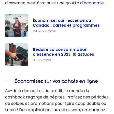
l’épicerie
d’essence peut être aussi une goutte
d’économie
.
en ligne
Économiser sur l’essence au
Canada : cartes et programmes
24 mars 2026
Économise
r sur
Réduire sa consommation
l’essence
d’essence en 2023: 10 astuces
au
3 juin 2023
Canada :
Réduire sa
cartes et
consomma
programm
Économisez sur vos achats en ligne
tion
es
d’essence
Au-delà des
cartes de crédit
, le monde du
en 2023: 10
cashback regorge de pépites. Profitez des périodes
astuces
de soldes et promotions pour faire coup double ou
triple ! Des applications aux sites web, embarquez