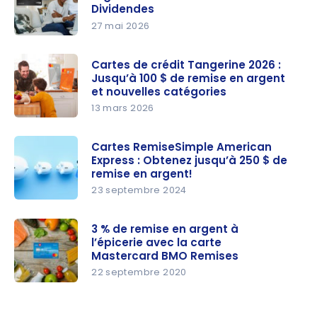
d BMO
Dividendes
remise en
Remises
27 mai 2026
argent et
World Elite!
Offre :
première
jusqu’à
Cartes de crédit Tangerine 2026 :
année
Jusqu’à 100 $ de remise en argent
300 $ de
gratuite !
et nouvelles catégories
remise en
13 mars 2026
argent
Cartes de
avec les
crédit
Cartes RemiseSimple American
cartes
Express : Obtenez jusqu’à 250 $ de
Tangerine
CIBC
remise en argent!
2026 :
Dividendes
23 septembre 2024
Jusqu’à
Cartes
100 $ de
RemiseSim
3 % de remise en argent à
remise en
l’épicerie avec la carte
ple
argent et
Mastercard BMO Remises
American
nouvelles
22 septembre 2020
Express :
catégories
3 % de
Obtenez
remise en
jusqu’à