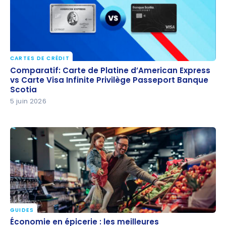
CARTES DE CRÉDIT
Comparatif: Carte de Platine d’American Express vs
Comparatif: Carte de Platine d’American Express
Carte Visa Infinite Privilège Passeport Banque
vs Carte Visa Infinite Privilège Passeport Banque
Scotia
Scotia
5 juin 2026
GUIDES
Économie en épicerie : les meilleures combinaisons
Économie en épicerie : les meilleures