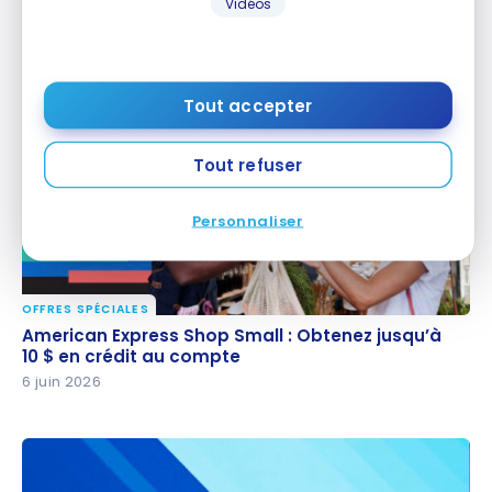
Vidéos
Aéroplan : Comparatif des cartes American
Aéroplan : Comparatif des cartes American
Express pour accumuler des points Aéroplan
Express pour accumuler des points Aéroplan
11 juin 2026
Tout accepter
Tout refuser
Personnaliser
OFFRES SPÉCIALES
American Express Shop Small : Obtenez jusqu’à 10 $
American Express Shop Small : Obtenez jusqu’à
en crédit au compte
10 $ en crédit au compte
6 juin 2026