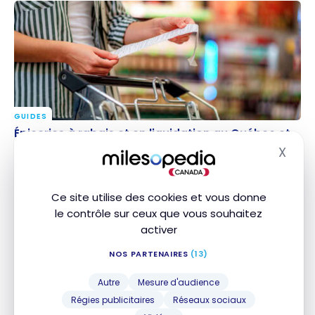
GUIDES
Épiceries à rabais et en liquidation au Québec et au
Épiceries à rabais et en liquidation au Québec et
Canada
au Canada
X
Masq
15 juin 2026
Ce site utilise des cookies et vous donne
le contrôle sur ceux que vous souhaitez
activer
NOS PARTENAIRES
(13)
Autre
Mesure d'audience
Régies publicitaires
Réseaux sociaux
CARTES DE CRÉDIT