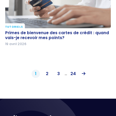
TUTORIELS
Primes de bienvenue des cartes de crédit : quand
Primes de bienvenue des cartes de crédit : quand
vais-je recevoir mes points?
vais-je recevoir mes points?
19 avril 2026
1
2
3
...
24