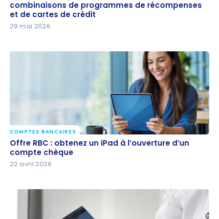
de programmes de récompenses et de cartes de
combinaisons de programmes de récompenses
et de cartes de crédit
crédit
29 mai 2026
COMPTES BANCAIRES
Offre RBC : obtenez un iPad à l’ouverture d’un
Offre RBC : obtenez un iPad à l’ouverture d’un
compte chèque
compte chèque
22 avril 2026