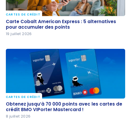
CARTES DE CRÉDIT
Carte Cobalt American Express : 5 alternatives
Carte Cobalt American Express : 5 alternatives
pour accumuler des points
pour accumuler des points
19 juillet 2026
CARTES DE CRÉDIT
Obtenez jusqu’à 70 000 points avec les cartes de
Obtenez jusqu’à 70 000 points avec les cartes de
crédit BMO VIPorter Mastercard !
crédit BMO VIPorter Mastercard !
8 juillet 2026