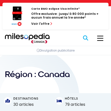
Passer
Panneau de gestion des cookies
au
Carte BMO eclipse Visa Infinite*
Offre exclusive : jusqu’à 80 000 points +
contenu
aucun frais annuel la 1re année*
Voir l'offre
Divulgation publicitaire
Région :
Canada
DESTINATIONS
HÔTELS
30 articles
79 articles