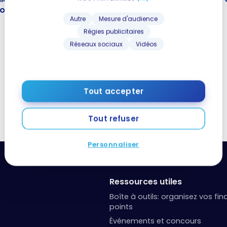
ionaux
Ville
gionaux
Ville
Autre
Mesure d'audience
29 avril 2025
Régies publicitaires
Réseaux sociaux
Vidéos
1
2
Tout accepter
Tout refuser
Personnaliser
Ressources utiles
Boîte à outils: organisez vos fi
points
Événements et concours