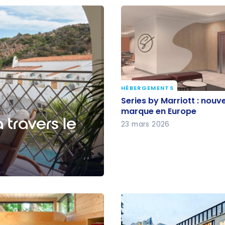
HÉBERGEMENTS
Series by Marriott : nouv
Series by Marriott : nouve
marque en Europe
marque en Europe
travers le
23 mars 2026