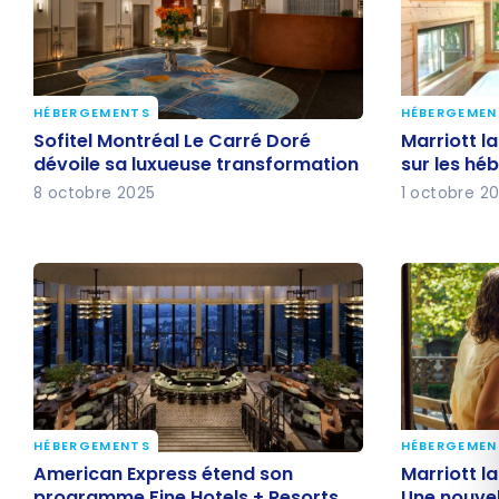
HÉBERGEMENTS
HÉBERGEMEN
Sofitel Montréal Le Carré Doré
Marriott l
Sofitel Montréal Le Carré Doré
Marriott l
dévoile sa luxueuse
axée sur 
dévoile sa luxueuse transformation
sur les hé
transformation
plein air
8 octobre 2025
1 octobre 2
HÉBERGEMENTS
HÉBERGEMEN
American Express étend son
Marriott l
American Express étend son
Marriott la
programme Fine Hotels + Resorts
Une nouve
programme Fine Hotels + Resorts
Une nouvel