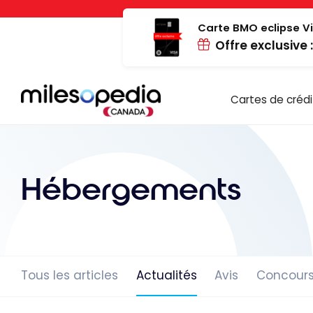
Passer
Panneau de gestion des cookies
au
Carte BMO eclipse Vi
Offre exclusive 
contenu
Cartes de crédi
Hébergements
Tous les articles
Actualités
Avis
Concour