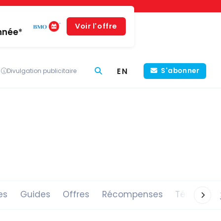
Voir l'offre
année*
EN
S'abonner
Divulgation publicitaire
es
Guides
Offres
Récompenses
Témoigna