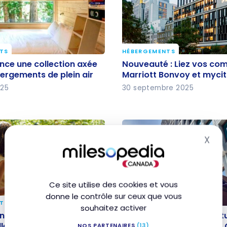
TS
HÉBERGEMENTS
ance une collection
Nouveauté : Liez vos c
ance une collection axée
Nouveauté : Liez vos co
les hébergements de
Marriott Bonvoy et myc
bergements de plein air
Marriott Bonvoy et myci
025
30 septembre 2025
X
Mas
Ce site utilise des cookies et vous
donne le contrôle sur ceux que vous
TS
HÉBERGEMENTS
souhaitez activer
ance Series by Marriott :
Marriott Bonvoy : ouver
nce Series by Marriott :
Marriott Bonvoy : ouvert
lle marque pour les
nouveau Moxy Montréal
le marque pour les
nouveau Moxy Montréal 
NOS PARTENAIRES
(13)