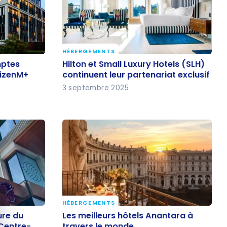
HÉBERGEMENTS
omptes
Hilton et Small Luxury Hotels (SLH)
mptes
Hilton et Small Luxury Hotels (SLH)
itizenM+
continuent leur partenariat
tizenM+
continuent leur partenariat exclusif
exclusif
3 septembre 2025
quer le bandeau des cookies
HÉBERGEMENTS
ture du
Les meilleurs hôtels Anantara à
ure du
Les meilleurs hôtels Anantara à
 Centre-
travers le monde
Centre-
travers le monde