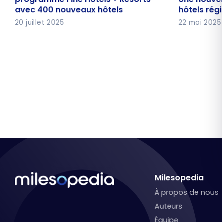
avec 400 nouveaux hôtels
hôtels rég
avec 400 nouveaux hôtels
hôtels ré
20 juillet 2025
22 mai 2025
Milesopedia
À propos de nous
Auteurs
Équipe