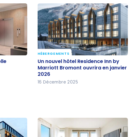
HÉBERGEMENTS
elle
Un nouvel hôtel Residence Inn by
lle
Un nouvel hôtel Residence Inn by
Marriott Bromont ouvrira en
Marriott Bromont ouvrira en janvier
2026
janvier 2026
16 Décembre 2025