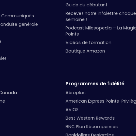
Guide du débutant
Recevez notre infolettre chaque
et Communiqués
semaine !
onduite générale
Podcast Milesopedia – La Magi
Points
e
Vidéos de formation
Boutique Amazon
le!
Programmes de fidélité
 Canada
Aéroplan
nne
American Express Points-Privilè
AVIOS
Best Western Rewards
BNC Plan Récompenses
Bonidollars Desjardins