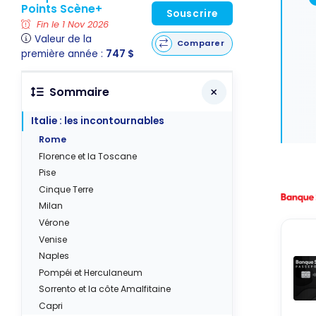
Points Scène+
Souscrire
Fin le 1 Nov 2026
Valeur de la
Comparer
première année :
747 $
Sommaire
Italie : les incontournables
Rome
Florence et la Toscane
Pise
Cinque Terre
Milan
Vérone
Venise
Naples
Pompéi et Herculaneum
Sorrento et la côte Amalfitaine
Capri