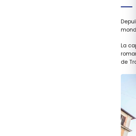
Depui
monde
La ca
roman
de Tr