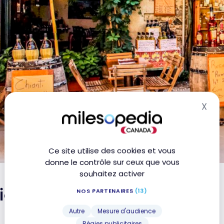
X
Mas
Ce site utilise des cookies et vous
donne le contrôle sur ceux que vous
souhaitez activer
lie : les incontournables
NOS PARTENAIRES
(13)
Autre
Mesure d'audience
Régies publicitaires