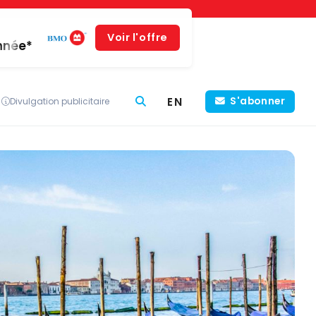
Voir l'offre
année*
EN
S'abonner
Divulgation publicitaire