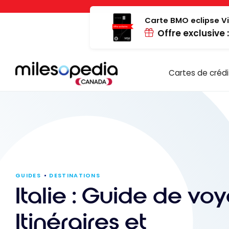
Passer
Panneau de gestion des cookies
au
Carte BMO eclipse Vi
Offre exclusive 
contenu
Cartes de crédi
GUIDES
DESTINATIONS
Italie : Guide de voy
Itinéraires et