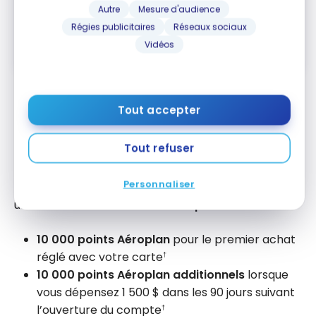
Autre
Mesure d'audience
Souscrire
Régies publicitaires
Réseaux sociaux
Vidéos
Comparer
En savoir plus
Tout accepter
Carte Visa Platine* TD
MD
Aéroplan
MD
Tout refuser
Avec la Carte Visa Platine* TD
Aéroplan
, vous
MD
MD
Personnaliser
pouvez obtenir jusqu’à
20 000 points Aéroplan
et
une
remise des frais annuels la première année
:
10 000 points Aéroplan
pour le premier achat
réglé avec votre carte
†
10 000 points Aéroplan additionnels
lorsque
vous dépensez 1 500 $ dans les 90 jours suivant
l’ouverture du compte
†