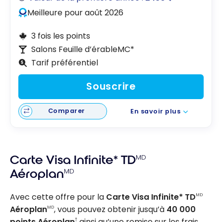
Meilleure pour août 2026
3 fois les points
Salons Feuille d’érableMC*
Tarif préférentiel
Souscrire
Comparer
En savoir plus
Carte Visa Infinite* TD
MD
Aéroplan
MD
Avec cette offre pour la
Carte Visa Infinite* TD
MD
Aéroplan
, vous pouvez obtenir jusqu’à
40 000
MD
points Aéroplan
ainsi qu’une remise sur les frais
†