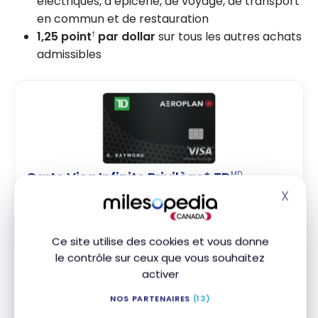
électriques, d’épicerie, de voyage, de transport
en commun et de restauration
1,25 point
par dollar
sur tous les autres achats
†
admissibles
Carte Visa Infinite Privilège* TD
MD
Aéroplan
MD
X
Masq
Jusqu'à 85 000 Points Aéroplan
†
Valeur de la première année :
2 161 $
Ce site utilise des cookies et vous donne
le contrôle sur ceux que vous souhaitez
Avantages Air Canada
activer
Crédit NEXUS
Accès aux Salons VIP
NOS PARTENAIRES
(13)