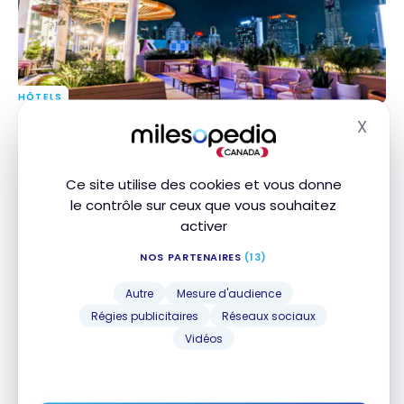
HÔTELS
Avis : Moxy Bangkok Ratchaprasong | Marriott
Avis : Moxy Bangkok Ratchaprasong | Marriott
X
Masq
Bonvoy
Bonvoy
31 mars 2025
Ce site utilise des cookies et vous donne
le contrôle sur ceux que vous souhaitez
activer
NOS PARTENAIRES
(13)
Autre
Mesure d'audience
Régies publicitaires
Réseaux sociaux
Vidéos
VOLS
Avis : Thai Airways B787-9 | Classe Affaires Royal Silk
Avis : Thai Airways B787-9 | Classe Affaires Royal
| SIN-BKK
Silk | SIN-BKK