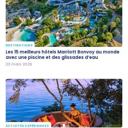
DESTINATIONS
Les 15 meilleurs hôtels Marriott Bonvoy au monde
Les 15 meilleurs hôtels Marriott Bonvoy au monde
avec une piscine et des glissades d’eau
avec une piscine et des glissades d’eau
23 mars 2026
ACTIVITÉS EXPÉRIENCES