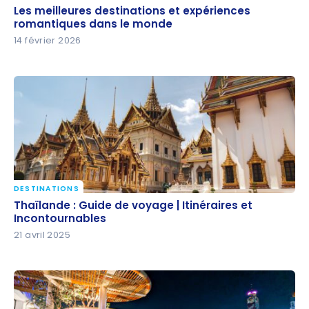
Les meilleures destinations et expériences
Les meilleures destinations et expériences
romantiques dans le monde
romantiques dans le monde
14 février 2026
DESTINATIONS
Thaïlande : Guide de voyage | Itinéraires et
Thaïlande : Guide de voyage | Itinéraires et
Incontournables
Incontournables
21 avril 2025