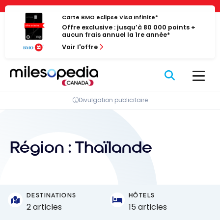
Passer
Panneau de gestion des cookies
au
Carte BMO eclipse Visa Infinite*
Offre exclusive : jusqu’à 80 000 points +
contenu
aucun frais annuel la 1re année*
Voir l'offre
Divulgation publicitaire
Région :
Thaïlande
DESTINATIONS
HÔTELS
2 articles
15 articles