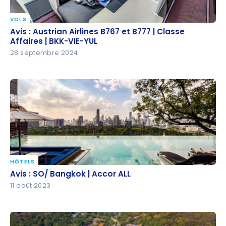
VOLS
Avis : Austrian Airlines B767 et B777 | Classe Affaires
Avis : Austrian Airlines B767 et B777 | Classe
| BKK-VIE-YUL
Affaires | BKK-VIE-YUL
28 septembre 2024
HÔTELS
Avis : SO/ Bangkok | Accor ALL
Avis : SO/ Bangkok | Accor ALL
11 août 2023