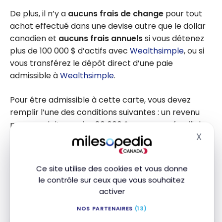
De plus, il n’y a
aucuns frais de change
pour tout
achat effectué dans une devise autre que le dollar
canadien et
aucuns frais annuels
si vous détenez
plus de 100 000 $ d’actifs avec
Wealthsimple
, ou si
vous transférez le dépôt direct d’une paie
admissible à
Wealthsimple
.
Pour être admissible à cette carte, vous devez
remplir l’une des conditions suivantes : un revenu
personnel d’au moins 80 000 $, un revenu familial
X
d’au moins 150 000 $, des dépenses annuelles d’au
Masq
moins 25 000 $, ou détenir au moins 300 000 $
d’actifs chez
Wealthsimple
.
Ce site utilise des cookies et vous donne
le contrôle sur ceux que vous souhaitez
Certaines assurances de voyage ne sont pour le
activer
moment pas offertes aux résidents du Québec.
NOS PARTENAIRES
(13)