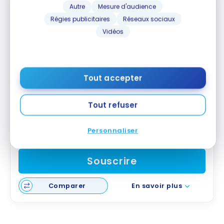
Autre
Mesure d'audience
Régies publicitaires
Réseaux sociaux
Vidéos
Carte Visa Infinite + Wealthsimple
Aucune offre de bienvenue
Tout accepter
Valeur de la première année :
240 $
Tout refuser
Aucuns frais de conversion
2 % de remise sur tous les achats
Personnaliser
Avantages Visa Infinite
Souscrire
Comparer
En savoir plus