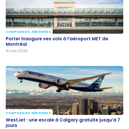
COMPAGNIES AÉRIENNES
Porter inaugure ses vols à l’aéroport MET de
Porter inaugure ses vols à l’aéroport MET de
Montréal
Montréal
15 juin 2026
COMPAGNIES AÉRIENNES
WestJet : une escale à Calgary gratuite jusqu’à 7
WestJet : une escale à Calgary gratuite jusqu’à 7
jours
jours