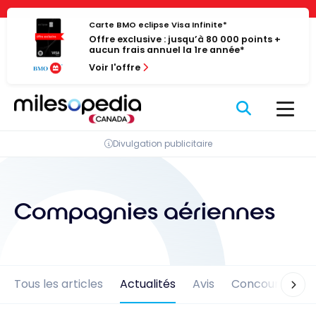
Passer
Panneau de gestion des cookies
au
Carte BMO eclipse Visa Infinite*
Offre exclusive : jusqu’à 80 000 points +
contenu
aucun frais annuel la 1re année*
Voir l'offre
Divulgation publicitaire
Compagnies aériennes
Tous les articles
Actualités
Avis
Concours
En