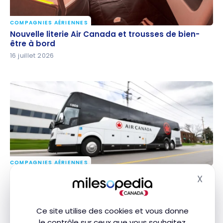
COMPAGNIES AÉRIENNES
Nouvelle literie Air Canada et trousses de bien-être
Nouvelle literie Air Canada et trousses de bien-
à bord
être à bord
16 juillet 2026
COMPAGNIES AÉRIENNES
Navette Air Canada : centre-ville de Montréal à YUL
Navette Air Canada : centre-ville de Montréal à
X
Masq
pour 9 $
YUL pour 9 $
10 juillet 2026
Ce site utilise des cookies et vous donne
le contrôle sur ceux que vous souhaitez