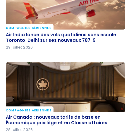
COMPAGNIES AÉRIENNES
Air India lance des vols quotidiens sans escale
Air India lance des vols quotidiens sans escale
Toronto-Delhi sur ses nouveaux 787-9
Toronto-Delhi sur ses nouveaux 787-9
29 juillet 2026
COMPAGNIES AÉRIENNES
Air Canada : nouveaux tarifs de base en
Air Canada : nouveaux tarifs de base en
Économique privilège et en Classe affaires
Économique privilège et en Classe affaires
28 juillet 2026