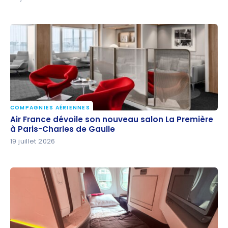
COMPAGNIES AÉRIENNES
Air France dévoile son nouveau salon La Première à
Air France dévoile son nouveau salon La Première
Paris-Charles de Gaulle
à Paris-Charles de Gaulle
19 juillet 2026