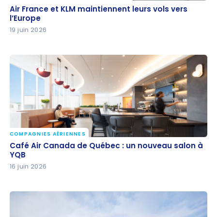
Air France et KLM maintiennent leurs vols vers
Air France et KLM maintiennent leurs vols vers
l’Europe
l’Europe
19 juin 2026
COMPAGNIES AÉRIENNES
Café Air Canada de Québec : un nouveau salon à
Café Air Canada de Québec : un nouveau salon à
YQB
YQB
16 juin 2026