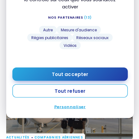
activer
NOS PARTENAIRES
(13)
Autre
Mesure d'audience
Régies publicitaires
Réseaux sociaux
Vidéos
COMPAGNIES AÉRIENNES
Porter et British Airways : ce que l’accord
Porter et British Airways : ce que l’accord
codeshare change pour les voyageurs canadiens
codeshare change pour les voyageurs canadiens
25 juin 2026
Tout accepter
Tout refuser
Personnaliser
ACTUALITÉS
COMPAGNIES AÉRIENNES