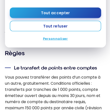
Les demandes sans preuve valide ne sont pas
Tout accepter
traitées. Les membres qui atteignent un nouveau
niveau élite via Status Match en 2026 le conservent
Tout refuser
jusqu’en décembre 2027. Des questions ?
Composez le 1 (800) 444-7646.
Personnaliser
Règles
Le transfert de points entre comptes
Vous pouvez transférer des points d’un compte à
un autre, gratuitement. Conditions officielles :
transferts par tranches de 1 000 points, compte
émetteur ouvert depuis au moins 30 jours, nom et
numéro de compte du destinataire requis,
maximum 150 000 points par année civile (révision