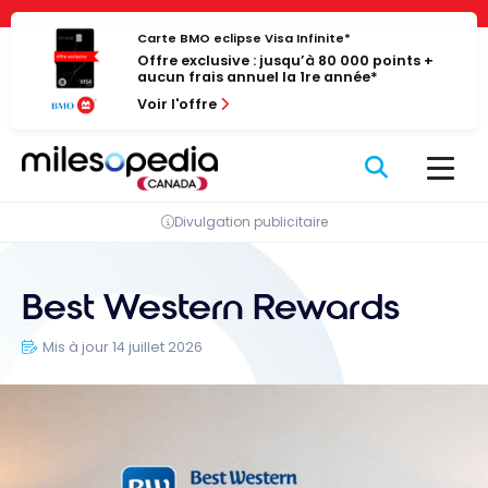
Passer
Panneau de gestion des cookies
au
Carte BMO eclipse Visa Infinite*
Offre exclusive : jusqu’à 80 000 points +
contenu
aucun frais annuel la 1re année*
Voir l'offre
Divulgation publicitaire
Best Western Rewards
Mis à jour 14 juillet 2026