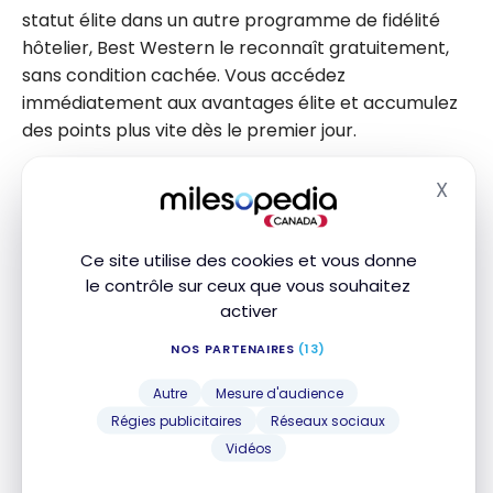
statut élite dans un autre programme de fidélité
hôtelier, Best Western le reconnaît gratuitement,
sans condition cachée. Vous accédez
immédiatement aux avantages élite et accumulez
des points plus vite dès le premier jour.
Pour en faire la demande, envoyez un courriel
X
Masq
contenant votre nom complet, votre adresse
complète, votre adresse courriel, votre numéro de
Ce site utilise des cookies et vous donne
téléphone, votre numéro de membre Best Western
le contrôle sur ceux que vous souhaitez
Rewards et une preuve de statut élite dans un autre
activer
programme hôtelier (copie de la carte de fidélité
ou du relevé de compte, à votre nom complet).
NOS PARTENAIRES
(13)
Autre
Mesure d'audience
Membres nord-américains :
Régies publicitaires
Réseaux sociaux
StatusMatch@bestwestern.com
Vidéos
Membres hors Amérique du Nord :
bwr.service@bestwestern.com