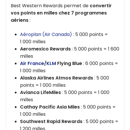
Best Western Rewards permet de
convertir
vos points en milles chez 7 programmes
aériens
:
Aéroplan (Air Canada)
: 5 000 points =
1 000 milles
Aeromexico Rewards
: 5 000 points = 1 600
milles
Air France
/
KLM
Flying Blue
: 6 000 points =
1 000 milles
Alaska Airlines Atmos Rewards
: 5 000
points = 1 000 milles
Avianca LifeMiles
: 5 000 points = 1 000
milles
Cathay Pacific Asia Miles
: 5 000 points =
1 000 milles
Southwest Rapid Rewards
: 5 000 points =
1 200 milles