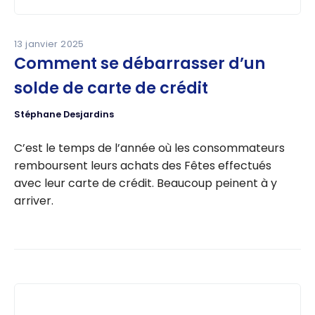
accessibles et tangibles au quotidien.
13 janvier 2025
« Cette année, on a vu une hausse marquée de
Comment se débarrasser d’un
l’intérêt pour les cartes à remise en argent, mais
solde de carte de crédit
aussi pour les cartes de voyage sans frais de
conversion, surtout dans un contexte
Stéphane Desjardins
d’affaiblissement du dollar canadien. Le
consommateur veut reprendre la main », explique
C’est le temps de l’année où les consommateurs
Jean-Maximilien Voisine, président-fondateur de
remboursent leurs achats des Fêtes effectués
Milesopedia.
avec leur carte de crédit. Beaucoup peinent à y
arriver.
UNE MÉTHODOLOGIE COMPLÈTE ET TRANSPARENTE
Comme chaque année, l’équipe Milesopedia a
passé en revue l’ensemble des cartes de crédit,
programmes de récompenses et comptes
bancaires offerts aux Canadiens, selon trois axes :