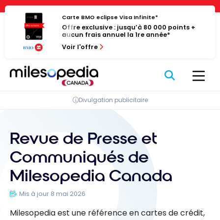
Passer
Panneau de gestion des cookies
au
Carte BMO eclipse Visa Infinite*
Offre exclusive : jusqu’à 80 000 points +
contenu
aucun frais annuel la 1re année*
Voir l'offre
Divulgation publicitaire
Revue de Presse et
Communiqués de
Milesopedia Canada
Mis à jour 8 mai 2026
Milesopedia est une référence en cartes de crédit,