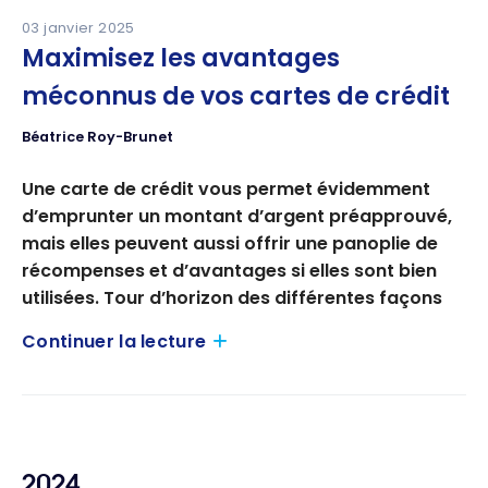
03 janvier 2025
– 30 –
Maximisez les avantages
méconnus de vos cartes de crédit
RENSEIGNEMENTS
Béatrice Roy-Brunet
Ressources complémentaires :
→
Consulter l’outil de comparaison
Une carte de crédit vous permet évidemment
→ Rejoindre la communauté Milesopedia :
groupe
d’emprunter un montant d’argent préapprouvé,
Facebook
ou
infolettre
mais elles peuvent aussi offrir une panoplie de
récompenses et d’avantages si elles sont bien
utilisées. Tour d’horizon des différentes façons
d’en tirer profit.
À PROPOS DE MILESOPEDIA
Continuer la lecture
«Il y a effectivement certaines cartes qui offrent
Fondée en 2015 à Montréal, Milesopedia est la
vraiment beaucoup d’avantages, que ce soit des
principale plateforme bilingue canadienne dédiée
points de récompense pour voyager ou des
aux programmes de fidélité, cartes de crédit et
remises en argent», explique Marie-Ève Leclerc,
comptes bancaires. Sa mission : rendre les produits
2024
directrice du contenu web du
site internet