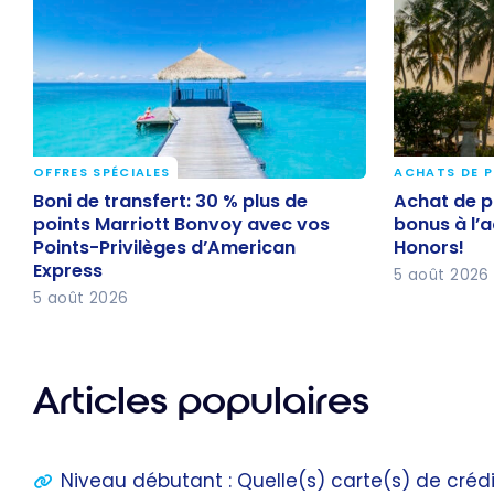
OFFRES SPÉCIALES
ACHATS DE 
Boni de transfert: 30 % plus de
Achat de p
Boni de transfert: 30 % plus de
Achat de p
points Marriott Bonvoy avec vos
bonus à l’
points Marriott Bonvoy avec vos
bonus à l’a
Points-Privilèges d’American
Honors!
Points-Privilèges d’American
Honors!
Express
5 août 2026
Express
5 août 2026
Articles populaires
Niveau débutant : Quelle(s) carte(s) de crédi