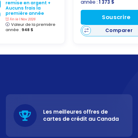
année :
1 373 $
remise en argent +
Aucuns frais la
première année
Souscrire
Fin le 1 Nov 2026
Valeur de la première
année :
948 $
Comparer
Les meilleures offres de
cartes de crédit au Canada