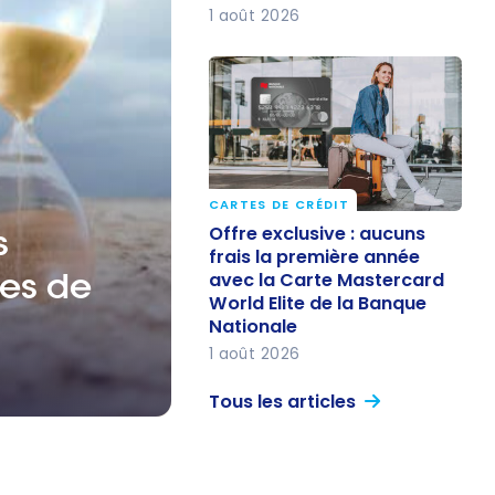
1 août 2026
CARTES DE CRÉDIT
Offre exclusive : aucuns
Offre exclusive : aucuns
s
frais la première année
frais la première année
tes de
avec la Carte Mastercard
avec la Carte Mastercard
World Elite de la Banque
World Elite de la Banque
Nationale
Nationale
1 août 2026
Tous les articles
 cartes de crédit