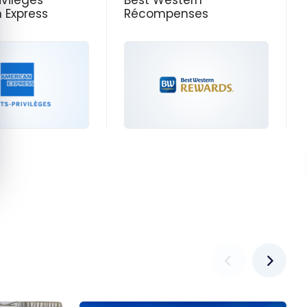
ivilèges
Best Western
 Express
Récompenses