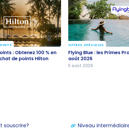
POINTS
OFFRES SPÉCIALES
oints : Obtenez 100 % en
Flying Blue : les Primes 
oints : Obtenez 100 % en
Flying Blue : les Primes P
achat de points Hilton
août 2026
chat de points Hilton
août 2026
5 août 2026
t souscrire?
Niveau intermédiaire 