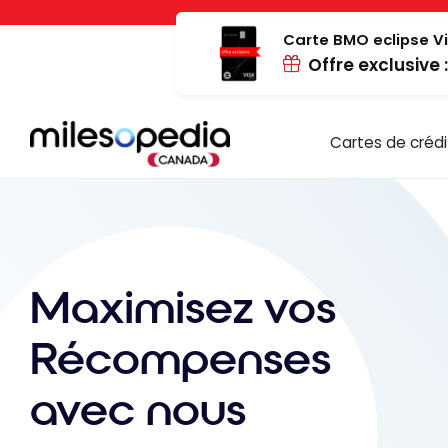
Passer
Panneau de gestion des cookies
au
Carte BMO eclipse Vi
Offre exclusive 
contenu
Cartes de crédi
Maximisez vos
Récompenses
avec nous