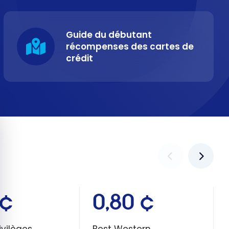
Guide du débutant
récompenses des cartes de
crédit
quer le bandeau des cookies
 ¢
0,80 ¢