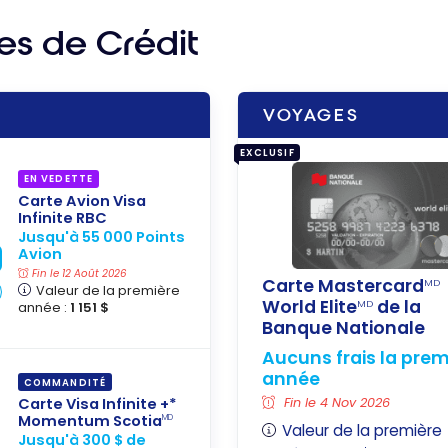
es de Crédit
VOYAGES
EXCLUSIF
EN VEDETTE
Carte Avion Visa
Infinite RBC
Jusqu'à 55 000 Points
Avion
Fin le 12 Août 2026
Carte Mastercard
MD
Valeur de la première
World Elite
de la
MD
année :
1 151 $
Banque Nationale
Aucuns frais la prem
année
COMMANDITÉ
Carte Visa Infinite +*
Fin le 4 Nov 2026
Momentum Scotia
MD
Valeur de la première
Jusqu'à 300 $ de