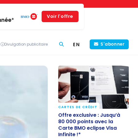
Voir l'offre
année*
EN
S'abonner
Divulgation publicitaire
CARTES DE CRÉDIT
Offre exclusive : Jusqu’à
Offre exclusive : Jusqu’à
80 000 points avec la
80 000 points avec la
Carte BMO eclipse Visa
Carte BMO eclipse Visa
Infinite !*
Infinite !*