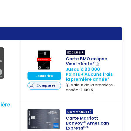
EXCLUSIF
Carte BMO eclipse
Visa Infinite*
Jusqu'à 80 000
Points + Aucuns frais
Souscrire
la première année*
Valeur de la première
Comparer
année :
1 139 $
ière
COMMANDITÉ
Carte Marriott
Bonvoy
American
MD
Express
*
MD