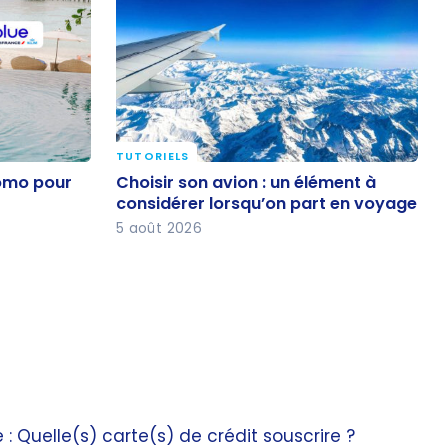
TUTORIELS
Promo pour
Choisir son avion : un élément à
romo pour
Choisir son avion : un élément à
considérer lorsqu’on part en
considérer lorsqu’on part en voyage
voyage
5 août 2026
: Quelle(s) carte(s) de crédit souscrire ?