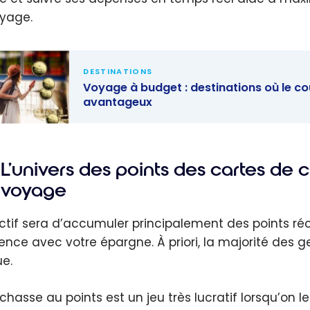
yage.
DESTINATIONS
Voyage à budget : destinations où le coû
avantageux
ge à
t :
L’univers des points des cartes de
nations où
voyage
t de la vie
s et le
ectif sera d’accumuler principalement des points 
r canadien
rence avec votre épargne. À priori, la majorité des g
tageux
ue.
 chasse au points est un jeu très lucratif lorsqu’on l