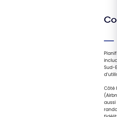
Co
Plani
inclu
Sud-E
d’uti
Côté 
(Airb
aussi
rando
fidél