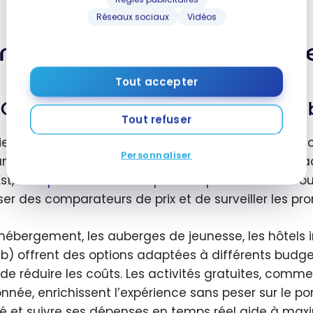
Réseaux sociaux
Vidéos
mment sauver de l’argent 
Tout accepter
Où aller en voyage en fonction du
Tout refuser
fier un voyage en fonction de son budget commence
Personnaliser
ant le transport, l’hébergement, la nourriture et les 
st,
sont plus abordables
que l’Europe de l’Ouest. Po
liser des comparateurs de prix et de surveiller les pr
hébergement, les auberges de jeunesse, les hôtels i
nb) offrent des options adaptées à différents budg
 de réduire les coûts. Les activités gratuites, comme 
nnée, enrichissent l’expérience sans peser sur le por
ité et suivre ses dépenses en temps réel aide à max