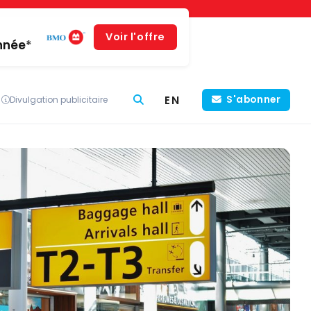
Voir l'offre
année*
EN
S'abonner
Divulgation publicitaire