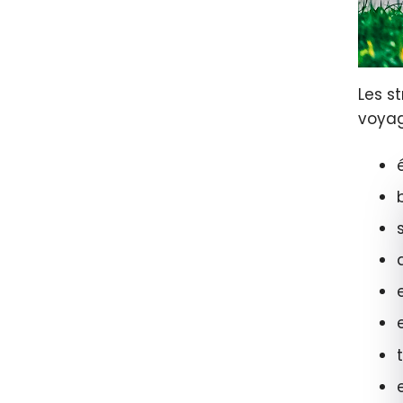
Les s
voyag