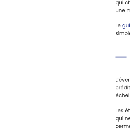
qui c
une m
Le
gu
simpl
L’éve
crédi
échel
Les é
qui n
permet