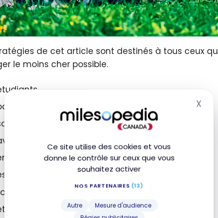
tratégies de cet article sont destinés à tous ceux q
er le moins cher possible.
étudiants
X
backpacker
Mas
solo
avec des amis
Ce site utilise des cookies et vous
en famille
donne le contrôle sur ceux que vous
souhaitez activer
escapade de fin de semaine
NOS PARTENAIRES
(13)
tour du monde sur plusieurs mois
Autre
Mesure d'audience
etc.
Régies publicitaires