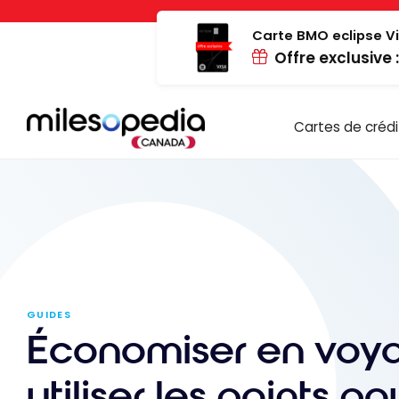
Passer
Panneau de gestion des cookies
au
Carte BMO eclipse Vi
Offre exclusive 
contenu
Cartes de crédi
GUIDES
Économiser en voya
utiliser les points po