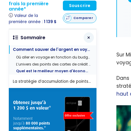
frais la première
Souscrire
année*
Valeur de la
Comparer
première année :
1 139 $
Sommaire
Comment sauver de l'argent en voyage ?
Sur M
Où aller en voyage en fonction du budget?
voyag
L’univers des points des cartes de crédit pour économiser en voyage
Quel est le meilleur moyen d'économiser en voyage avec des cartes de crédit accessibles facilement à tous?
Dans 
La stratégie d’accumulation de points et trucs pour économiser en voyage
strat
haut