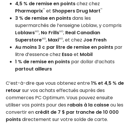
4,5 % de remise en points
chez chez
Pharmaprix
et
Shoppers Drug Mart
MD
MD
3 % de remise en points
dans les
supermarchés de l’enseigne Loblaw, y compris
Loblaws
,
No Frills
,
Real Canadian
MD
MD
Superstore
,
Maxi
, et chez
Joe Fresh
MD
MD
Au moins 3 ¢ par litre de remise en points
par
litre d’essence chez
Esso
et
Mobil
1 % de remise en points
par dollar d’achats
partout ailleurs
C’est-à-dire que vous obtenez entre
1% et 4,5 % de
retour
sur vos achats effectués auprès des
commerces PC Optimum. Vous pouvez ensuite
utiliser vos points pour des
rabais à la caisse
ou les
convertir en
crédit de 7 $ par tranche de 10 000
points
directement sur votre solde de carte.