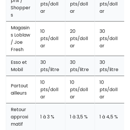
prix /
pts/doll
pts/doll
pts/doll
Shopper
ar
ar
ar
s
Magasin
10
20
30
s Loblaw
pts/doll
pts/doll
pts/doll
/ Joe
ar
ar
ar
Fresh
Esso et
30
30
30
Mobil
pts/litre
pts/litre
pts/litre
10
10
10
Partout
pts/doll
pts/doll
pts/doll
ailleurs
ar
ar
ar
Retour
approxi
1 à 3 %
1 à 3,5 %
1 à 4,5 %
matif