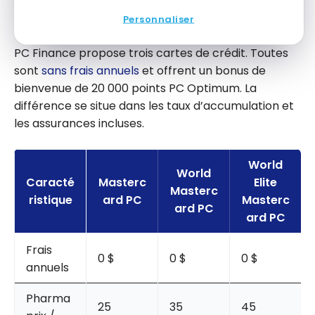
Quelle carte PC Finance choisir?
Personnaliser
PC Finance propose trois cartes de crédit. Toutes
sont
sans frais annuels
et offrent un bonus de
bienvenue de 20 000 points PC Optimum. La
différence se situe dans les taux d’accumulation et
les assurances incluses.
World
World
Caracté
Masterc
Elite
Masterc
ristique
ard PC
Masterc
ard PC
ard PC
Frais
0 $
0 $
0 $
annuels
Pharma
25
35
45