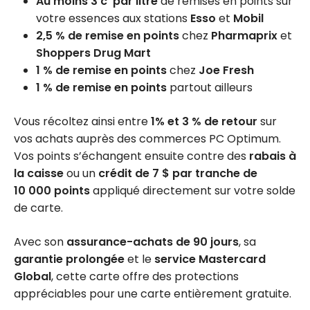
Au moins 3 c
par litre
de remises en points sur
votre essences aux stations
Esso
et
Mobil
2,5 % de remise en points
chez
Pharmaprix
et
Shoppers Drug Mart
1 % de remise en points
chez
Joe Fresh
1 % de remise en points
partout ailleurs
Vous récoltez ainsi entre
1% et 3 % de retour
sur
vos achats auprès des commerces PC Optimum.
Vos points s’échangent ensuite contre des
rabais à
la caisse
ou un
crédit de 7 $ par tranche de
10 000 points
appliqué directement sur votre solde
de carte.
Avec son
assurance-achats de 90 jours
, sa
garantie prolongée
et le
service Mastercard
Global
, cette carte offre des protections
appréciables pour une carte entièrement gratuite.