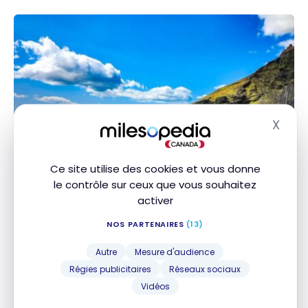
X
Masq
Ce site utilise des cookies et vous donne
DESTINATIONS
le contrôle sur ceux que vous souhaitez
Islande : guide de voyage |
activer
Itinéraires et Incontournables
NOS PARTENAIRES
(13)
3 août 2024
Autre
Mesure d'audience
Islande : guide de voyage | Itinéraires et
Régies publicitaires
Réseaux sociaux
Incontournables
Vidéos