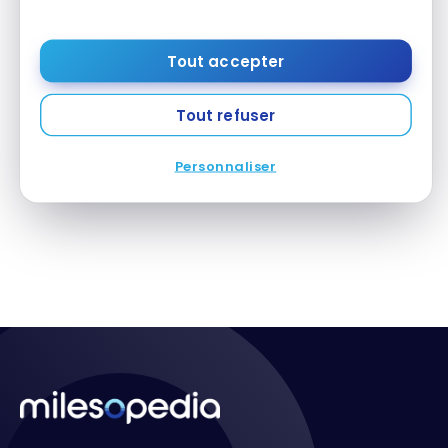
Tout accepter
LOCATION DE VOITURES
Tout refuser
Location de voiture Sixt – Guide du débutant
Location de voiture Sixt – Guide du débutant
20 septembre 2023
Personnaliser