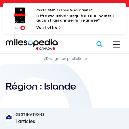
Passer
Panneau de gestion des cookies
au
Carte BMO eclipse Visa Infinite*
Offre exclusive : jusqu’à 80 000 points +
contenu
aucun frais annuel la 1re année*
Voir l'offre
Divulgation publicitaire
Région :
Islande
DESTINATIONS
1 articles