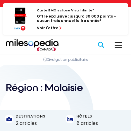
Passer
Panneau de gestion des cookies
au
Carte BMO eclipse Visa Infinite*
Offre exclusive : jusqu’à 80 000 points +
contenu
aucun frais annuel la 1re année*
Voir l'offre
Divulgation publicitaire
Région :
Malaisie
DESTINATIONS
HÔTELS
2 articles
8 articles