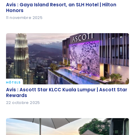
Avis : Gaya Island Resort, an SLH Hotel | Hilton
Avis : Gaya Island Resort, an SLH Hotel | Hilton
Honors
Honors
11 novembre 2025
HÔTELS
Avis : Ascott Star KLCC Kuala Lumpur | Ascott Star
Avis : Ascott Star KLCC Kuala Lumpur | Ascott Star
Rewards
Rewards
22 octobre 2025