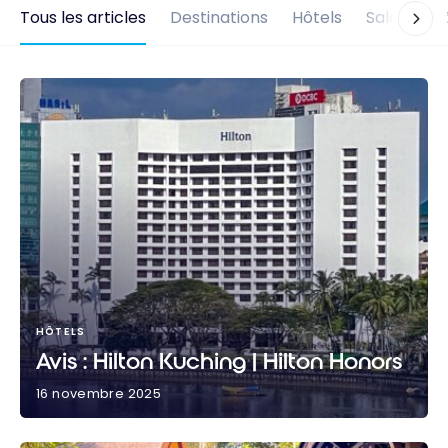
Tous les articles
Destinations
Hôtels
Salons d'
HÔTELS
Avis : Hilton Kuching | Hilton Honors
16 novembre 2025
Avis : Hilton Kuching | Hilton Honors