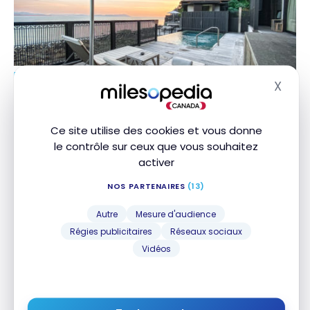
HÔTELS
X
Avis : The Ritz-Carlton Langkawi | Marriott Bonvoy
Masq
Avis : The Ritz-Carlton Langkawi | Marriott Bonvoy
23 janvier 2022
Ce site utilise des cookies et vous donne
le contrôle sur ceux que vous souhaitez
activer
NOS PARTENAIRES
(13)
Autre
Mesure d'audience
Régies publicitaires
Réseaux sociaux
Vidéos
DESTINATIONS
Malaisie : Guide de voyage à Kuala Lumpur | Voyage
Malaisie : Guide de voyage à Kuala Lumpur |
En Famille
Voyage En Famille
27 avril 2020