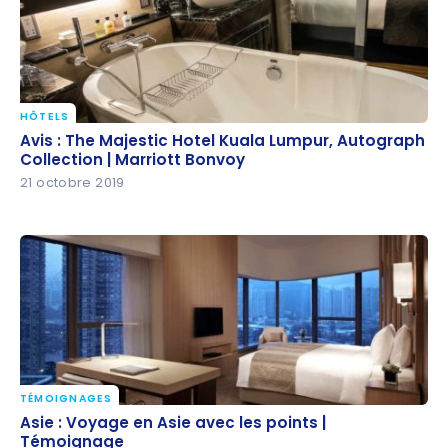
HÔTELS
Avis : The Majestic Hotel Kuala Lumpur, Autograph
Avis : The Majestic Hotel Kuala Lumpur, Autograph
Collection | Marriott Bonvoy
Collection | Marriott Bonvoy
21 octobre 2019
TÉMOIGNAGES
Asie : Voyage en Asie avec les points | Témoignage
Asie : Voyage en Asie avec les points |
Témoignage