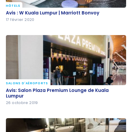
HÔTELS
Avis : W Kuala Lumpur | Marriott Bonvoy
Avis : W Kuala Lumpur | Marriott Bonvoy
17 février 2020
SALONS D'AÉROPORTS
Avis: Salon Plaza Premium Lounge de Kuala Lumpur
Avis: Salon Plaza Premium Lounge de Kuala
Lumpur
26 octobre 2019