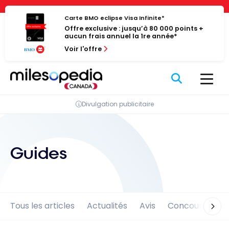
Passer
Panneau de gestion des cookies
au
Carte BMO eclipse Visa Infinite*
Offre exclusive : jusqu’à 80 000 points +
contenu
aucun frais annuel la 1re année*
Voir l'offre
Divulgation publicitaire
Guides
Tous les articles
Actualités
Avis
Concours
En