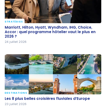
STRATÉGIES
Marriott, Hilton, Hyatt, Wyndham, IHG, Choice,
Marriott, Hilton, Hyatt, Wyndham, IHG, Choice,
Accor : quel programme hôtelier vaut le plus en
Accor : quel programme hôtelier vaut le plus en
2026 ?
2026 ?
24 juillet 2026
DESTINATIONS
Les 8 plus belles croisières fluviales d’Europe
Les 8 plus belles croisières fluviales d’Europe
23 juillet 2026