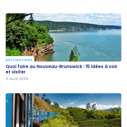
DESTINATIONS
Quoi faire au Nouveau-Brunswick : 15 idées à voir et
Quoi faire au Nouveau-Brunswick : 15 idées à voir
visiter
et visiter
3 août 2026