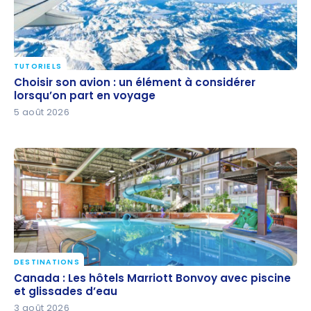
TUTORIELS
Choisir son avion : un élément à considérer
Choisir son avion : un élément à considérer
lorsqu’on part en voyage
lorsqu’on part en voyage
5 août 2026
DESTINATIONS
Canada : Les hôtels Marriott Bonvoy avec piscine et
Canada : Les hôtels Marriott Bonvoy avec piscine
glissades d’eau
et glissades d’eau
3 août 2026