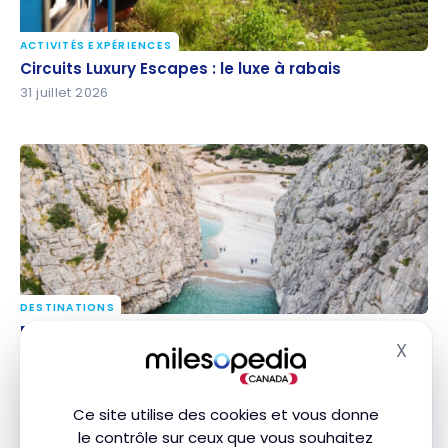
ACTIVITÉS EXPÉRIENCES
Circuits Luxury Escapes : le luxe à rabais
Circuits Luxury Escapes : le luxe à rabais
31 juillet 2026
DESTINATIONS
Road trip à Majorque de 7 à 10 jours : itinéraire et
Road trip à Majorque de 7 à 10 jours : itinéraire et
X
incontournables
incontournables
Masq
31 juillet 2026
Ce site utilise des cookies et vous donne
le contrôle sur ceux que vous souhaitez