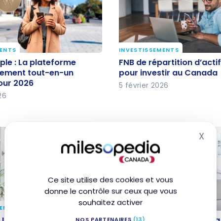
MENTS
INVESTISSEMENTS
ple : La plateforme
FNB de répartition d’acti
le : La plateforme
FNB de répartition d’actif
ssement tout-en-un
pour investir au Canad
sement tout-en-un
pour investir au Canada
our 2026
pour 2026
5 février 2026
26
X
Mas
Ce site utilise des cookies et vous
donne le contrôle sur ceux que vous
souhaitez activer
MENTS
INVESTISSEMENTS
I vs CELIAPP : lequel
RER ou REER : Quelle est 
I vs CELIAPP : lequel
RER ou REER : Quelle est la
NOS PARTENAIRES
(13)