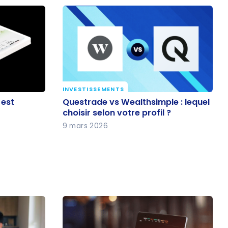
INVESTISSEMENTS
e est
Questrade vs Wealthsimple :
 est
Questrade vs Wealthsimple : lequel
lequel choisir selon votre profil ?
choisir selon votre profil ?
9 mars 2026