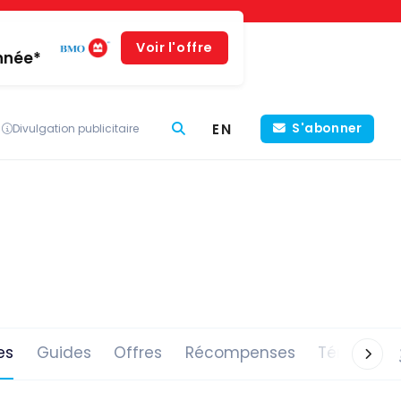
Voir l'offre
année*
EN
S'abonner
Divulgation publicitaire
es
Guides
Offres
Récompenses
Témoigna