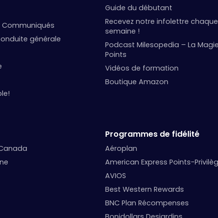
Guide du débutant
Recevez notre infolettre chaque
et Communiqués
semaine !
onduite générale
Podcast Milesopedia – La Magi
Points
e
Vidéos de formation
Boutique Amazon
le!
Programmes de fidélité
 Canada
Aéroplan
nne
American Express Points-Privilè
AVIOS
Best Western Rewards
BNC Plan Récompenses
Bonidollars Desjardins