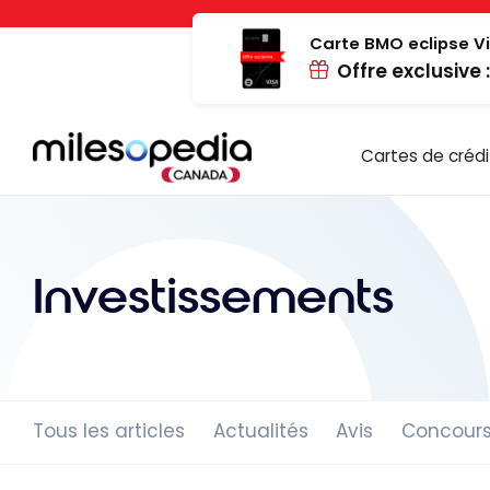
Passer
Panneau de gestion des cookies
au
Carte BMO eclipse Vi
Offre exclusive 
contenu
Cartes de crédi
Investissements
Tous les articles
Actualités
Avis
Concour