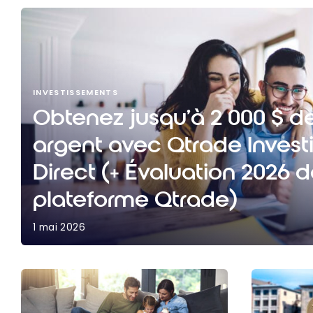
INVESTISSEMENTS
Obtenez jusqu’à 2 000 $ d
argent avec Qtrade Inves
Direct (+ Évaluation 2026 d
plateforme Qtrade)
1 mai 2026
Obtenez jusqu’à 2 000 $ de remise en argent a
Investissement Direct (+ Évaluation 2026 de la