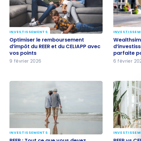
INVESTISSEMENTS
INVESTISSE
Optimiser le remboursement
Wealthsim
Optimiser le remboursement
Wealthsimp
d’impôt du REER et du CELIAPP
d’investi
d’impôt du REER et du CELIAPP avec
d’investis
vos points
parfaite p
avec vos points
parfaite 
9 février 2026
6 février 20
INVESTISSEMENTS
INVESTISSE
REER : Tout ce que vous devez
REER vs CEL
REER : Tout ce que vous devez
REER vs CEL