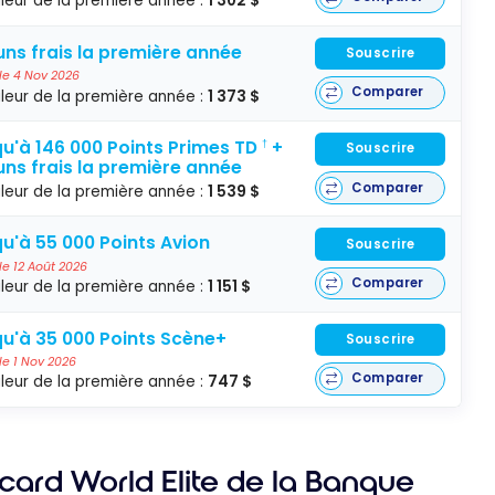
leur de la première année :
1 302 $
ns frais la première année
Souscrire
 le 4 Nov 2026
Comparer
leur de la première année :
1 373 $
u'à 146 000 Points Primes TD
+
†
Souscrire
ns frais la première année
Comparer
leur de la première année :
1 539 $
u'à 55 000 Points Avion
Souscrire
 le 12 Août 2026
Comparer
leur de la première année :
1 151 $
u'à 35 000 Points Scène+
Souscrire
 le 1 Nov 2026
Comparer
leur de la première année :
747 $
ard World Elite de la Banque