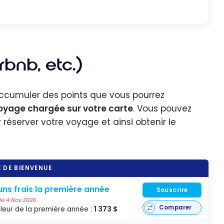
rbnb, etc.)
ccumuler des points que vous pourrez
oyage chargée sur votre carte
. Vous pouvez
r réserver votre voyage et ainsi obtenir le
 DE BIENVENUE
ns frais la première année
Souscrire
 le 4 Nov 2026
Comparer
leur de la première année :
1 373 $