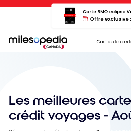
Passer
Panneau de gestion des cookies
au
Carte BMO eclipse Vi
Offre exclusive 
contenu
Cartes de crédi
Les meilleures cart
crédit voyages - Ao