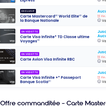
Express
*
Va
Aucu
EXCLUSIF
Carte Mastercard
World Elite
de
MD
MD
Fin
la Banque Nationale
Va
Jusq
EN VEDETTE
Aucu
Carte Visa Infinite* TD Classe ultime
Voyages
Va
MD
Jusq
EN VEDETTE
Fin
Carte Avion Visa Infinite RBC
Va
Jusq
EN VEDETTE
Carte Visa Infinite +* Passeport
Fin
Banque Scotia
Va
MC
Offre commanditée – Carte Masterc