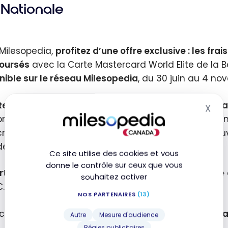
Nationale
Milesopedia,
profitez d’une offre exclusive : les fr
oursés
avec la Carte Mastercard World Elite de la 
nible sur le réseau Milesopedia
, du 30 juin au 4 no
Remboursement des frais annuels de la première 
X
Mas
principal. Ces frais sont portés au compte de votre
crédit à votre relevé, dans les cinq mois suivant l’o
demeure ouvert et en règle.
Ce site utilise des cookies et vous
donne le contrôle sur ceux que vous
rte Mastercard World Elite de la Banque Nationale
souhaitez activer
C.
NOS PARTENAIRES
(13)
cette carte, vous obtenez jusqu’à
5 points par dolla
Autre
Mesure d'audience
Régies publicitaires