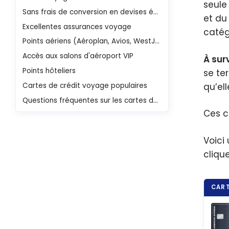
seule
Sans frais de conversion en devises étrangères
et du
Excellentes assurances voyage
catég
Points aériens (Aéroplan, Avios, WestJet, etc.)
Accès aux salons d'aéroport VIP
À surv
Points hôteliers
se te
qu’el
Cartes de crédit voyage populaires
Questions fréquentes sur les cartes de crédit Voyage
Ces c
Voici
cliqu
CART