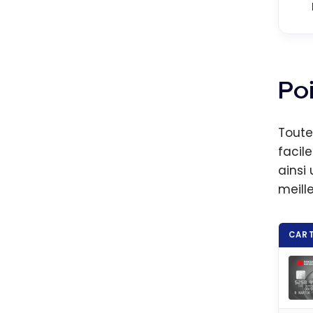
Poi
Toute
facil
ainsi 
meille
CART