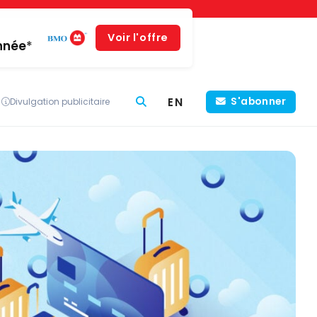
Voir l'offre
année*
EN
S'abonner
Divulgation publicitaire