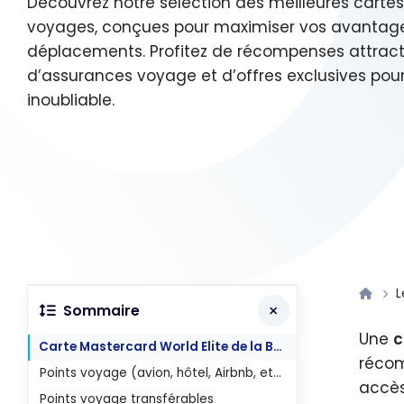
Découvrez notre sélection des meilleures cartes
voyages, conçues pour maximiser vos avantage
déplacements. Profitez de récompenses attract
d’assurances voyage et d’offres exclusives po
inoubliable.
L
Sommaire
Une
c
Carte Mastercard World Elite de la Banque Nationale
récom
Points voyage (avion, hôtel, Airbnb, etc.)
accès
Points voyage transférables