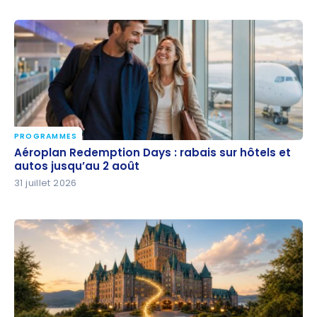
PROGRAMMES
Aéroplan Redemption Days : rabais sur hôtels et
Aéroplan Redemption Days : rabais sur hôtels et
autos jusqu’au 2 août
autos jusqu’au 2 août
31 juillet 2026