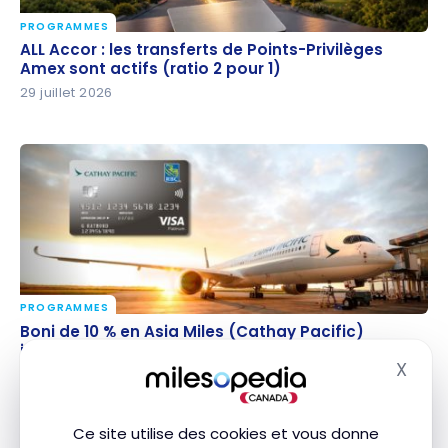
PROGRAMMES
ALL Accor : les transferts de Points-Privilèges Amex
ALL Accor : les transferts de Points-Privilèges
sont actifs (ratio 2 pour 1)
Amex sont actifs (ratio 2 pour 1)
29 juillet 2026
PROGRAMMES
Boni de 10 % en Asia Miles (Cathay Pacific) jusqu’au
Boni de 10 % en Asia Miles (Cathay Pacific)
28 août
jusqu’au 28 août
X
Masq
28 juillet 2026
Ce site utilise des cookies et vous donne