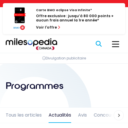
Passer
Panneau de gestion des cookies
au
Carte BMO eclipse Visa Infinite*
Offre exclusive : jusqu’à 80 000 points +
contenu
aucun frais annuel la 1re année*
Voir l'offre
Divulgation publicitaire
Programmes
Tous les articles
Actualités
Avis
Concours
En