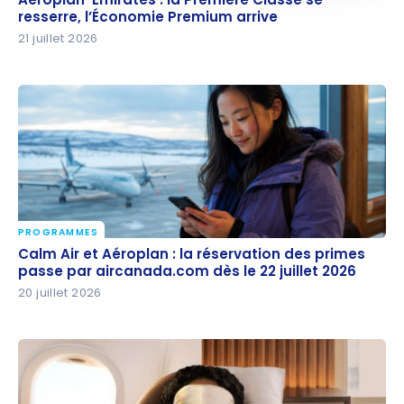
l’Économie Premium arrive
resserre, l’Économie Premium arrive
21 juillet 2026
PROGRAMMES
Calm Air et Aéroplan : la réservation des primes
Calm Air et Aéroplan : la réservation des primes
passe par aircanada.com dès le 22 juillet 2026
passe par aircanada.com dès le 22 juillet 2026
20 juillet 2026