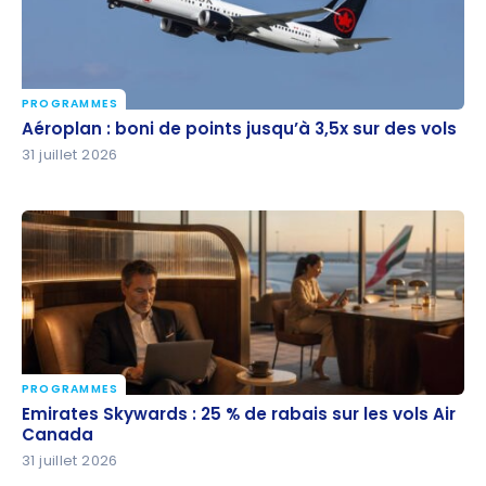
PROGRAMMES
Aéroplan : boni de points jusqu’à 3,5x sur des vols
Aéroplan : boni de points jusqu’à 3,5x sur des vols
31 juillet 2026
PROGRAMMES
Emirates Skywards : 25 % de rabais sur les vols Air
Emirates Skywards : 25 % de rabais sur les vols Air
Canada
Canada
31 juillet 2026