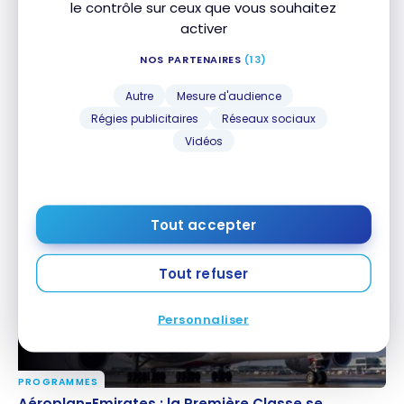
le contrôle sur ceux que vous souhaitez
activer
NOS PARTENAIRES
(13)
Autre
Mesure d'audience
Régies publicitaires
Réseaux sociaux
PROGRAMMES
Vidéos
KrisFlyer : un solde minimal exigé pour chercher
KrisFlyer : un solde minimal exigé pour chercher
l’espace prime
l’espace prime
27 juillet 2026
Tout accepter
Tout refuser
Personnaliser
PROGRAMMES
Aéroplan-Emirates : la Première Classe se resserre,
Aéroplan-Emirates : la Première Classe se