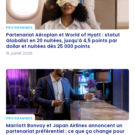
PROGRAMMES
Partenariat Aéroplan et World of Hyatt : statut
Partenariat Aéroplan et World of Hyatt : statut
Globalist en 20 nuitées, jusqu’à 4,5 points par dollar
Globalist en 20 nuitées, jusqu’à 4,5 points par
dollar et nuitées dès 25 000 points
et nuitées dès 25 000 points
15 juillet 2026
PROGRAMMES
Marriott Bonvoy et Japan Airlines annoncent un
Marriott Bonvoy et Japan Airlines annoncent un
partenariat préférentiel : ce que ça change pour
partenariat préférentiel : ce que ça change pour