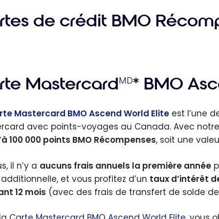
rtes de crédit BMO Récom
rte Mastercard
* BMO As
MD
rte Mastercard BMO Ascend World Elite
est l’une de
rcard avec points-voyages au Canada. Avec notre 
’à 100 000 points BMO Récompenses
, soit une val
s, il n’y a
aucuns frais annuels la première année
po
 additionnelle, et vous profitez d’un
taux d’intérêt d
nt 12 mois
(avec des frais de transfert de solde de
la
Carte Mastercard BMO Ascend World Elite
, vous o