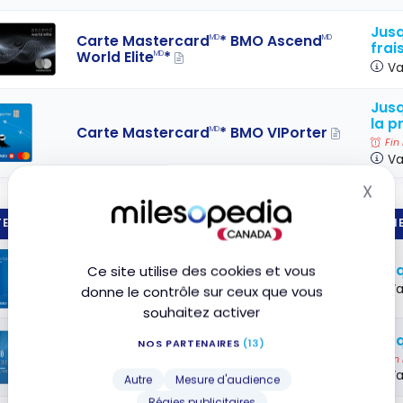
Jusq
Carte Mastercard
* BMO Ascend
MD
MD
frai
World Elite
*
MD
Va
Jusq
la p
Carte Mastercard
* BMO VIPorter
MD
Fin
Va
X
Mas
E DE CRÉDIT
PRIME
Jusq
Ce site utilise des cookies et vous
Carte BMO eclipse rise Visa*
Va
donne le contrôle sur ceux que vous
souhaitez activer
Jusq
NOS PARTENAIRES
(13)
Carte Mastercard
* BMO
Remises
MD
MD
Fin
Va
Autre
Mesure d'audience
Régies publicitaires