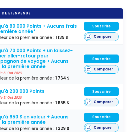
 DE BIENVENUE
u'à 80 000 Points + Aucuns frais
Souscrire
remière année*
Comparer
leur de la première année :
1 139 $
u'à 70 000 Points + un laissez-
er aller-retour pour
Souscrire
pagnon de voyage + Aucuns
s la première année
Comparer
 le 31 Oct 2026
leur de la première année :
1 764 $
u'à 200 000 Points
Souscrire
 le 31 Oct 2026
Comparer
leur de la première année :
1 655 $
u'à 650 $ en valeur + Aucuns
Souscrire
s la première année
Comparer
leur de la première année :
1 329 $