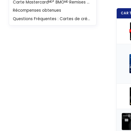
Carte Mastercardᴹᴰ* BMOᴹᴰ Remises pour entreprise
Récompenses obtenues
CART
Questions Fréquentes : Cartes de crédit BMO