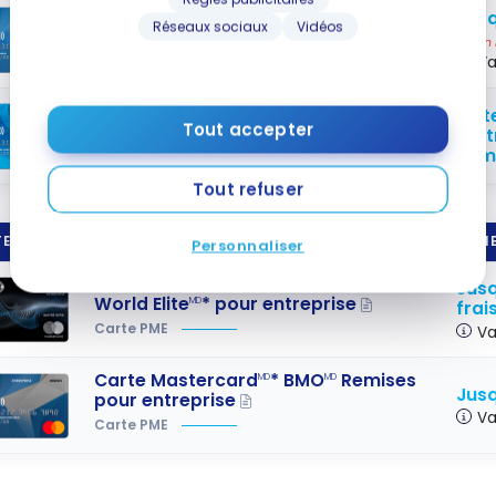
Jusq
Réseaux sociaux
Vidéos
Carte Mastercard
* BMO Remises
MD
Fin
pour étudiants
Va
Obte
Carte Mastercard
* BMO à taux
MD
Tout accepter
les 
préférentiel
18 m
Tout refuser
E DE CRÉDIT
PRIME
Personnaliser
Carte Mastercard
* BMO Ascend
MD
Jusq
World Elite
* pour entreprise
MD
frai
Carte PME
Va
Carte Mastercard
* BMO
Remises
MD
MD
Jusq
pour entreprise
Va
Carte PME