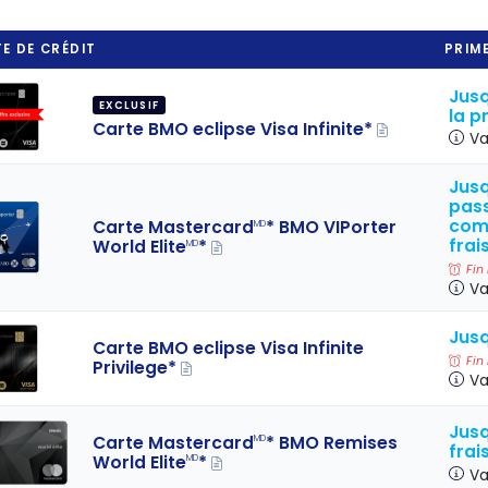
E DE CRÉDIT
PRIME
Jusq
EXCLUSIF
la p
Carte BMO eclipse Visa Infinite*
Va
Jusq
pass
com
Carte Mastercard
* BMO VIPorter
MD
frai
World Elite
*
MD
Fin
Va
Jusq
Carte BMO eclipse Visa Infinite
Fin
Privilege*
Va
Jusq
Carte Mastercard
* BMO Remises
MD
frai
World Elite
*
MD
Va