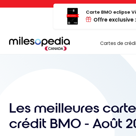
Passer
Panneau de gestion des cookies
au
Carte BMO eclipse Vi
Offre exclusive 
contenu
Cartes de crédi
Les meilleures cart
crédit BMO - Août 2