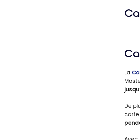
Ca
Ca
La
Ca
Maste
jusqu
De plu
carte
penda
Avec 