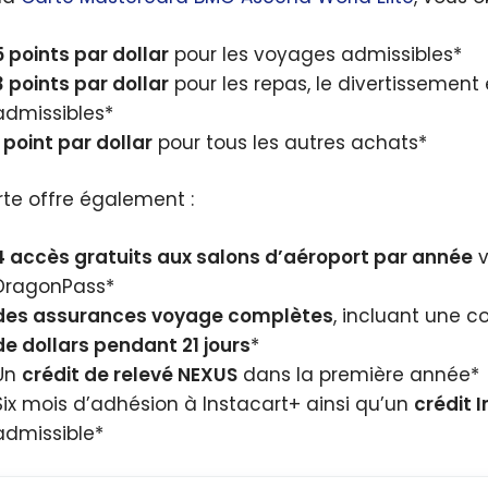
5 points par dollar
pour les voyages admissibles*
3 points par dollar
pour les repas, le divertissement
admissibles*
1 point par dollar
pour tous les autres achats*
rte offre également :
4 accès gratuits aux salons d’aéroport par année
v
DragonPass*
des assurances voyage complètes
, incluant une 
de dollars pendant 21 jours
*
Un
crédit de relevé NEXUS
dans la première année*
Six mois d’adhésion à Instacart+ ainsi qu’un
crédit 
admissible*