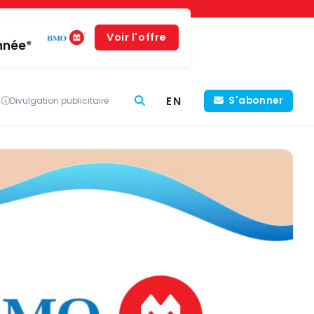
Voir l'offre
année*
EN
S'abonner
Divulgation publicitaire