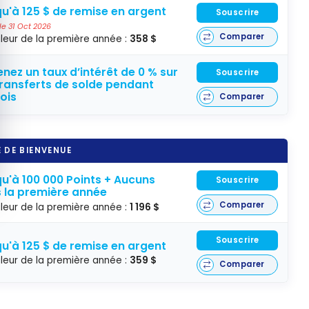
u'à 125 $ de remise en argent
Souscrire
 le 31 Oct 2026
Comparer
leur de la première année :
358 $
nez un taux d’intérêt de 0 % sur
Souscrire
transferts de solde pendant
ois
Comparer
 DE BIENVENUE
u'à 100 000 Points + Aucuns
Souscrire
s la première année
Comparer
leur de la première année :
1 196 $
Souscrire
u'à 125 $ de remise en argent
leur de la première année :
359 $
Comparer