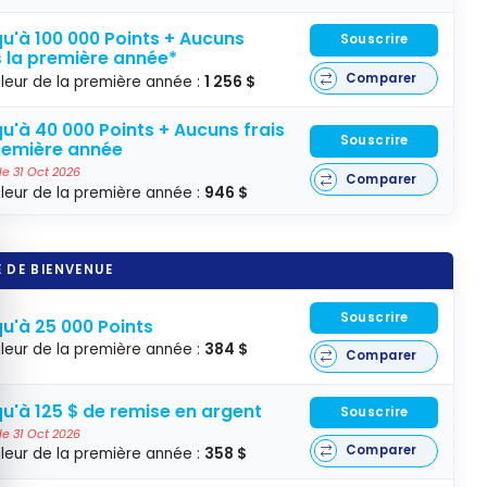
u'à 100 000 Points + Aucuns
Souscrire
s la première année*
Comparer
leur de la première année :
1 256 $
u'à 40 000 Points + Aucuns frais
Souscrire
remière année
 le 31 Oct 2026
Comparer
leur de la première année :
946 $
quer le bandeau des cookies
 DE BIENVENUE
Souscrire
u'à 25 000 Points
leur de la première année :
384 $
Comparer
u'à 125 $ de remise en argent
Souscrire
 le 31 Oct 2026
Comparer
leur de la première année :
358 $