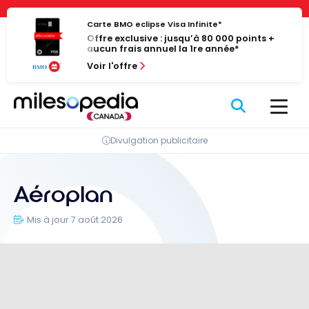
Passer
Panneau de gestion des cookies
au
Carte BMO eclipse Visa Infinite*
Offre exclusive : jusqu’à 80 000 points +
contenu
aucun frais annuel la 1re année*
Voir l'offre
Divulgation publicitaire
Aéroplan
Mis à jour 7 août 2026