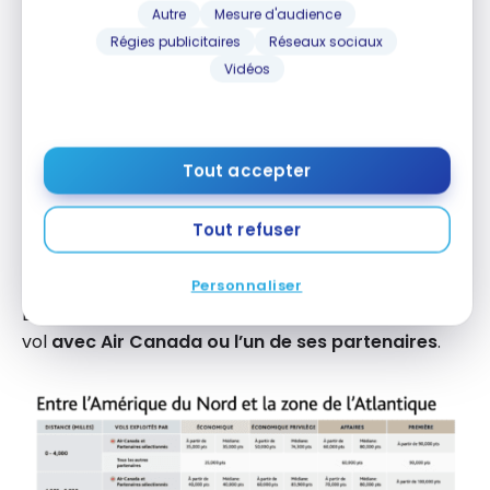
point sera important.
Autre
Mesure d'audience
Régies publicitaires
Réseaux sociaux
Les paliers de distance en milles sont différents en
Vidéos
fonction:
de chaque zone de voyage (Atlantique,
Pacifique, etc.)
Tout accepter
des voyages entre chaque zone (Atlantique
Tout refuser
vers Pacifique, Amérique du Nord vers Amérique
du Sud, etc.)
Personnaliser
Et le coût en points est différent en fonction d’un
vol
avec Air Canada ou l’un de ses partenaires
.