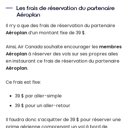
les surcharges
Les frais de réservation du partenaire
des
Aéroplan
transporteurs
aériens et la
Il n’y a que des frais de réservation du partenaire
tarification des
Aéroplan
d’un montant fixe de 39 $.
billets d’avion
Ainsi, Air Canada souhaite encourager les
membres
Aéroplan
à réserver des vols sur ses propres ailes
en instaurant ce frais de réservation du partenaire
Aéroplan
.
Ce frais est fixe:
39 $ par aller-simple
39 $ pour un aller-retour
Il faudra donc s’acquitter de 39 $ pour réserver une
prime aérienne comprenant un vol à bord de