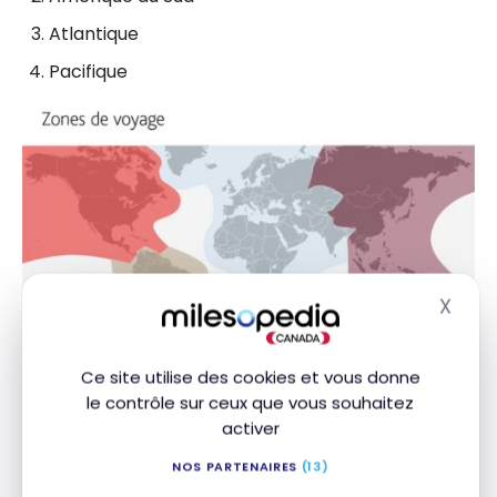
Atlantique
Pacifique
X
Masq
Ce site utilise des cookies et vous donne
le contrôle sur ceux que vous souhaitez
Ensuite, Aéroplan subdivise chaque zone de voyage
activer
avec
un critère de distance en milles:
plus la
NOS PARTENAIRES
(13)
distance parcourue sera élevée, plus le coût en