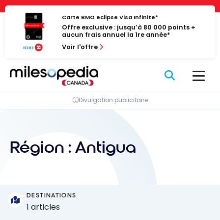
Passer
Panneau de gestion des cookies
au
Carte BMO eclipse Visa Infinite*
Offre exclusive : jusqu’à 80 000 points +
contenu
aucun frais annuel la 1re année*
Voir l'offre
Divulgation publicitaire
Région :
Antigua
DESTINATIONS
1 articles