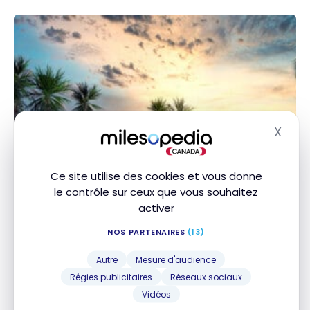
X
Masq
ACTIVITÉS EXPÉRIENCES
Ce site utilise des cookies et vous donne
Notre sélection des meilleurs tout
le contrôle sur ceux que vous souhaitez
activer
inclus pour adultes seulement
NOS PARTENAIRES
(13)
18 octobre 2025
Notre sélection des meilleurs tout inclus pour
Autre
Mesure d'audience
adultes seulement
Régies publicitaires
Réseaux sociaux
Vidéos