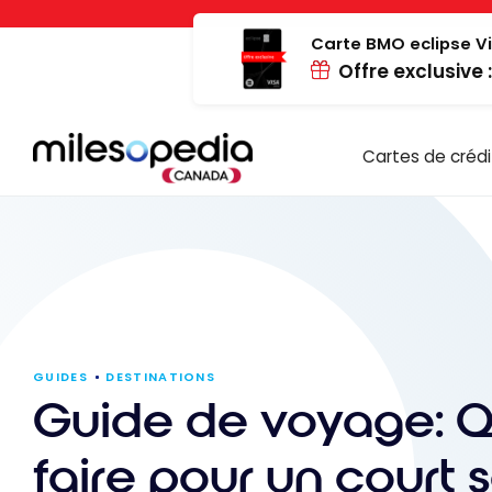
Passer
Panneau de gestion des cookies
au
Carte BMO eclipse Vi
Offre exclusive 
contenu
Cartes de crédi
GUIDES
DESTINATIONS
Guide de voyage: 
faire pour un court 