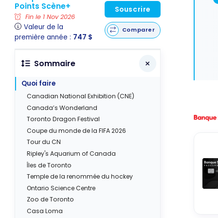
Points Scène+
Souscrire
Fin le 1 Nov 2026
Valeur de la
Comparer
première année :
747 $
Sommaire
Quoi faire
Canadian National Exhibition (CNE)
Canada’s Wonderland
Toronto Dragon Festival
Coupe du monde de la FIFA 2026
Tour du CN
Ripley's Aquarium of Canada
Îles de Toronto
Temple de la renommée du hockey
Ontario Science Centre
Zoo de Toronto
Casa Loma