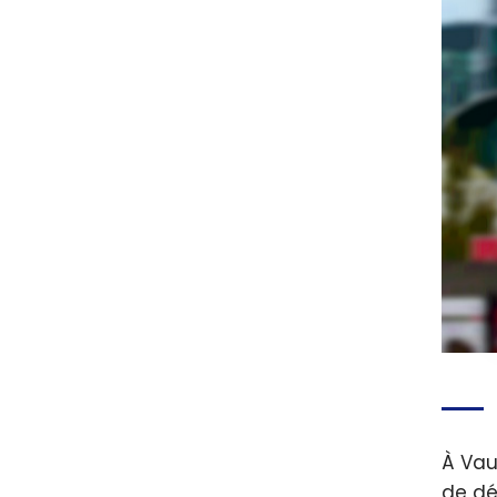
À Vau
de dé