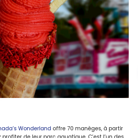
nada’s Wonderland
offre 70 manèges, à partir
profiter de leur parc aquatique. C’est l’un des