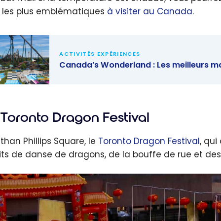
 les plus emblématiques
à visiter au Canada
.
ACTIVITÉS EXPÉRIENCES
Canada’s Wonderland : Les meilleurs man
da’s
rland : Les
Toronto Dragon Festival
eurs
ges,
than Phillips Square, le
Toronto Dragon Festival
, qu
tés et
its de danse de dragons, de la bouffe de rue et des
s à
mité