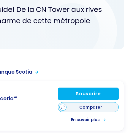
ide! De la CN Tower aux rives
charme de cette métropole
anque Scotia
Souscrire
cotia🅪
Comparer
En savoir plus