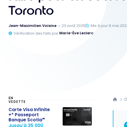
Toronto
Jean-Maximilien Voisine
23 août 2025
Mis à jour 8 mai 20
Vérification des faits par
Marie-Ève Leclerc
EN
D
VEDETTE
Carte Visa Infinite
+* Passeport
Banque Scotia🅪
Jusqu'à 35 000