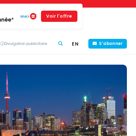
Voir l'offre
année*
EN
S'abonner
Divulgation publicitaire