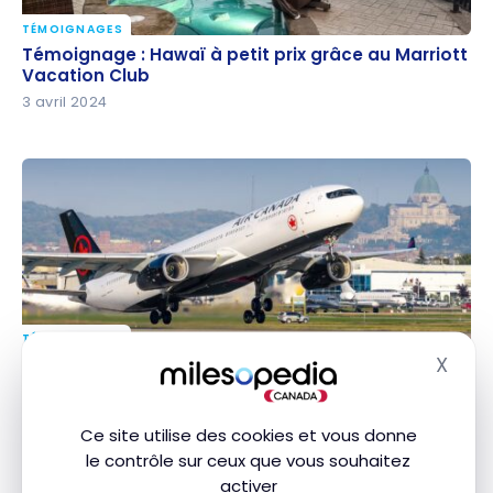
TÉMOIGNAGES
Témoignage : Hawaï à petit prix grâce au Marriott
Témoignage : Hawaï à petit prix grâce au Marriott
Vacation Club
Vacation Club
3 avril 2024
TÉMOIGNAGES
Témoignage : voyager avec son chien en avion
X
Témoignage : voyager avec son chien en avion
Masq
23 mars 2024
Ce site utilise des cookies et vous donne
le contrôle sur ceux que vous souhaitez
activer