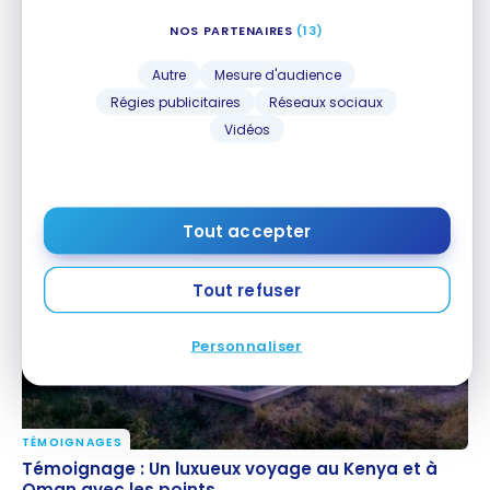
NOS PARTENAIRES
(13)
Autre
Mesure d'audience
Régies publicitaires
Réseaux sociaux
Vidéos
TÉMOIGNAGES
Témoignage : Un échange étudiant en Asie avec les
Témoignage : Un échange étudiant en Asie avec
points
les points
22 mars 2024
Tout accepter
Tout refuser
Personnaliser
TÉMOIGNAGES
Témoignage : Un luxueux voyage au Kenya et à
Témoignage : Un luxueux voyage au Kenya et à
Oman avec les points