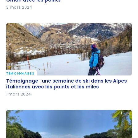
Oman avec les points
3 mars 2024
TÉMOIGNAGES
Témoignage : une semaine de ski dans les Alpes
Témoignage : une semaine de ski dans les Alpes
italiennes avec les points et les miles
italiennes avec les points et les miles
1 mars 2024