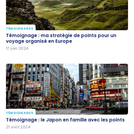
TÉMOIGNAGES
Témoignage : ma stratégie de points pour un
Témoignage : ma stratégie de points pour un
voyage organisé en Europe
voyage organisé en Europe
17 juin 2024
TÉMOIGNAGES
Témoignage : le Japon en famille avec les points
Témoignage : le Japon en famille avec les points
21 avril 2024