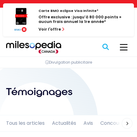
Passer
Panneau de gestion des cookies
au
Carte BMO eclipse Visa Infinite*
Offre exclusive : jusqu’à 80 000 points +
contenu
aucun frais annuel la 1re année*
Voir l'offre
Divulgation publicitaire
Témoignages
Tous les articles
Actualités
Avis
Concours
En