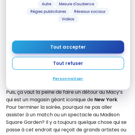
Autre
Mesure d'audience
Régies publicitaires
Réseaux sociaux
Vidéos
L’arbre de Noël géant est érigé au
Rockefeller Center autour de la mi-
novembre et est allumé lors de la
cérémonie du
annual lightning
qui se
Tout accepter
déroule le premier mercredi suivant
l’Action de grâce américaine ou
Tout refuser
Thanksgiving.
Personnaliser
Puis, ça vaut la peine de faire un détour au Macy’s
qui est un magasin géant iconique de
New York
.
Pour terminer la soirée, pourquoi ne pas aller
assister à un match ou un spectacle au Madison
Square Garden? Il y a toujours quelque chose qui se
passe à cet endroit qui reçoit de grands artistes ou