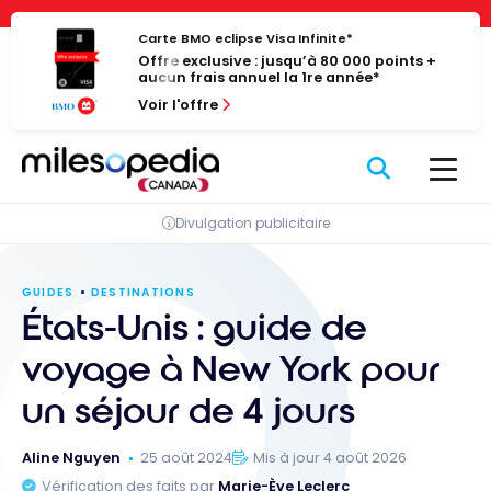
Passer
Panneau de gestion des cookies
au
Carte BMO eclipse Visa Infinite*
Offre exclusive : jusqu’à 80 000 points +
contenu
aucun frais annuel la 1re année*
Voir l'offre
Divulgation publicitaire
GUIDES
DESTINATIONS
États-Unis : guide de
voyage à New York pour
un séjour de 4 jours
Aline Nguyen
25 août 2024
Mis à jour 4 août 2026
Vérification des faits par
Marie-Ève Leclerc