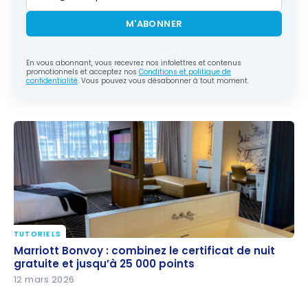
M'ABONNER
En vous abonnant, vous recevrez nos infolettres et contenus
promotionnels et acceptez nos
Conditions et politique de
confidentialité
. Vous pouvez vous désabonner à tout moment.
TUTORIELS
Marriott Bonvoy : combinez le certificat de nuit
Marriott Bonvoy : combinez le certificat de nuit
gratuite et jusqu’à 25 000 points
gratuite et jusqu’à 25 000 points
12 mars 2026