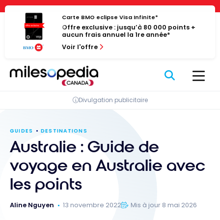
Passer
Panneau de gestion des cookies
au
Carte BMO eclipse Visa Infinite*
Offre exclusive : jusqu’à 80 000 points +
contenu
aucun frais annuel la 1re année*
Voir l'offre
Divulgation publicitaire
GUIDES
DESTINATIONS
Australie : Guide de
voyage en Australie avec
les points
Aline Nguyen
13 novembre 2022
Mis à jour 8 mai 2026