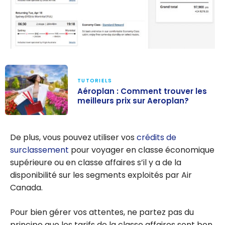
TUTORIELS
Aéroplan : Comment trouver les
meilleurs prix sur Aeroplan?
Aéroplan :
Comment
De plus, vous pouvez utiliser vos
crédits de
trouver les
surclassement
pour voyager en classe économique
meilleurs prix
supérieure ou en classe affaires s’il y a de la
sur Aeroplan?
disponibilité sur les segments exploités par Air
Canada.
Pour bien gérer vos attentes, ne partez pas du
principe que les tarifs de la classe affaires sont bon