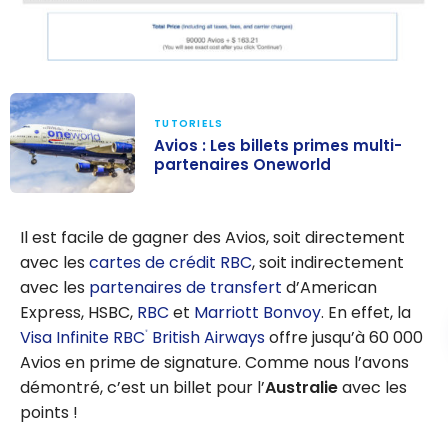
TUTORIELS
Avios : Les billets primes multi-
partenaires Oneworld
Avios : Les
billets primes
Il est facile de gagner des Avios, soit directement
multi-
avec les
cartes de crédit RBC
, soit indirectement
partenaires
avec les
partenaires de transfert
d’American
Oneworld
Express, HSBC,
RBC
et
Marriott Bonvoy
. En effet, la
Visa Infinite RBC
British Airways
offre jusqu’à 60 000
®
Avios en prime de signature. Comme nous l’avons
démontré, c’est un billet pour l’
Australie
avec les
points !