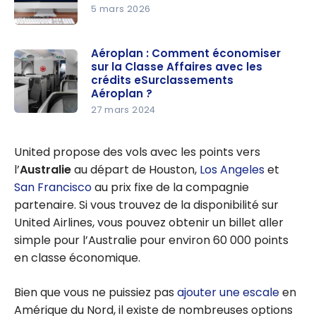
5 mars 2026
ExpertFlye
r : l’outil
Aéroplan : Comment économiser
sur la Classe Affaires avec les
ultime pour
crédits eSurclassements
optimiser
Aéroplan ?
la
27 mars 2024
Aéroplan :
recherche
Comment
de vols
United propose des vols avec les points vers
économise
l’
Australie
au départ de Houston,
Los Angeles
et
r sur la
San Francisco
au prix fixe de la compagnie
Classe
partenaire. Si vous trouvez de la disponibilité sur
Affaires
United Airlines, vous pouvez obtenir un billet aller
avec les
simple pour l’Australie pour environ 60 000 points
crédits
en classe économique.
eSurclasse
ments
Bien que vous ne puissiez pas
ajouter une escale
en
Aéroplan ?
Amérique du Nord, il existe de nombreuses options