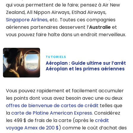
qui vous permettent de le faire; pensez à Air New
Zealand, All Nippon Airways, Etihad Airways,
Singapore Airlines
, etc. Toutes ces compagnies
aériennes partenaires desservent l’
Australie
et
vous pouvez faire halte dans un endroit merveilleux.
TUTORIELS
Aéroplan : Guide ultime sur l’arrêt
Aéroplan et les primes aériennes
Aéroplan :
Guide ultime
Vous pouvez rapidement et facilement accumuler
sur l’arrêt
les points dont vous avez besoin avec une ou deux
Aéroplan et les
offres de bienvenue de cartes de crédit
telles que
primes
la
carte de Platine American Express
. Considérez
aériennes
les 499 $ de frais de la carte (après le
crédit
voyage Amex de 200 $
) comme le coût d’achat des