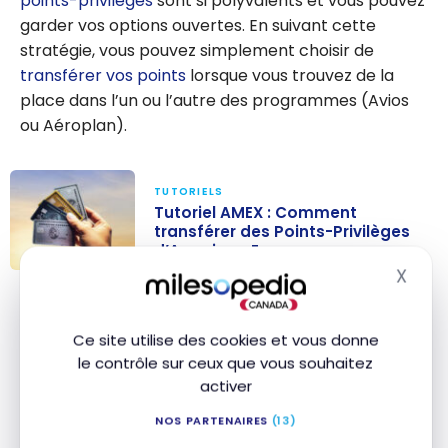
points-privilèges
sont si polyvalents et vous pouvez
garder vos options ouvertes. En suivant cette
stratégie, vous pouvez simplement choisir de
transférer vos points
lorsque vous trouvez de la
place dans l’un ou l’autre des programmes (Avios
ou Aéroplan).
TUTORIELS
Tutoriel AMEX : Comment
transférer des Points-Privilèges
d’American Express
X
Tutoriel AMEX :
Masq
Comment
De plus, si vous trouvez des disponibilités dans
transférer des
l’insaisissable première classe de Qantas, vous
Ce site utilise des cookies et vous donne
Points-
le contrôle sur ceux que vous souhaitez
pouvez échanger 225 000 Avios pour un vol entre
Privilèges
activer
DFW/LAX et l’Australie.
d’American
NOS PARTENAIRES
(13)
Express
Ensuite, il y a aussi le
tableau multi-partenaires de