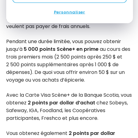
Vous recherchez une carte de crédit Scène+ sans
frais annuels ? La Carte Visa Scène+ de la Banque
Personnaliser
Scotia est idéale pour les étudiants ou ceux qui ne
veulent pas payer de frais annuels.
Pendant une durée limitée, vous pouvez obtenir
jusqu’à
5 000 points Scène+ en prime
au cours des
trois premiers mois (2 500 points après 250 $ et
2 500 points supplémentaires après 1 000 $ de
dépenses). De quoi vous offrir environ 50 $ sur un
voyage ou vos achats d’épicerie.
Avec la Carte Visa Scène+ de la Banque Scotia, vous
obtenez
2 points par dollar d’achat
chez Sobeys,
Safeway, IGA, Foodland, les Coopératives
participantes, Freshco et plus encore.
Vous obtenez également
2 points par dollar