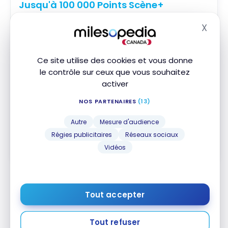
Jusqu'à 100 000 Points Scène+
Fin le 1 Nov 2026
X
Valeur de la première année :
1 481 $
Masq
Meilleure pour août 2026
Ce site utilise des cookies et vous donne
Aucuns frais de conversion
le contrôle sur ceux que vous souhaitez
Excellentes Assurances
activer
10 Accès gratuits aux Salons VIP
NOS PARTENAIRES
(13)
Souscrire
Autre
Mesure d'audience
Régies publicitaires
Réseaux sociaux
Comparer
En savoir plus
Vidéos
Carte Visa Scène+🅪 Banque
Tout accepter
Scotia
MD
Tout refuser