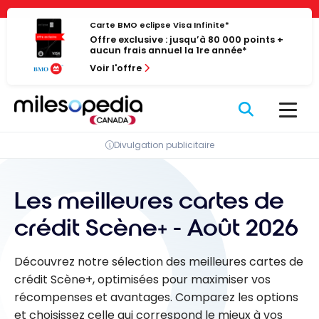
Passer
Panneau de gestion des cookies
au
Carte BMO eclipse Visa Infinite*
Offre exclusive : jusqu’à 80 000 points +
contenu
aucun frais annuel la 1re année*
Voir l'offre
Divulgation publicitaire
Les meilleures cartes de
crédit Scène+ - Août 2026
Découvrez notre sélection des meilleures cartes de
crédit Scène+, optimisées pour maximiser vos
récompenses et avantages. Comparez les options
et choisissez celle qui correspond le mieux à vos