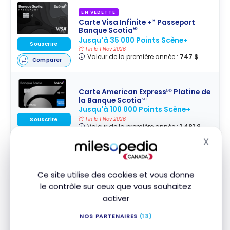
EN VEDETTE
Carte Visa Infinite +* Passeport
Banque Scotia🅪
Jusqu'à 35 000 Points Scène+
Souscrire
Fin le 1 Nov 2026
Valeur de la première année :
747 $
Comparer
Carte American Express
Platine de
MD
la Banque Scotia
MD
Jusqu'à 100 000 Points Scène+
Fin le 1 Nov 2026
Souscrire
Valeur de la première année :
1 481 $
Comparer
X
Masq
Carte Visa Infinite Privilège*
Ce site utilise des cookies et vous donne
Passeport
Banque Scotia
MD
Jusqu'à 80 000 Points Scène+
le contrôle sur ceux que vous souhaitez
Souscrire
Fin le 1 Nov 2026
activer
Valeur de la première année :
1 232 $
Comparer
NOS PARTENAIRES
(13)