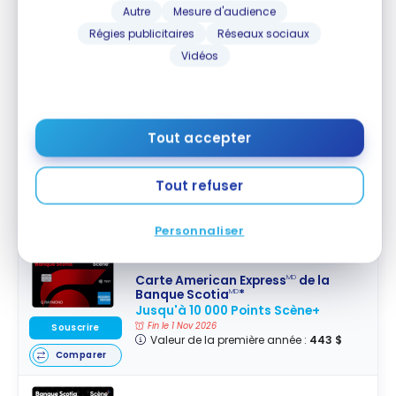
Carte Visa Infinite Affaires*
Autre
Mesure d'audience
Passeport
Banque Scotia
MD
Régies publicitaires
Réseaux sociaux
Carte PME
Vidéos
Jusqu'à 40 000 Points Scène+
Souscrire
Fin le 31 Oct 2026
Valeur de la première année :
1 191 $
Comparer
Tout accepter
Carte American Express
Or de la
MD
Banque Scotia
*
MD
Jusqu'à 50 000 Points Scène+
Tout refuser
Souscrire
Fin le 1 Nov 2026
Valeur de la première année :
961 $
Comparer
Personnaliser
Carte American Express
de la
MD
Banque Scotia
*
MD
Jusqu'à 10 000 Points Scène+
Fin le 1 Nov 2026
Souscrire
Valeur de la première année :
443 $
Comparer