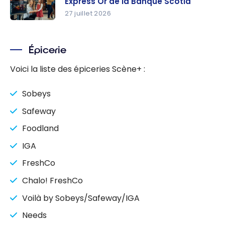
Express Or de la Banque Scotia
Passeport
27 juillet 2026
Banque
Obtenez
Scotia :
jusqu’à
Jusqu’à
Épicerie
50 000
35 000
points
points
Voici la liste des épiceries Scène+ :
Scène+
Scène+
avec la
Sobeys
Carte
Safeway
American
Express Or
Foodland
de la
IGA
Banque
FreshCo
Scotia
Chalo! FreshCo
Voilà by Sobeys/Safeway/IGA
Needs