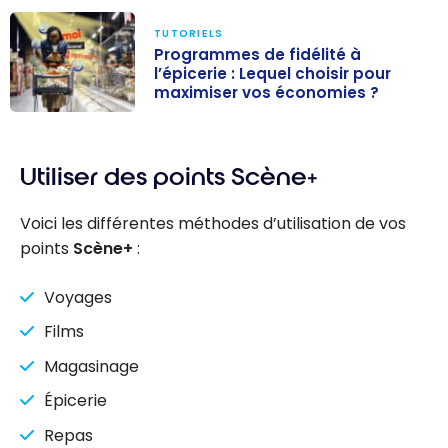
TUTORIELS
Programmes de fidélité à
l’épicerie : Lequel choisir pour
maximiser vos économies ?
Programmes
de fidélité à
Utiliser des points Scène+
l’épicerie :
Lequel choisir
Voici les différentes méthodes d’utilisation de vos
pour maximiser
points
Scène+
:
vos
économies ?
Voyages
Films
Magasinage
Épicerie
Repas