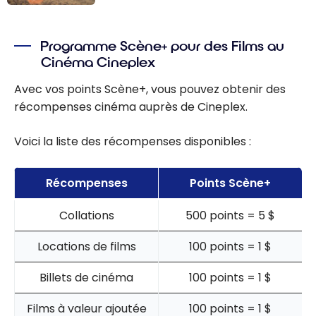
Scène+ :
comment
Programme Scène+ pour des Films au
utiliser ses
Cinéma Cineplex
points Scène+
pour
Avec vos points Scène+, vous pouvez obtenir des
économiser sur
récompenses cinéma auprès de Cineplex.
un voyage
Voici la liste des récompenses disponibles :
Récompenses
Points Scène+
Collations
500 points = 5 $
Locations de films
100 points = 1 $
Billets de cinéma
100 points = 1 $
Films à valeur ajoutée
100 points = 1 $