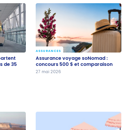
ASSURANCES
 partent
Assurance voyage soNomad :
partent
Assurance voyage soNomad :
ins de 35
concours 500 $ et comparaison
s de 35
concours 500 $ et comparaison
27 mai 2026