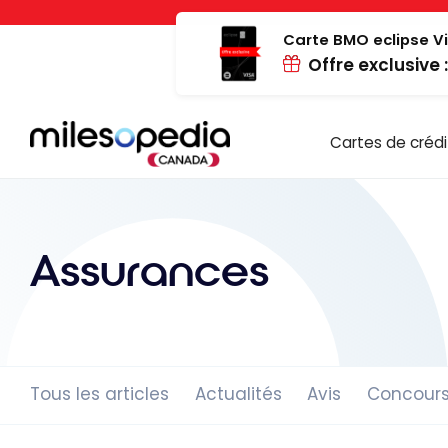
Passer
Panneau de gestion des cookies
au
Carte BMO eclipse Vi
Offre exclusive 
contenu
Cartes de crédi
Assurances
Tous les articles
Actualités
Avis
Concour