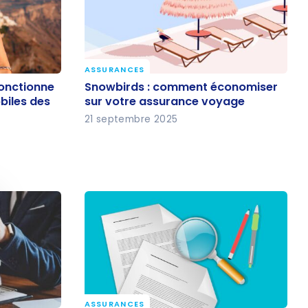
ASSURANCES
Snowbirds : comment
onctionne
Snowbirds : comment économiser
appareils
économiser sur votre assurance
biles des
sur votre assurance voyage
rédit
voyage
21 septembre 2025
quer le bandeau des cookies
ASSURANCES