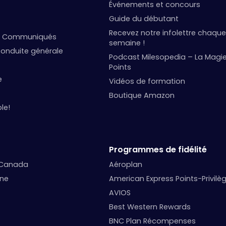
Événements et concours
Guide du débutant
Recevez notre infolettre chaque
et Communiqués
semaine !
onduite générale
Podcast Milesopedia – La Magi
Points
e
Vidéos de formation
Boutique Amazon
le!
Programmes de fidélité
 Canada
Aéroplan
nne
American Express Points-Privilè
AVIOS
Best Western Rewards
BNC Plan Récompenses