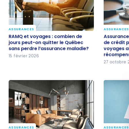
ASSURANCES
ASSURANCES
RAMQ et voyages : combien de
Assurances
RAMQ et voyages : combien de
Assurances
jours peut-on quitter le Québec
de crédit
jours peut-on quitter le Québec
de crédit 
sans perdre l’assurance maladie?
voyages a
sans perdre l’assurance maladie?
voyages a
récompen
15 février 2026
récompen
27 octobre 
ASSURANCES
ASSURANCES