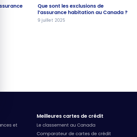
Que sont les exclusions de
assurance
Que sont les exclusions de
au
l’assurance habitation au
l’assurance habitation au Canada ?
Canada ?
9 juillet 2025
Meilleures cartes de crédit
nances et
Le classement au Canada
Comparateur de cartes de crédit