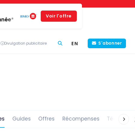
Voir l'offre
année*
EN
S'abonner
Divulgation publicitaire
es
Guides
Offres
Récompenses
Témoigna