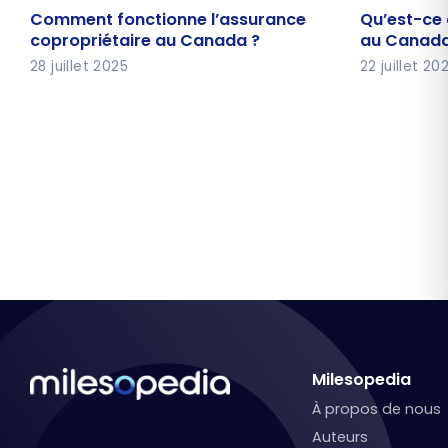
Comment fonctionne l’assurance
Qu’est-ce
Comment fonctionne l’assurance
Qu’est-ce 
copropriétaire au Canada ?
locataire
copropriétaire au Canada ?
au Canada
28 juillet 2025
22 juillet 20
Milesopedia
À propos de nous
Auteurs