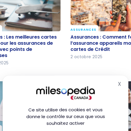
ASSURANCES
 : Les meilleures cartes
Assurances : Comment
 : Les meilleures cartes
Assurances : Comment f
 pour les assurances de
fonctionne l’assurance 
pour les assurances de
l’assurance appareils mo
vec points de
cartes de Crédit
vec points de
mobiles des cartes de C
ses
2 octobre 2025
ses
2025
X
Mas
Ce site utilise des cookies et vous
donne le contrôle sur ceux que vous
souhaitez activer
ASSURANCES