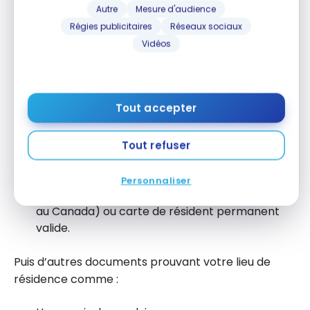
Autre
Mesure d'audience
Passeport valide;
Régies publicitaires
Réseaux sociaux
Certificat de naissance et pièce d’identité avec
Vidéos
photo ;
Certificat ou carte de citoyenneté canadienne
ou américaine ;
Tout accepter
Certificat de statut d’Indien (Canada) ;
Tout refuser
Certificat de naturalisation (États-Unis);
Carte de passage de frontière (États-Unis);
Personnaliser
Fiche d’établissement (résidence permanente
au Canada) ou carte de résident permanent
valide.
Puis d’autres documents prouvant votre lieu de
résidence comme :