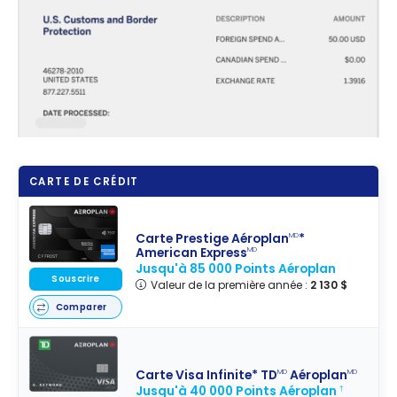
CARTE DE CRÉDIT
Carte Prestige Aéroplan
*
MD
American Express
MD
Jusqu'à 85 000 Points Aéroplan
Souscrire
Valeur de la première année :
2 130 $
Comparer
Carte Visa Infinite* TD
Aéroplan
MD
MD
Jusqu'à 40 000 Points Aéroplan
†