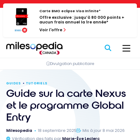
Passer
Panneau de gestion des cookies
au
Carte BMO eclipse Visa Infinite*
Offre exclusive : jusqu’à 80 000 points +
contenu
aucun frais annuel la 1re année*
Voir l'offre
Divulgation publicitaire
GUIDES
TUTORIELS
Guide sur la carte Nexus
et le programme Global
Entry
Milesopedia
18 septembre 2025
Mis à jour 8 mai 2026
Vérification des faits par
Marie-Ève Leclerc