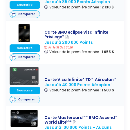
Jusqu'à 85 000 Points Aéroplan
Souscrire
Valeur de la première année :
2 130 $
Comparer
Carte BMO eclipse Visa Infinite
Privilege*
Jusqu'à 200 000 Points
Fin le 31 Oct 2026
Souscrire
Valeur de la première année :
1 655 $
Comparer
Carte Visa Infinite* TD
Aéroplan
MD
MD
Jusqu'à 40 000 Points Aéroplan
†
Valeur de la première année :
1 503 $
Souscrire
Comparer
Carte Mastercard
* BMO Ascend
MD
MD
World Elite
*
MD
Jusqu'à 100 000 Points + Aucuns