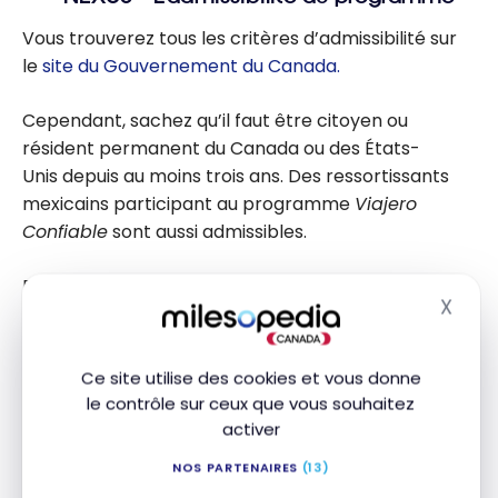
Vous trouverez tous les critères d’admissibilité sur
le
site du Gouvernement du Canada.
Cependant, sachez qu’il faut être citoyen ou
résident permanent du Canada ou des États-
Unis depuis au moins trois ans. Des ressortissants
mexicains participant au programme
Viajero
Confiable
sont aussi admissibles.
De plus, vous devrez posséder un dossier sans
X
tache concernant des antécédents criminels.
Masq
Ce site utilise des cookies et vous donne
NEXUS – Les documents requis pour
le contrôle sur ceux que vous souhaitez
votre demande
activer
Vous devrez fournir des preuves documentant
NOS PARTENAIRES
(13)
votre citoyenneté ou votre résidence permanente :