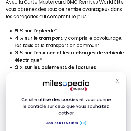
Avec la Carte Mastercard BMO Remises World Elite,
vous obtenez des taux de remise avantageux dans
les catégories qui comptent le plus :
5 % sur l’épicerie
*
4 % sur le transport
, y compris le covoiturage,
les taxis et le transport en commun*
3 % sur l’essence et les recharges de véhicule
électrique
*
2 % sur les paiements de factures
périodiques
*
X
1 % de remise en argent sur tous les autres
Masq
achats
, sans limite sur le montant des remises
que vous pouvez accumuler*
Ce site utilise des cookies et vous donne
le contrôle sur ceux que vous souhaitez
Vous profitez également d’avantages pratiques
activer
comme l’
adhésion gratuite à Mastercard Travel
NOS PARTENAIRES
(13)
Pass fourni par DragonPass
, les
services