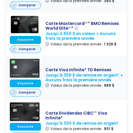
Valeur de la première année :
360 $
Comparer
Carte Mastercard
* BMO Remises
MD
World Elite
*
MD
Jusqu'à 650 $ en valeur + Aucuns
frais la première année
Souscrire
Valeur de la première année :
1 329 $
Comparer
Carte Visa Infinite* TD Remises
Jusqu'à 350 $ de remise en argent
+
†
Aucuns frais la première année
Souscrire
Valeur de la première année :
969 $
Comparer
Carte Dividendes CIBC
Visa
MD
Infinite*
Jusqu'à 300 $ de remise en argent
†
Souscrire
Valeur de la première année :
931 $