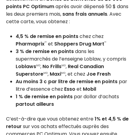
points PC Optimum
après avoir dépensé 50 $ dans
les deux premiers mois,
sans frais annuels
. Avec
cette carte, vous obtenez :
4,5 % de remise en points
chez chez
Pharmaprix
et
Shoppers Drug Mart
MD
MD
3 % de remise en points
dans les
supermarchés de l’enseigne Loblaw, y compris
Loblaws
,
No Frills
,
Real Canadian
MD
MD
Superstore
,
Maxi
, et chez
Joe Fresh
MD
MD
Au moins 3 ¢ par litre de remise en points
par
litre d’essence chez
Esso
et
Mobil
1 % de remise en points
par dollar d’achats
partout ailleurs
C’est-à-dire que vous obtenez entre
1% et 4,5 % de
retour
sur vos achats effectués auprès des
commerces PC Optimum. Vous pouvez ensuite