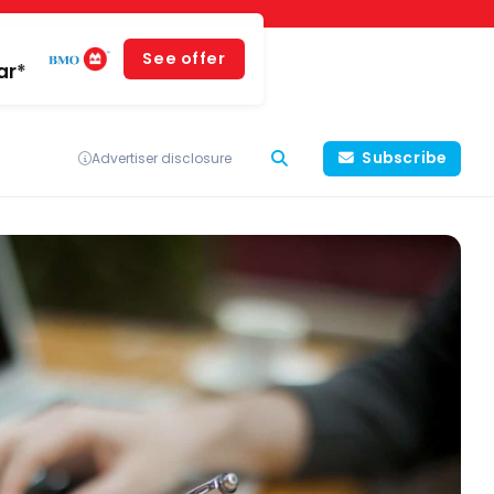
See offer
ar*
Subscribe
Advertiser disclosure