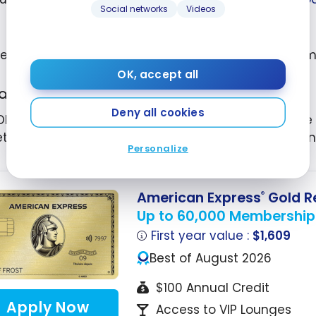
Social networks
Videos
 les autres mesures particulières à chaque carte Am
OK, accept all
arte Or avec primes American Express
MD
Deny all cookies
Obtenez 5 points-privilèges par dollar avec la Carte 
et
SkipTheDishes
jusqu’au 31 août. Plus d’information
Personalize
American Express
Gold R
®
Up to 60,000 Membership
First year value :
$1,609
Best of August 2026
$100 Annual Credit
Apply Now
Access to VIP Lounges