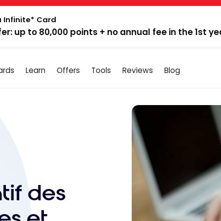
 Infinite* Card
fer: up to 80,000 points + no annual fee in the 1st ye
ards
Learn
Offers
Tools
Reviews
Blog
tif des
es et