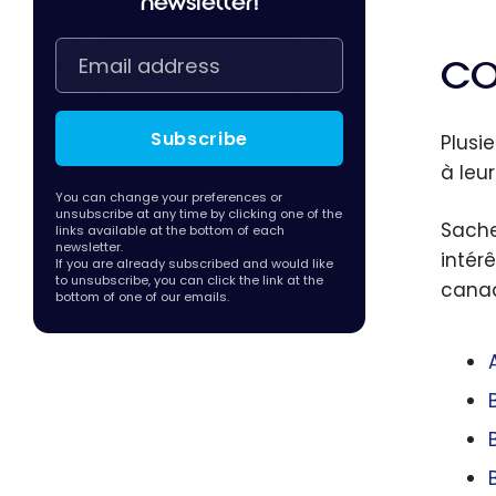
newsletter!
CO
Subscribe
Plusi
à leu
You can change your preferences or
unsubscribe at any time by clicking one of the
Sache
links available at the bottom of each
newsletter.
intér
If you are already subscribed and would like
to unsubscribe, you can click the link at the
canad
bottom of one of our emails.