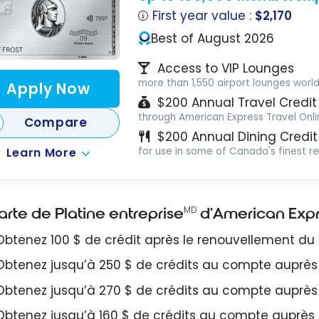
First year value :
$2,170
Best of August 2026
Access to VIP Lounges
more than 1,550 airport lounges worl
Apply Now
$200 Annual Travel Credit
through American Express Travel Onli
Compare
$200 Annual Dining Credit
Learn More
for use in some of Canada's finest r
arte de Platine entreprise
d’American Exp
MD
Obtenez 100 $ de crédit après le renouvellement d
Obtenez jusqu’à 250 $ de crédits au compte auprès
Obtenez jusqu’à 270 $ de crédits au compte auprès
Obtenez jusqu’à 160 $ de crédits au compte auprès d