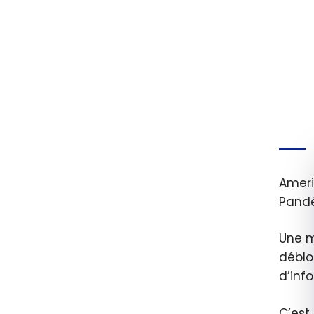
Ameri
Pandé
Une m
déblo
d’inf
C’est