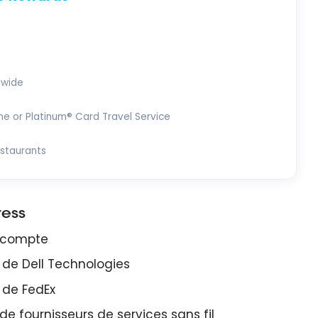
dwide
ne or Platinum® Card Travel Service
estaurants
ress
u compte
 de Dell Technologies
 de FedEx
e fournisseurs de services sans fil