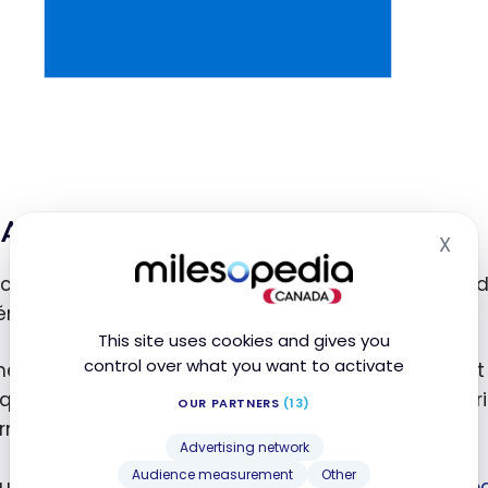
American Express
X
Hid
can Express
a proposé
aux titulaires de ses cartes
mie COVID-19.
This site uses cookies and gives you
control over what you want to activate
esure globale pour la quasi-totalité des cartes est l
quer la prime de bienvenue pour des cartes souscrites
OUR PARTNERS
(13)
ormations.
Advertising network
Audience measurement
Other
 une offre particulièrement intéressante
pour déblo