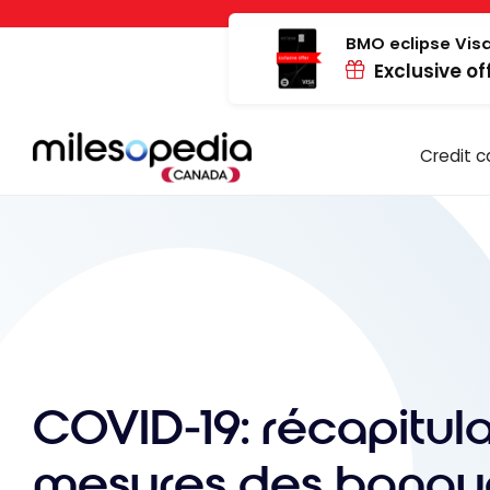
Skip
Cookies management panel
to
BMO eclipse Visa
Exclusive of
content
Credit c
COVID-19: récapitula
mesures des banqu