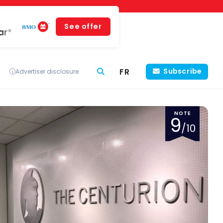
See offer
ar*
FR
Subscribe
Advertiser disclosure
NOTE
9
/10