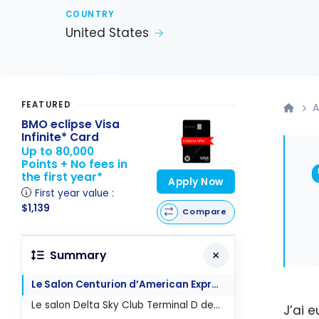
COUNTRY
United States
FEATURED
A
BMO eclipse Visa
Infinite* Card
Up to 80,000
Points + No fees in
the first year*
Apply Now
First year value :
$1,139
Compare
Summary
Le Salon Centurion d’American Express à La Guardia
Le salon Delta Sky Club Terminal D de La Guardia
J’ai 