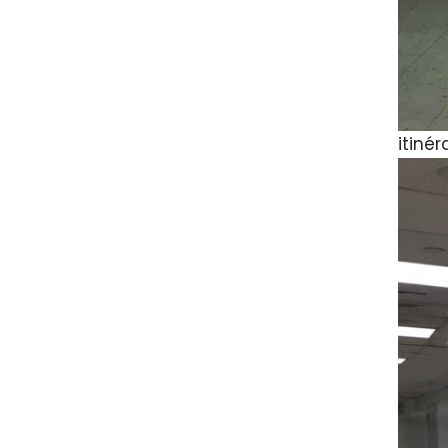
itiné