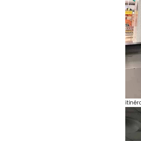
itiné