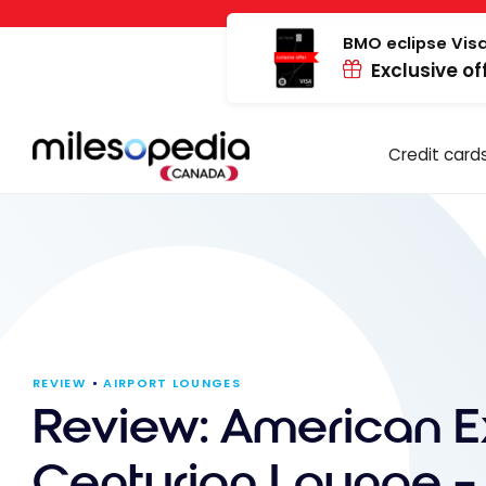
Skip
Cookies management panel
to
BMO eclipse Visa
Exclusive of
content
Credit card
REVIEW
AIRPORT LOUNGES
Review: American E
Centurion Lounge 