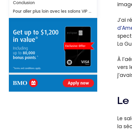
Conclusion
image
Pour aller plus loin avec les salons VIP d'aéroport
J’ai 
d’Ame
spect
La Gu
À l’a
vers 
j’ava
Le
Le sal
la sé