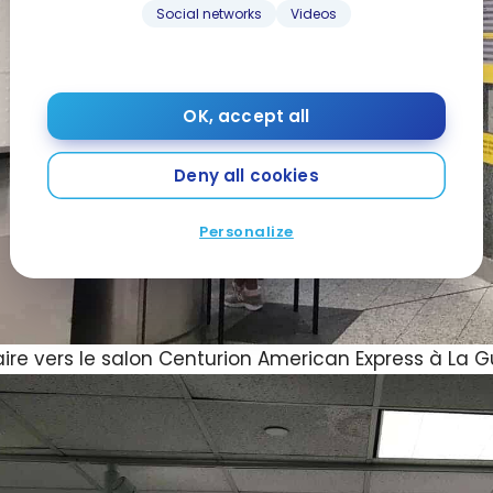
Social networks
Videos
OK, accept all
Deny all cookies
Personalize
raire vers le salon Centurion American Express à La 