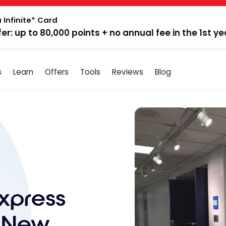
 Infinite* Card
fer: up to 80,000 points + no annual fee in the 1st ye
s
Learn
Offers
Tools
Reviews
Blog
xpress
– New