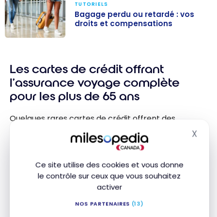
TUTORIELS
Bagage perdu ou retardé : vos
droits et compensations
Bagage perdu
ou retardé : vos
Les cartes de crédit offrant
droits et
compensations
l’assurance voyage complète
pour les plus de 65 ans
Quelques rares cartes de crédit offrent des
solutions pratiques, sans avoir besoin de dépenser
X
Masq
et de souscrire à une assurance voyage
supplémentaire.
Ce site utilise des cookies et vous donne
le contrôle sur ceux que vous souhaitez
La
Carte World Mastercard de la Banque Nationale
activer
et la
Carte Mastercard World Elite de la Banque
Nationale
couvrent les 65-74 ans en voyage
NOS PARTENAIRES
(13)
pendant 15 jours, pour 5 000 000 $.