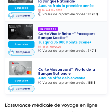
la Banque Nationale
Infinite
Aucuns frais la première année
Passeport +
Souscrire
Fin le 4 Nov 2026
Valeur de la première année :
1 373 $
Banque Scotia
Comparer
EN VEDETTE
Carte Visa Infinite +* Passeport
Banque Scotia
MC
Jusqu'à 35 000 Points Scène+
Souscrire
Fin le 1 Nov 2026
Valeur de la première année :
747 $
Comparer
Carte Mastercard
World de la
MD
Banque Nationale
Aucune offre de bienvenue
Souscrire
Valeur de la première année :
155 $
Comparer
L’assurance médicale de voyage en ligne