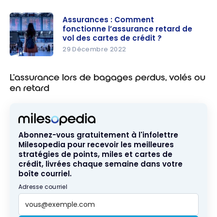
Changeme
nt
Assurances : Comment
fonctionne l’assurance retard de
d’horaire
vol des cartes de crédit ?
de vol : vos
29 Décembre 2022
droits et
Assurance
compensa
s :
L’assurance lors de bagages perdus, volés ou
tions
Comment
en retard
fonctionne
l’assurance
retard de
vol des
Abonnez-vous gratuitement à l'infolettre
Milesopedia pour recevoir les meilleures
cartes de
stratégies de points, miles et cartes de
crédit ?
crédit, livrées chaque semaine dans votre
boîte courriel.
Adresse courriel