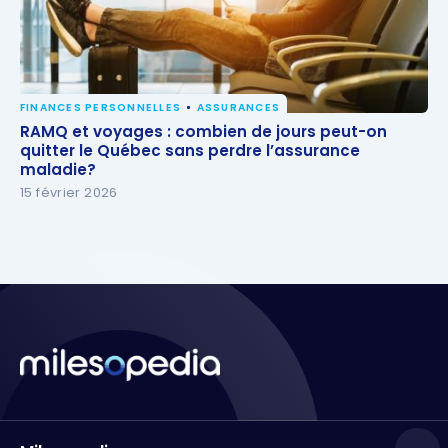
FINANCES PERSONNELLES
ASSURANCES
RAMQ et voyages : combien de jours peut-on
RAMQ et voyages : combien de jours peut-on
quitter le Québec sans perdre l’assurance maladie?
quitter le Québec sans perdre l’assurance
maladie?
15 février 2026