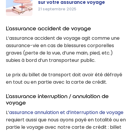
assurance
sur votre assurance voyage
voyage
21 septembre 2025
abordable
Snowbirds :
et pratique
comment
L’assurance accident de voyage
économise
L’assurance accident de voyage agit comme une
r sur votre
assurance-vie en cas de blessures corporelles
assurance
graves (perte de la vue, d’une main, pied, etc.)
voyage
subies à bord d’un transporteur public.
Le prix du billet de transport doit avoir été défrayé
en tout ou en partie avec la carte de crédit.
L’assurance interruption / annulation de
voyage
L’
assurance annulation et d’interruption de voyage
requiert aussi que nous ayons payé en totalité ou en
partie le voyage avec notre carte de crédit : billet