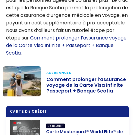
pour les personnes âgées de 65 ans et plus. Le truc
est que la Banque Scotia permet la prolongation de
cette assurance d’urgence médicale en voyage, en
payant un coût supplémentaire à prix acceptable.
Nous avons d’ailleurs fait un tutoriel étape par
étape sur
Comment prolonger l’assurance voyage
de la Carte Visa Infinite + Passeport + Banque
Scotia
.
ASSURANCES
Comment prolonger l’assurance
voyage de la Carte Visa Infinite
Passeport + Banque Scotia
Comment
prolonger
CARTE DE CRÉDIT
l’assurance
voyage de la
EXCLUSIF
Carte Visa
Carte Mastercard
World Elite
de
MD
MD