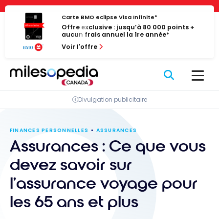
Passer
Panneau de gestion des cookies
au
Carte BMO eclipse Visa Infinite*
Offre exclusive : jusqu’à 80 000 points +
contenu
aucun frais annuel la 1re année*
Voir l'offre
Divulgation publicitaire
FINANCES PERSONNELLES
ASSURANCES
Assurances : Ce que vous
devez savoir sur
l’assurance voyage pour
les 65 ans et plus