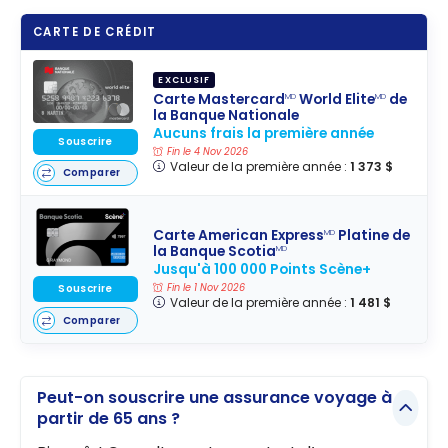
CARTE DE CRÉDIT
EXCLUSIF
Carte Mastercard
World Elite
de
MD
MD
la Banque Nationale
Aucuns frais la première année
Souscrire
Fin le 4 Nov 2026
Valeur de la première année :
1 373 $
Comparer
Carte American Express
Platine de
MD
la Banque Scotia
MD
Jusqu'à 100 000 Points Scène+
Fin le 1 Nov 2026
Souscrire
Valeur de la première année :
1 481 $
Comparer
Peut-on souscrire une assurance voyage à
partir de 65 ans ?