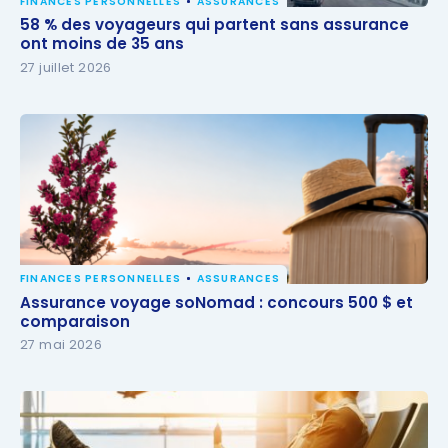
FINANCES PERSONNELLES
ASSURANCES
58 % des voyageurs qui partent sans assurance ont
58 % des voyageurs qui partent sans assurance
moins de 35 ans
ont moins de 35 ans
27 juillet 2026
FINANCES PERSONNELLES
ASSURANCES
Assurance voyage soNomad : concours 500 $ et
Assurance voyage soNomad : concours 500 $ et
comparaison
comparaison
27 mai 2026