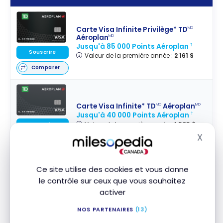
Carte Visa Infinite Privilège* TD
MD
Aéroplan
MD
Jusqu'à 85 000 Points Aéroplan
†
Souscrire
Valeur de la première année :
2 161 $
Comparer
Carte Visa Infinite* TD
Aéroplan
MD
MD
Jusqu'à 40 000 Points Aéroplan
†
Valeur de la première année :
1 503 $
Souscrire
X
Masq
Comparer
Ce site utilise des cookies et vous donne
Carte Visa Platine* TD
Aéroplan
MD
MD
le contrôle sur ceux que vous souhaitez
Jusqu'à 20 000 Points Aéroplan
+
†
activer
Aucuns frais la première année
Souscrire
Valeur de la première année :
866 $
NOS PARTENAIRES
(13)
Comparer