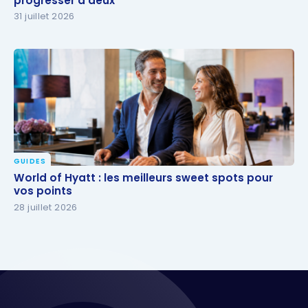
progresser à deux
progresser à deux
31 juillet 2026
GUIDES
World of Hyatt : les meilleurs sweet spots pour vos
World of Hyatt : les meilleurs sweet spots pour
points
vos points
28 juillet 2026