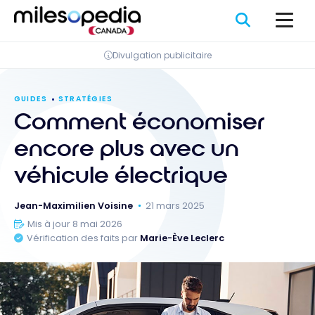
Passer
Panneau de gestion des cookies
au
contenu
Divulgation publicitaire
GUIDES
STRATÉGIES
Comment économiser
encore plus avec un
véhicule électrique
Jean-Maximilien Voisine
21 mars 2025
Mis à jour 8 mai 2026
Vérification des faits par
Marie-Ève Leclerc