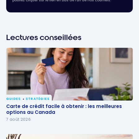
pouvez cliquer sur le lien en bas de l’un de nos courriels.
Lectures conseillées
GUIDES
STRATÉGIES
Carte de crédit facile à obtenir : les meilleures
Carte de crédit facile à obtenir : les meilleures
options au Canada
options au Canada
7 août 2026