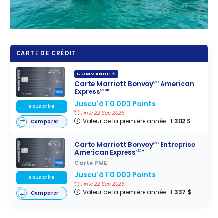
CARTE DE CRÉDIT
COMMANDITÉ
Carte Marriott Bonvoy
American
MD
Express
*
MD
Jusqu'à 110 000 Points
Souscrire
Fin le 22 Sep 2026
Valeur de la première année :
1 302 $
Comparer
Carte Marriott Bonvoy
Entreprise
MD
American Express
*
MD
Carte PME
Jusqu'à 110 000 Points
Souscrire
Fin le 22 Sep 2026
Valeur de la première année :
1 337 $
Comparer