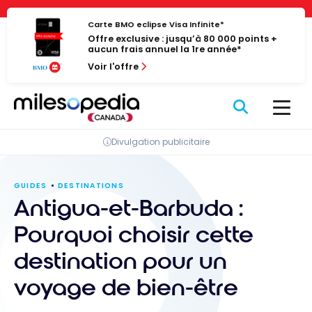
Passer
Panneau de gestion des cookies
au
Carte BMO eclipse Visa Infinite*
Offre exclusive : jusqu’à 80 000 points +
contenu
aucun frais annuel la 1re année*
Voir l'offre
Divulgation publicitaire
GUIDES
DESTINATIONS
Antigua-et-Barbuda :
Pourquoi choisir cette
destination pour un
voyage de bien-être