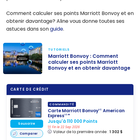
Comment calculer ses points Marriott Bonvoy et en
obtenir davantage? Aline vous donne toutes ses
astuces dans son
guide
.
TUTORIELS
Marriott Bonvoy : Comment
calculer ses points Marriott
Bonvoy et en obtenir davantage
Marriott
Bonvoy :
CARTE DE CRÉDIT
Comment
calculer ses
COMMANDITÉ
points Marriott
Carte Marriott Bonvoy
American
MD
Express
*
MD
Bonvoy et en
Jusqu'à 110 000 Points
obtenir
Souscrire
Fin le 22 Sep 2026
Valeur de la première année :
1 302 $
davantage
Comparer