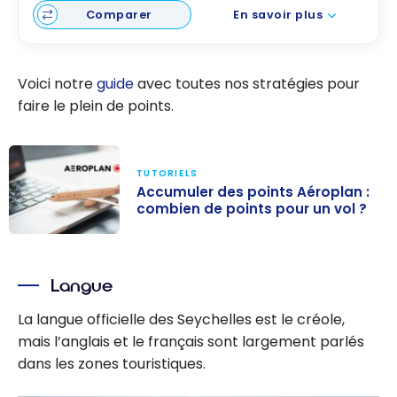
Comparer
En savoir plus
Voici notre
guide
avec toutes nos stratégies pour
faire le plein de points.
TUTORIELS
Accumuler des points Aéroplan :
combien de points pour un vol ?
Accumuler des
points
Langue
Aéroplan :
combien de
La langue officielle des Seychelles est le créole,
points pour un
mais l’anglais et le français sont largement parlés
vol ?
dans les zones touristiques.