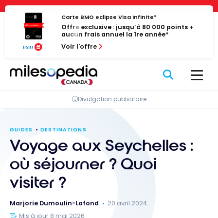
Passer
Panneau de gestion des cookies
au
Carte BMO eclipse Visa Infinite*
Offre exclusive : jusqu’à 80 000 points +
contenu
aucun frais annuel la 1re année*
Voir l'offre
Divulgation publicitaire
GUIDES
DESTINATIONS
Voyage aux Seychelles :
où séjourner ? Quoi
visiter ?
Marjorie Dumoulin-Lafond
20 avril 2024
Mis à jour 8 mai 2026