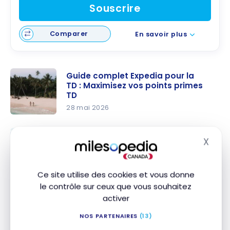
Souscrire
Comparer
En savoir plus
Guide complet Expedia pour la
TD : Maximisez vos points primes
TD
28 mai 2026
Guide
complet
7 stratégies pour économiser sur
X
Masq
la réservation d’hôtels
Expedia
indépendants
pour la TD :
16 avril 2025
Maximisez
Ce site utilise des cookies et vous donne
7
vos points
le contrôle sur ceux que vous souhaitez
stratégies
Voici quelques adresses :
primes TD
activer
pour
NOS PARTENAIRES
(13)
économise
Le Duc de Praslin