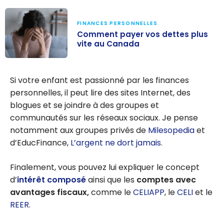
FINANCES PERSONNELLES
Comment payer vos dettes plus
vite au Canada
Comment
payer vos
Si votre enfant est passionné par les finances
dettes plus vite
personnelles, il peut lire des sites Internet, des
au Canada
blogues et se joindre à des groupes et
communautés sur les réseaux sociaux. Je pense
notamment aux groupes privés de
Milesopedia
et
d’EducFinance,
L’argent ne dort jamais
.
Finalement, vous pouvez lui expliquer le concept
d’
intérêt composé
ainsi que les
comptes avec
avantages fiscaux,
comme le
CELIAPP
, le
CELI
et le
REER
.