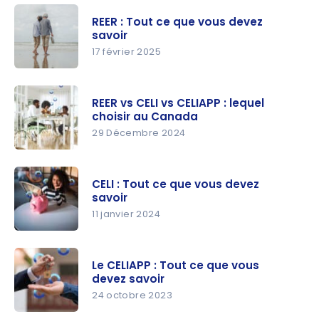
REER : Tout ce que vous devez
savoir
17 février 2025
REER : Tout
ce que
REER vs CELI vs CELIAPP : lequel
vous devez
choisir au Canada
savoir
29 Décembre 2024
REER vs
CELI vs
CELI : Tout ce que vous devez
CELIAPP :
savoir
lequel
11 janvier 2024
choisir au
CELI : Tout
Canada
ce que
Le CELIAPP : Tout ce que vous
vous devez
devez savoir
savoir
24 octobre 2023