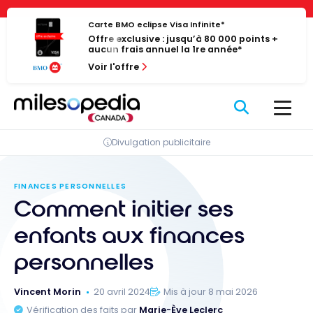
Passer
Panneau de gestion des cookies
au
Carte BMO eclipse Visa Infinite*
Offre exclusive : jusqu’à 80 000 points +
contenu
aucun frais annuel la 1re année*
Voir l'offre
Divulgation publicitaire
FINANCES PERSONNELLES
Comment initier ses
enfants aux finances
personnelles
Vincent Morin
20 avril 2024
Mis à jour 8 mai 2026
Vérification des faits par
Marie-Ève Leclerc