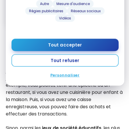
Autre
Mesure d'audience
En vous abonnant, vous recevrez nos infolettres et contenus
Régies publicitaires
Réseaux sociaux
promotionnels et acceptez nos
Conditions et politique de
Vidéos
confidentialité
. Vous pouvez vous désabonner à tout moment.
Savez-vous qu’il existe une panoplie de
jeux à la
fois amusants et éducatifs
?
Tout accepter
Ceci étant dit, vous n’avez pas nécessairement
Tout refuser
besoin d’acheter un jeu de société, surtout pour les
jeunes enfants. En effet, vous pouvez simplement
Personnaliser
jouer à des
jeux de rôle
avec vos enfants. Par
exemple, vous pouvez tenir une épicerie ou un
restaurant, si vous avez une cuisinière pour enfant à
la maison. Puis, si vous avez une caisse
enregistreuse, vous pouvez faire des achats et
effectuer des transactions.
Sinon, parmi les
jeux de société éducatifs
, les plus