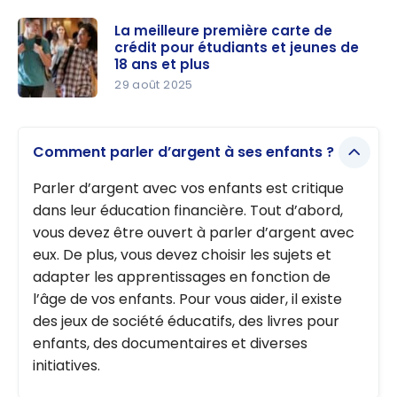
Nos
est
astuces de
La meilleure première carte de
étudiant ?
crédit pour étudiants et jeunes de
finances
18 ans et plus
personnell
29 août 2025
es pour les
La
étudiants
meilleure
Comment parler d’argent à ses enfants ?
première
carte de
Parler d’argent avec vos enfants est critique
crédit pour
dans leur éducation financière. Tout d’abord,
étudiants
vous devez être ouvert à parler d’argent avec
et jeunes
eux. De plus, vous devez choisir les sujets et
de 18 ans
adapter les apprentissages en fonction de
et plus
l’âge de vos enfants. Pour vous aider, il existe
des jeux de société éducatifs, des livres pour
enfants, des documentaires et diverses
initiatives.