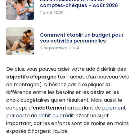
comptes-chèques – Août 2026
1 août 2026
Les 5
meilleures
Comment établir un budget pour
offres de
vos activités personnelles
comptes-
2 septembre 2024
chèques –
Comment
Août 2026
établir un
De plus, vous pouvez aider votre ado à définir des
budget
objectifs d’épargne
(ex. : achat d’un nouveau vélo
pour vos
de montagne). N’hésitez pas à expliquer la
activités
différence entre les besoins et les désirs et les
personnell
choix budgétaires qui en résultent. Mais, aussi, le
es
concept d’
endettement
en parlant de
paiement
par carte de débit ou crédit
. C’est un sujet
important, car les enfants sont de moins en moins
exposés à l’argent liquide.