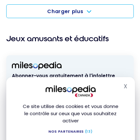
Le
CELIAPP :
Charger plus
Tout ce
que vous
devez
Jeux amusants et éducatifs
savoir
Abonnez-vous gratuitement à l'infolettre
Milesopedia pour recevoir les meilleures
X
stratégies de points, miles et cartes de
Masq
crédit, livrées chaque semaine dans votre
boîte courriel.
Ce site utilise des cookies et vous donne
Adresse courriel
le contrôle sur ceux que vous souhaitez
activer
NOS PARTENAIRES
(13)
M'ABONNER