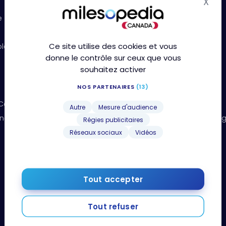
X
Mas
Points
e
Vidéos de formation
Boutique Amazon
Ce site utilise des cookies et vous
le!
donne le contrôle sur ceux que vous
souhaitez activer
NOS PARTENAIRES
(13)
Programmes de fidélité
 Canada
Aéroplan
Autre
Mesure d'audience
nne
American Express Points-Privilè
Régies publicitaires
AVIOS
Réseaux sociaux
Vidéos
Best Western Rewards
BNC Plan Récompenses
Bonidollars Desjardins
Tout accepter
CIBC Aventura
Flying Blue
Tout refuser
Hilton Honors