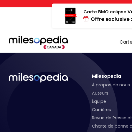
Passer
Panneau de gestion des cookies
au
Carte BMO eclipse Vi
Offre exclusive 
contenu
Carte
Milesopedia
À propos de nous
Auteurs
Équipe
Carrières
Revue de Presse 
Charte de bonne c