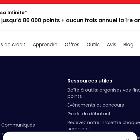
sa Infinite*
: jusqu’à 80 000 points + aucun frais annuel la 1re 
s de crédit
Apprendre
Offres
Outils
Avis
Blog
Ressources utiles
Boîte à outils: organisez vos fi
points
Événements et concours
Guide du débutant
Recevez notre infolettre chaque
et Communiqués
semaine !
onduite générale
Podcast Milesopedia – La Magi