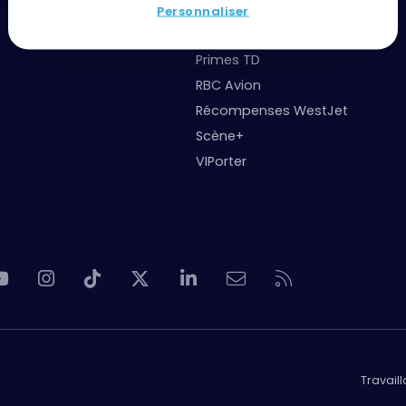
IHG One Rewards
Personnaliser
Marriott Bonvoy
Primes TD
RBC Avion
Récompenses WestJet
Scène+
VIPorter
Travail