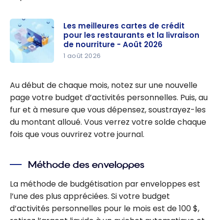
Les meilleures cartes de crédit
pour les restaurants et la livraison
de nourriture - Août 2026
1 août 2026
Les
meilleures
Au début de chaque mois, notez sur une nouvelle
cartes de
page votre budget d’activités personnelles. Puis, au
crédit pour
fur et à mesure que vous dépensez, soustrayez-les
les
du montant alloué. Vous verrez votre solde chaque
restaurant
fois que vous ouvrirez votre journal.
s et la
livraison de
Méthode des enveloppes
nourriture
- Août
La méthode de budgétisation par enveloppes est
2026
l’une des plus appréciées. Si votre budget
d’activités personnelles pour le mois est de 100 $,