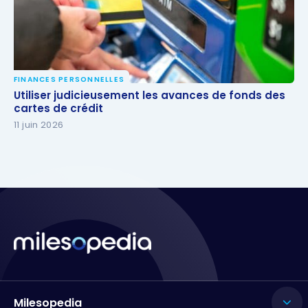
FINANCES PERSONNELLES
Utiliser judicieusement les avances de fonds des
Utiliser judicieusement les avances de fonds des
cartes de crédit
cartes de crédit
11 juin 2026
Milesopedia