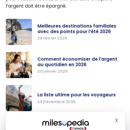
l’argent doit être épargné.
Meilleures destinations familiales
avec des points pour l’été 2026
28 février 2026
Meilleures
destination
Comment économiser de l’argent
s familiales
au quotidien en 2026
avec des
20 janvier 2026
points pour
Comment
l’été 2026
économise
La liste ultime pour les voyageurs
r de
29 Décembre 2025
l’argent au
quotidien
La liste
en 2026
X
ultime pour
Masq
Festivals de musique
électronique : utiliser ses points
les