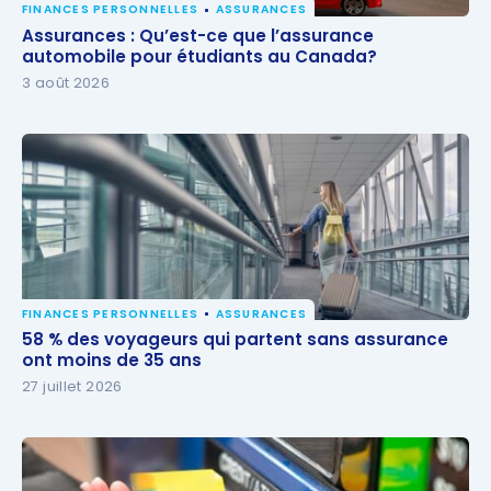
FINANCES PERSONNELLES
ASSURANCES
Assurances : Qu’est-ce que l’assurance automobile
Assurances : Qu’est-ce que l’assurance
pour étudiants au Canada?
automobile pour étudiants au Canada?
3 août 2026
FINANCES PERSONNELLES
ASSURANCES
58 % des voyageurs qui partent sans assurance ont
58 % des voyageurs qui partent sans assurance
moins de 35 ans
ont moins de 35 ans
27 juillet 2026