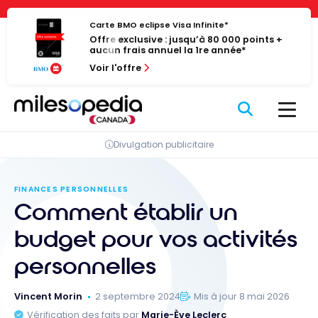
Passer
Panneau de gestion des cookies
au
Carte BMO eclipse Visa Infinite*
Offre exclusive : jusqu’à 80 000 points +
contenu
aucun frais annuel la 1re année*
Voir l'offre
Divulgation publicitaire
FINANCES PERSONNELLES
Comment établir un
budget pour vos activités
personnelles
Vincent Morin
2 septembre 2024
Mis à jour 8 mai 2026
Vérification des faits par
Marie-Ève Leclerc