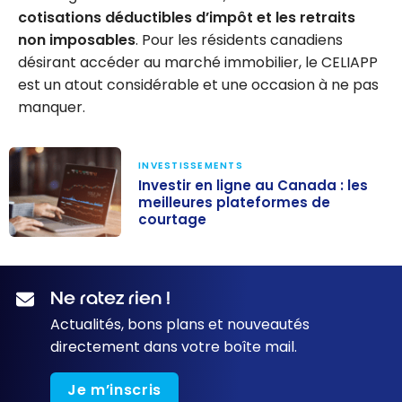
cotisations déductibles d’impôt et les retraits
savoir
non imposables
. Pour les résidents canadiens
désirant accéder au marché immobilier, le CELIAPP
est un atout considérable et une occasion à ne pas
manquer.
INVESTISSEMENTS
Investir en ligne au Canada : les
meilleures plateformes de
courtage
Investir en ligne
au Canada : les
meilleures
Ne ratez rien !
plateformes de
Actualités, bons plans et nouveautés
courtage
directement dans votre boîte mail.
Je m’inscris