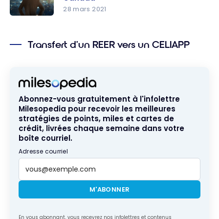
guide pour
28 mars 2021
vos
Investisse
placement
ments :
s
Transfert d’un REER vers un CELIAPP
L’essentiel
des fonds
communs
de
placement
Abonnez-vous gratuitement à l'infolettre
au Canada
Milesopedia pour recevoir les meilleures
stratégies de points, miles et cartes de
crédit, livrées chaque semaine dans votre
boîte courriel.
Adresse courriel
M'ABONNER
En vous abonnant, vous recevrez nos infolettres et contenus