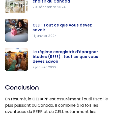
choisir au Canada
savoir
29 Décembre 2024
REER vs
CELI vs
CELI : Tout ce que vous devez
CELIAPP :
savoir
lequel
11 janvier 2024
choisir au
CELI : Tout
Canada
ce que
Le régime enregistré d’épargne-
études (REEE) : tout ce que vous
vous devez
devez savoir
savoir
7 janvier 2022
Le régime
enregistré
d’épargne
Conclusion
-études
En résumé, le
CELIAPP
est assurément l’outil fiscal le
(REEE) :
plus puissant au Canada. Il combine à la fois les
tout ce que
avantages du REER et du CELI, notamment
les
vous devez