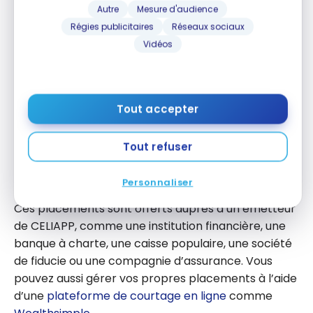
Autre
Mesure d'audience
Actions
Régies publicitaires
Réseaux sociaux
Obligations de gouvernement ou d’entreprise
Vidéos
FNB de répartition d’actifs
Fonds communs de placement
(FCP)
Tout accepter
Certificats de placements garantis (CPG) (
CPG
de Tangerine
ou
CPG de la Banque EQ
)
Tout refuser
Marché monétaire
Etc.
Personnaliser
Ces placements sont offerts auprès d’un émetteur
de CELIAPP, comme une institution financière, une
banque à charte, une caisse populaire, une société
de fiducie ou une compagnie d’assurance. Vous
pouvez aussi gérer vos propres placements à l’aide
d’une
plateforme de courtage en ligne
comme