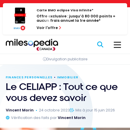
Passer
Panneau de gestion des cookies
au
Carte BMO eclipse Visa Infinite*
Offre exclusive : jusqu’à 80 000 points +
contenu
aucun frais annuel la 1re année*
Voir l'offre
Divulgation publicitaire
FINANCES PERSONNELLES
IMMOBILIER
Le CELIAPP : Tout ce que
vous devez savoir
Vincent Morin
24 octobre 2023
Mis à jour 15 juin 2026
Vérification des faits par
Vincent Morin