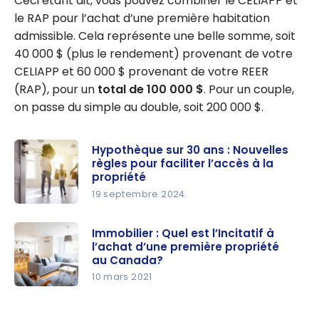
Ceci étant dit, vous pouvez combiner le CELIAPP et
le RAP pour l’achat d’une première habitation
admissible. Cela représente une belle somme, soit
40 000 $ (plus le rendement) provenant de votre
CELIAPP et 60 000 $ provenant de votre REER
(RAP), pour un
total de 100 000 $
. Pour un couple,
on passe du simple au double, soit 200 000 $.
Hypothèque sur 30 ans : Nouvelles
règles pour faciliter l’accès à la
propriété
19 septembre 2024
Hypothèqu
e sur 30
Immobilier : Quel est l’Incitatif à
l’achat d’une première propriété
ans :
au Canada?
Nouvelles
10 mars 2021
règles pour
Immobilier
faciliter
: Quel est