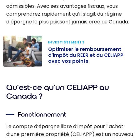
admissibles. Avec ses avantages fiscaux, vous
comprendrez rapidement qu’il s’agit du régime
d’épargne le plus puissant jamais créé au Canada.
INVESTISSEMENTS
Optimiser le remboursement
d’impôt du REER et du CELIAPP
avec vos points
Optimiser le
remboursemen
Qu’est-ce qu’un CELIAPP au
t d’impôt du
REER et du
Canada ?
CELIAPP avec
vos points
Fonctionnement
Le compte d’épargne libre d’impôt pour l’achat
d’une première propriété (CELIAPP) est un nouveau