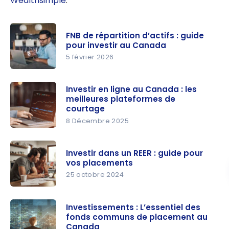
Wealthsimple
.
FNB de répartition d’actifs : guide
pour investir au Canada
5 février 2026
FNB de
répartition
Investir en ligne au Canada : les
meilleures plateformes de
d’actifs :
courtage
guide pour
8 Décembre 2025
investir au
Investir en
Canada
ligne au
Investir dans un REER : guide pour
Canada :
vos placements
les
25 octobre 2024
meilleures
Investir
plateform
dans un
Investissements : L’essentiel des
es de
fonds communs de placement au
REER :
courtage
Canada