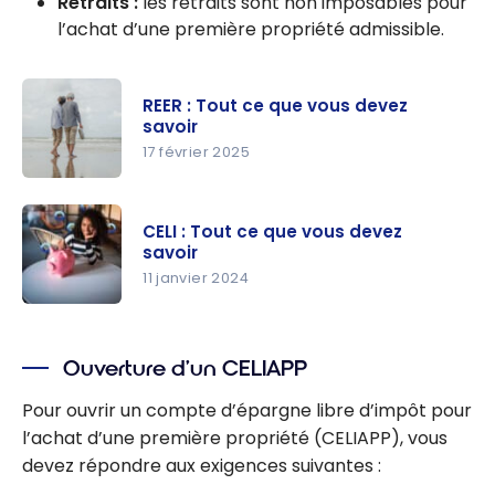
Retraits :
les retraits sont non imposables pour
l’achat d’une première propriété admissible.
REER : Tout ce que vous devez
savoir
17 février 2025
REER : Tout
ce que
CELI : Tout ce que vous devez
vous devez
savoir
savoir
11 janvier 2024
CELI : Tout
ce que
Ouverture d’un CELIAPP
vous devez
savoir
Pour ouvrir un compte d’épargne libre d’impôt pour
l’achat d’une première propriété (CELIAPP), vous
devez répondre aux exigences suivantes :