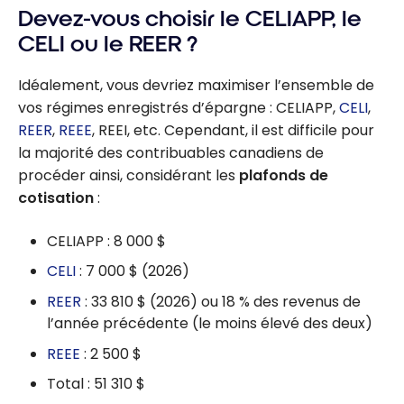
l’accès à la
l’Incitatif à
Devez-vous choisir le CELIAPP, le
propriété
l’achat
CELI ou le REER ?
d’une
première
Idéalement, vous devriez maximiser l’ensemble de
propriété
vos régimes enregistrés d’épargne : CELIAPP,
CELI
,
au
REER
,
REEE
, REEI, etc. Cependant, il est difficile pour
Canada?
la majorité des contribuables canadiens de
procéder ainsi, considérant les
plafonds de
cotisation
:
CELIAPP : 8 000 $
CELI
: 7 000 $ (2026)
REER
: 33 810 $ (2026) ou 18 % des revenus de
l’année précédente (le moins élevé des deux)
REEE
: 2 500 $
Total : 51 310 $