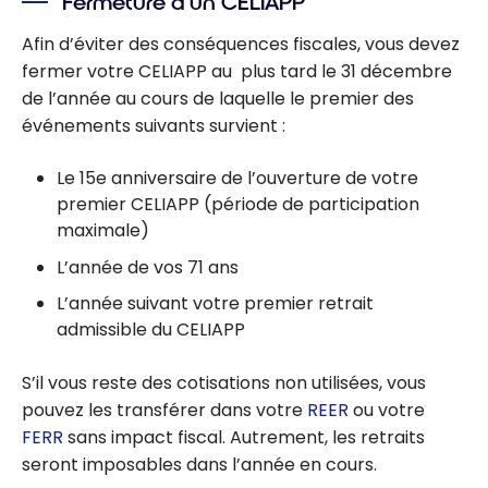
Fermeture d’un CELIAPP
l’achat
propriété
d’une
Afin d’éviter des conséquences fiscales, vous devez
première
fermer votre CELIAPP au plus tard le 31 décembre
maison au
de l’année au cours de laquelle le premier des
Canada
événements suivants survient :
Le 15e anniversaire de l’ouverture de votre
premier CELIAPP (période de participation
maximale)
L’année de vos 71 ans
L’année suivant votre premier retrait
admissible du CELIAPP
S’il vous reste des cotisations non utilisées, vous
pouvez les transférer dans votre
REER
ou votre
FERR
sans impact fiscal. Autrement, les retraits
seront imposables dans l’année en cours.