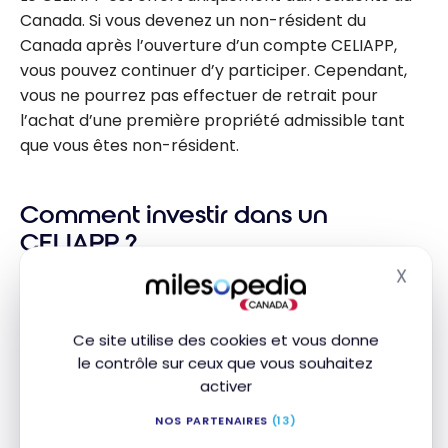
Canada. Si vous devenez un non-résident du
Canada après l’ouverture d’un compte CELIAPP,
vous pouvez continuer d’y participer. Cependant,
vous ne pourrez pas effectuer de retrait pour
l’achat d’une première propriété admissible tant
que vous êtes non-résident.
Comment investir dans un
CELIAPP ?
X
Masq
Placements admissibles au CELIAPP
Comme le REER et le CELI, le CELIAPP n’est pas un
Ce site utilise des cookies et vous donne
le contrôle sur ceux que vous souhaitez
placement. C’est plutôt un compte d’épargne dans
activer
lequel vous pouvez effectuer des placements :
NOS PARTENAIRES
(13)
Fonds négociés en bourse (FNB)