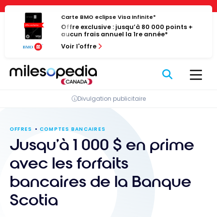
Passer
Panneau de gestion des cookies
au
Carte BMO eclipse Visa Infinite*
Offre exclusive : jusqu’à 80 000 points +
contenu
aucun frais annuel la 1re année*
Voir l'offre
Divulgation publicitaire
OFFRES
COMPTES BANCAIRES
Jusqu’à 1 000 $ en prime
avec les forfaits
bancaires de la Banque
Scotia