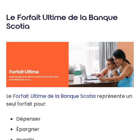
Le Forfait
Ultime et la
Le Forfait Ultime de la Banque
Carte Visa
Infinite
Scotia
Passeport de la
Banque Scotia :
un parfait duo
Le
Forfait Ultime de la Banque Scotia
représente un
seul forfait pour:
Dépenser
Épargner
Investir