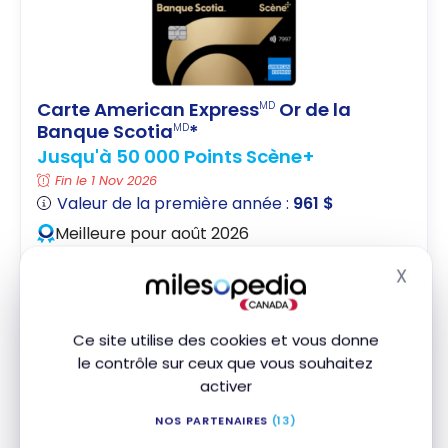
Carte American Express
Or de la
MD
Banque Scotia
*
MD
Jusqu'à 50 000 Points Scène+
Fin le 1 Nov 2026
Valeur de la première année :
961 $
Meilleure pour août 2026
X
5X les points sur l'épicerie et les restaurants
Masq
Aucuns frais de conversion
Offres Promotionnelles en ligne American
Ce site utilise des cookies et vous donne
Express
le contrôle sur ceux que vous souhaitez
activer
Souscrire
NOS PARTENAIRES
(13)