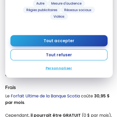
Comparer
En savoir plus
Autre
Mesure d'audience
Régies publicitaires
Réseaux sociaux
Vidéos
Récompenses
La Banque Scotia est l’une des seules institutions à
proposer des récompenses sur les activités faites
Tout accepter
avec une carte de DÉBIT liée au compte-chèques
du
Forfait Ultime
.
Tout refuser
Ainsi, il est possible d’obtenir
1 point Scène+ pour
chaque tranche de 5 $ d’achats
avec une carte
Personnaliser
de débit Scotia
Frais
Le
Forfait Ultime de la Banque Scotia
coûte
30,95 $
par mois
.
Cependant,
il pourrait être GRATUIT
(0 $ par mois),