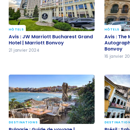
HÔTELS
HÔTELS
Avis : JW Marriott Bucharest
Avis : Th
Avis : JW Marriott Bucharest Grand
Avis : The
Grand Hotel | Marriott Bonvoy
Autograph 
Hotel | Marriott Bonvoy
Autograph 
Bonvoy
Bonvoy
21 janvier 2024
16 janvier 2
DESTINATIONS
DESTINATIO
Bulgarie : Guide de voyage |
Brésil : Sa
Bulgarie : Guide de voyage |
Brésil : Sa