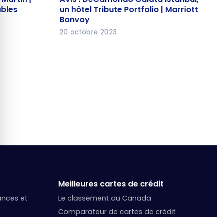
nables
Istanbul, un hôtel Tribute Portfolio
ables
un hôtel Tribute Portfolio | Marriott
Bonvoy
| Marriott Bonvoy
20 octobre 2023
Meilleures cartes de crédit
nances et
Le classement au Canada
Comparateur de cartes de crédit