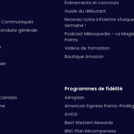
Événements et concours
Guide du débutant
Recevez notre infolettre chaque
et Communiqués
semaine !
onduite générale
Podcast Milesopedia – La Magi
Points
e
Vidéos de formation
Boutique Amazon
le!
Programmes de fidélité
 Canada
Aéroplan
nne
American Express Points-Privilè
AVIOS
Best Western Rewards
BNC Plan Récompenses