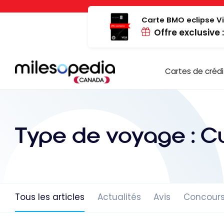
Passer
Panneau de gestion des cookies
au
Carte BMO eclipse Vi
Offre exclusive 
contenu
Cartes de crédi
Type de voyage :
Cu
Tous les articles
Actualités
Avis
Concour