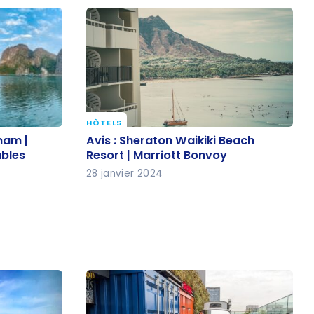
HÔTELS
etnam |
Avis : Sheraton Waikiki Beach
nam |
Avis : Sheraton Waikiki Beach
nables
Resort | Marriott Bonvoy
ables
Resort | Marriott Bonvoy
28 janvier 2024