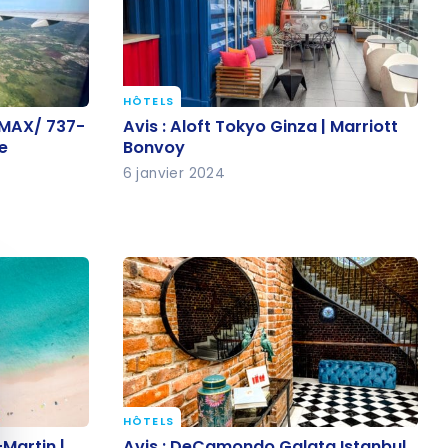
HÔTELS
8 MAX/
Avis : Aloft Tokyo Ginza | Marriott
 MAX/ 737-
Avis : Aloft Tokyo Ginza | Marriott
nomique
Bonvoy
e
Bonvoy
6 janvier 2024
quer le bandeau des cookies
HÔTELS
t-Martin |
Avis : DeCamondo Galata
Martin |
Avis : DeCamondo Galata Istanbul,