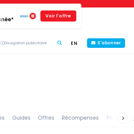
Voir l'offre
année*
EN
S'abonner
Divulgation publicitaire
es
Guides
Offres
Récompenses
Témoigna