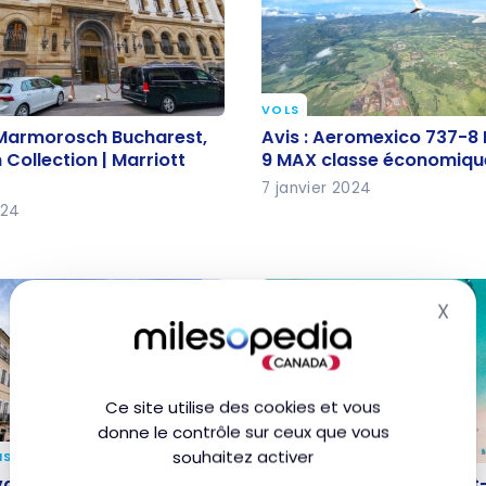
VOLS
e Marmorosch Bucharest,
Avis : Aeromexico 737-
 Marmorosch Bucharest,
Avis : Aeromexico 737-8
Collection | Marriott
737-9 MAX classe éco
Collection | Marriott
9 MAX classe économiqu
7 janvier 2024
024
X
Mas
Ce site utilise des cookies et vous
donne le contrôle sur ceux que vous
souhaitez activer
NS
DESTINATIONS
lvador de Bahia, la terre
Guide de voyage à Sain
lvador de Bahia, la terre
Guide de voyage à Saint-